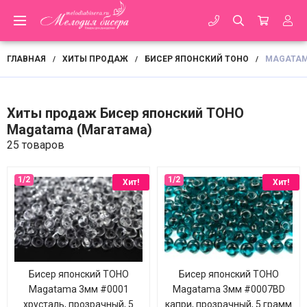
ГЛАВНАЯ
ХИТЫ ПРОДАЖ
БИСЕР ЯПОНСКИЙ TOHO
MAGATAM
/
/
/
Хиты продаж Бисер японский TOHO
Magatama (Магатама)
25 товаров
Хит!
Хит!
Бисер японский TOHO
Бисер японский TOHO
Magatama 3мм #0001
Magatama 3мм #0007BD
хрусталь, прозрачный, 5
капри, прозрачный, 5 грамм