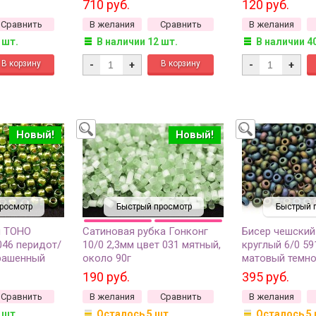
710 руб.
120 руб.
8 грамм)
грамм
Сравнить
В желания
Сравнить
В желания
 шт.
В наличии 12 шт.
В наличии 4
-
+
-
+
Новый!
Новый!
росмотр
Быстрый просмотр
Быстрый 
й TOHO
Сатиновая рубка Гонконг
Бисер чешский
046 перидот/
10/0 2,3мм цвет 031 мятный,
круглый 6/0 5
рашенный
около 90г
матовый темн
мм
непрозрачный и
190 руб.
395 руб.
Сравнить
В желания
Сравнить
В желания
 шт.
Осталось 5 шт.
Осталось 5 