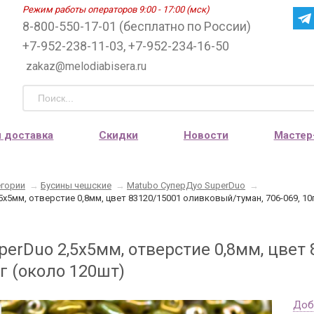
Режим работы операторов 9:00 - 17:00 (мск)
8-800-550-17-01 (бесплатно по России)
+7-952-238-11-03, +7-952-234-16-50
zakaz@melodiabisera.ru
и доставка
Скидки
Новости
Мастер
егории
→
Бусины чешские
→
Matubo СуперДуо SuperDuo
→
5х5мм, отверстие 0,8мм, цвет 83120/15001 оливковый/туман, 706-069, 10
perDuo 2,5х5мм, отверстие 0,8мм, цвет
0г (около 120шт)
Доб