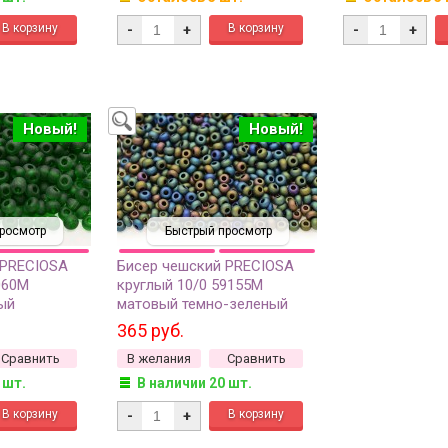
-
+
-
+
Новый!
Новый!
росмотр
Быстрый просмотр
 PRECIOSA
Бисер чешский PRECIOSA
060М
круглый 10/0 59155М
ый
матовый темно-зеленый
г
непрозрачный ирис, 1 сорт,
365 руб.
50г
Сравнить
В желания
Сравнить
 шт.
В наличии 20 шт.
-
+