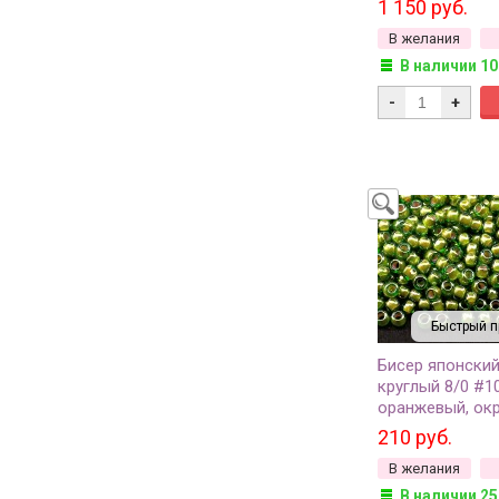
1 150 руб.
грамм
В желания
В наличии 10
-
+
Быстрый п
Бисер японски
круглый 8/0 #1
оранжевый, ок
изнутри, 10 гра
210 руб.
В желания
В наличии 25