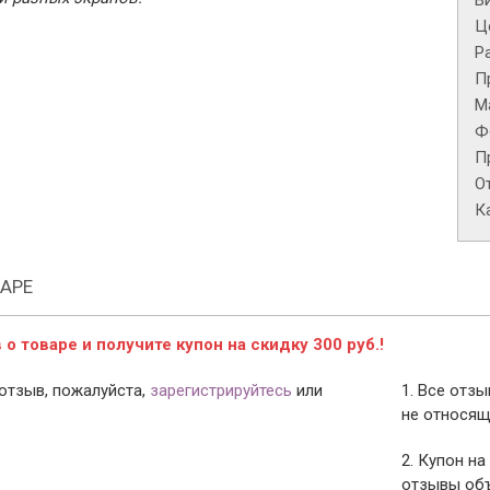
В
Це
Р
П
М
Ф
П
О
К
АРЕ
о товаре и получите купон на скидку 300 руб.!
отзыв, пожалуйста,
зарегистрируйтесь
или
1. Все отз
не относящ
2. Купон на
отзывы объ