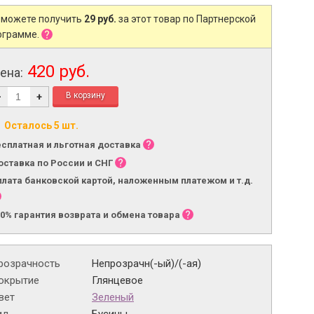
 можете получить
29 руб.
за этот товар по Партнерской
ограмме.
420 руб.
ена:
-
+
Осталось 5 шт.
есплатная и льготная доставка
оставка по России и СНГ
плата банковской картой, наложенным платежом и т.д.
00% гарантия возврата и обмена товара
розрачность
Непрозрачн(-ый)/(-ая)
окрытие
Глянцевое
вет
Зеленый