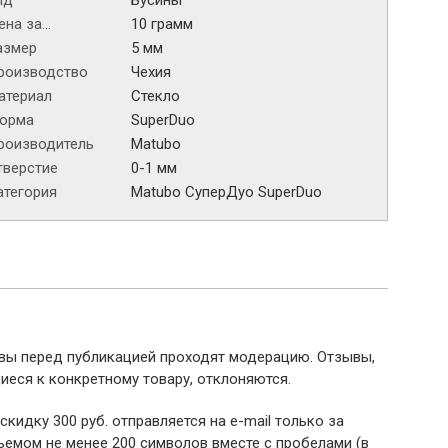
ид
Бусины
на за...
10 грамм
азмер
5 мм
роизводство
Чехия
атериал
Стекло
орма
SuperDuo
роизводитель
Matubo
тверстие
0-1 мм
атегория
Matubo СуперДуо SuperDuo
ывы перед публикацией проходят модерацию. Отзывы,
иеся к конкретному товару, отклоняются.
 скидку 300 руб. отправляется на e-mail только за
емом не менее 200 символов вместе с пробелами (в