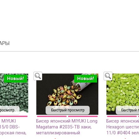
АРЫ
Новый!
Новый!
росмотр
Быстрый просмотр
Быстрый 
 MIYUKI
Бисер японский MIYUKI Long
Бисер японски
15/0 DBS-
Magatama #2035-TB хаки,
Hexagon шести
орская пена,
металлизированный
11/0 #0404 зел
матовый, 5
матовый ирис, 1 туба (около
радужный непр