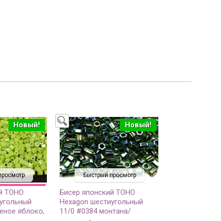
Новый!
Новый!
просмотр
Быстрый просмотр
й TOHO
Бисер японский TOHO
угольный
Hexagon шестиугольный
еное яблоко,
11/0 #0384 монтана/
озрачный, 5
зеленый радужный,