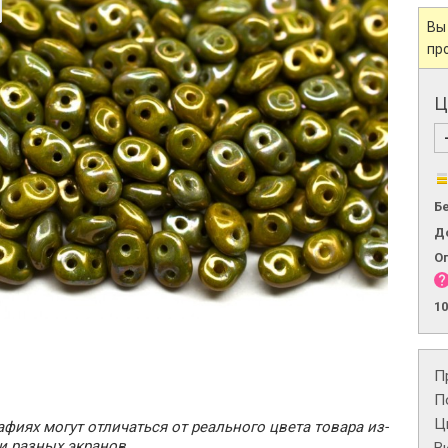
Вы
пр
Ц
Б
Д
О
1
П
П
Ц
фиях могут отличаться от реального цвета товара из-
и разных экранов.