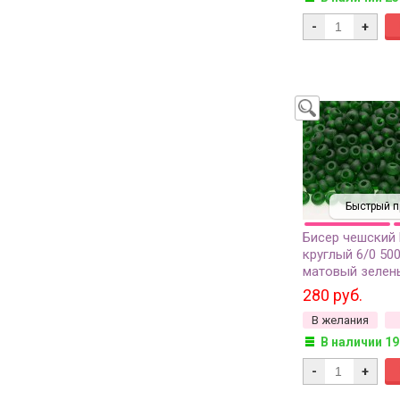
-
+
Быстрый п
Бисер чешский
круглый 6/0 50
матовый зелен
прозрачный, 50
280 руб.
В желания
В наличии 19
-
+