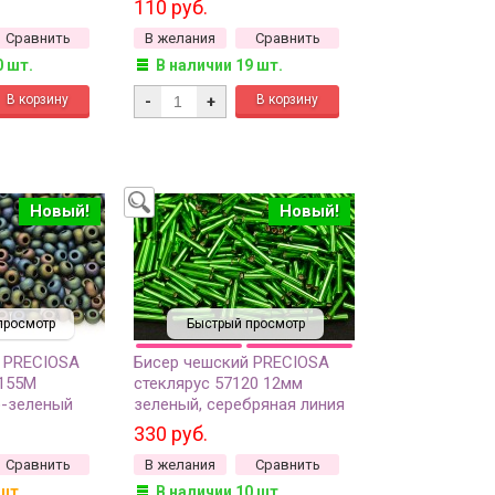
110 руб.
окрашенный изнутри, 5
Сравнить
В желания
Сравнить
грамм
0 шт.
В наличии 19 шт.
-
+
Новый!
Новый!
просмотр
Быстрый просмотр
 PRECIOSA
Бисер чешский PRECIOSA
9155М
стеклярус 57120 12мм
о-зеленый
зеленый, серебряная линия
рис, 50г
внутри, 50г
330 руб.
Сравнить
В желания
Сравнить
шт.
В наличии 10 шт.