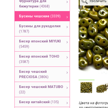
Фурнитура для
Увеличить
бижутерии
(4368)
Бусины чешские
(3339)
Бусины для рукоделия
(1787)
Бисер японский MIYUKI
(5459)
Бисер японский TOHO
(3587)
Бисер чешский
PRECIOSA
(3806)
Бисер чешский MATUBO
(22)
Бисер китайский
(135)
Цвета на фотогра
за цветопередач