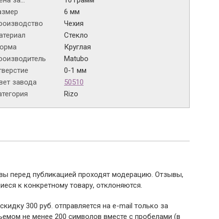
на за...
10 грамм
азмер
6 мм
роизводство
Чехия
атериал
Стекло
орма
Круглая
роизводитель
Matubo
тверстие
0-1 мм
вет завода
50510
атегория
Rizo
ывы перед публикацией проходят модерацию. Отзывы,
иеся к конкретному товару, отклоняются.
 скидку 300 руб. отправляется на e-mail только за
емом не менее 200 символов вместе с пробелами (в