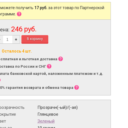
 можете получить
17 руб.
за этот товар по Партнерской
ограмме.
246 руб.
ена:
-
+
Осталось 4 шт.
есплатная и льготная доставка
оставка по России и СНГ
плата банковской картой, наложенным платежом и т.д.
00% гарантия возврата и обмена товара
розрачность
Прозрачн(-ый)/(-ая)
окрытие
Глянцевое
вет
Зеленый