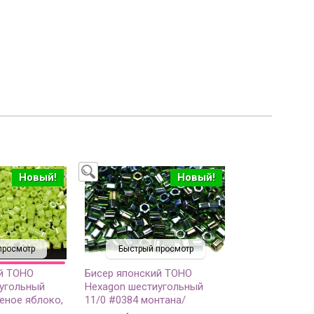
Новый!
Новый!
просмотр
Быстрый просмотр
й TOHO
Бисер японский TOHO
угольный
Hexagon шестиугольный
еное яблоко,
11/0 #0384 монтана/
озрачный, 5
зеленый радужный,