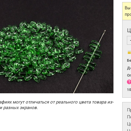
Вы
пр
Ц
Б
Д
О
1
фиях могут отличаться от реального цвета товара из-
и разных экранов.
П
П
Ц