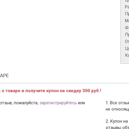
Це
Р
П
М
Ф
П
О
Ц
К
АРЕ
о товаре и получите купон на скидку 300 руб.!
отзыв, пожалуйста,
зарегистрируйтесь
или
1. Все отз
не относящ
2. Купон на
отзывы объ