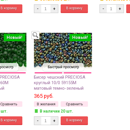
-
+
-
+
Новый!
Новый!
росмотр
Быстрый просмотр
 PRECIOSA
Бисер чешский PRECIOSA
060М
круглый 10/0 59155М
ый
матовый темно-зеленый
г
непрозрачный ирис, 1 сорт,
365 руб.
50г
Сравнить
В желания
Сравнить
 шт.
В наличии 20 шт.
-
+