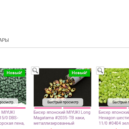
АРЫ
Новый!
Новый!
росмотр
Быстрый просмотр
Быстрый 
 MIYUKI
Бисер японский MIYUKI Long
Бисер японски
15/0 DBS-
Magatama #2035-TB хаки,
Hexagon шести
орская пена,
металлизированный
11/0 #0404 зел
матовый, 5
матовый ирис, 1 туба (около
радужный непр