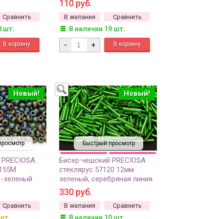
110 руб.
окрашенный изнутри, 5
Сравнить
В желания
Сравнить
грамм
0 шт.
В наличии 19 шт.
-
+
Новый!
Новый!
просмотр
Быстрый просмотр
 PRECIOSA
Бисер чешский PRECIOSA
9155М
стеклярус 57120 12мм
о-зеленый
зеленый, серебряная линия
рис, 50г
внутри, 50г
330 руб.
Сравнить
В желания
Сравнить
шт.
В наличии 10 шт.