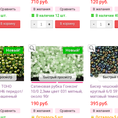
710 руб.
120 руб.
8 грамм)
грамм
Сравнить
В желания
Сравнить
В желания
 шт.
В наличии 12 шт.
В наличии 4
-
+
-
+
Новый!
Новый!
росмотр
Быстрый просмотр
Быстрый 
й TOHO
Сатиновая рубка Гонконг
Бисер чешский
046 перидот/
10/0 2,3мм цвет 031 мятный,
круглый 6/0 5
рашенный
около 90г
матовый темн
мм
непрозрачный и
190 руб.
395 руб.
Сравнить
В желания
Сравнить
В желания
 шт.
Осталось 5 шт.
Осталось 5 