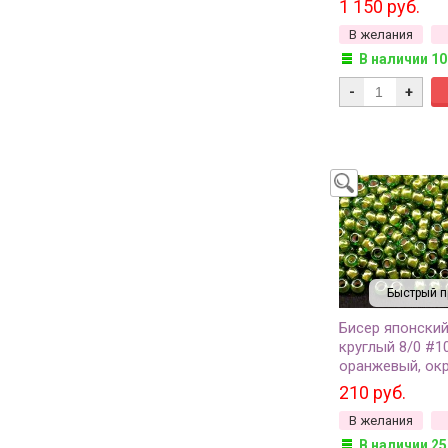
1 150 руб.
грамм
В желания
В наличии 10
-
+
Быстрый п
Бисер японски
круглый 8/0 #1
оранжевый, ок
изнутри, 10 гра
210 руб.
В желания
В наличии 25