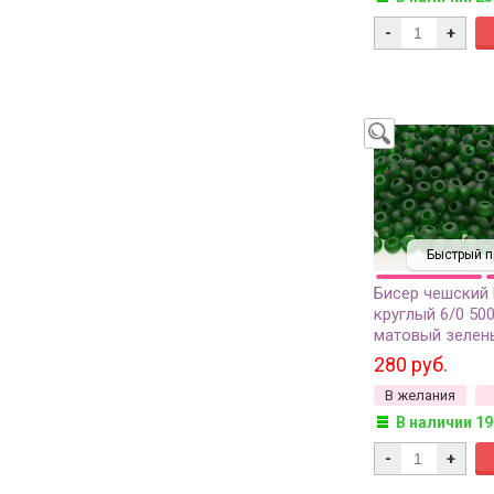
-
+
Быстрый п
Бисер чешский
круглый 6/0 50
матовый зелен
прозрачный, 50
280 руб.
В желания
В наличии 19
-
+