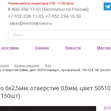
Режим работы операторов 9:00 - 17:00 (мск)
8-800-550-17-01 (бесплатно по России)
+7-952-238-11-03, +7-952-234-16-50
zakaz@melodiabisera.ru
и доставка
Скидки
Новости
Мастер
егории
→
Бусины чешские
→
Rizo
→
, отверстие 0,8мм, цвет 50510 перидот, прозрачный, 753-014, 10г (окол
o 6х2,5мм, отверстие 0,8мм, цвет 50510
 150шт)
Доб