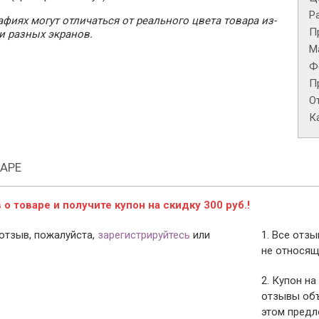
Р
фиях могут отличаться от реального цвета товара из-
П
и разных экранов.
М
Ф
П
О
К
АРЕ
о товаре и получите купон на скидку 300 руб.!
отзыв, пожалуйста,
зарегистрируйтесь
или
1. Все отз
не относящ
2. Купон на
отзывы объ
этом предл