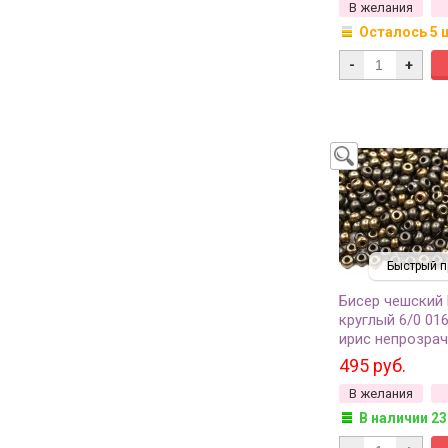
В желания
Осталось 5 
-
+
Быстрый п
Бисер чешский
круглый 6/0 01
ирис непрозра
металлик, 50г
495 руб.
В желания
В наличии 23