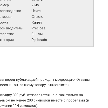
азмер
7 мм
роизводство
Чехия
атериал
Стекло
орма
Капля
роизводитель
Preciosa
тверстие
0-1 мм
атегория
Pip beads
ывы перед публикацией проходят модерацию. Отзывы,
иеся к конкретному товару, отклоняются.
 скидку 300 руб. отправляется на e-mail только за
емом не менее 200 символов вместе с пробелами (в
ожении 114 символов).