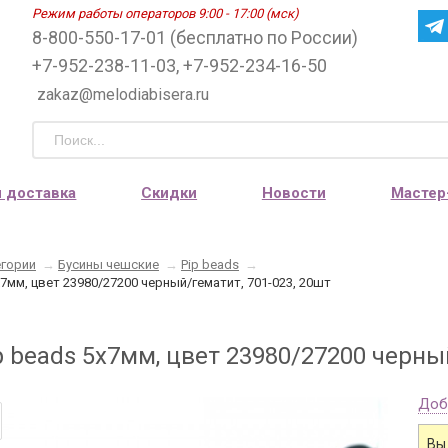
Режим работы операторов 9:00 - 17:00 (мск)
8-800-550-17-01 (бесплатно по России)
+7-952-238-11-03, +7-952-234-16-50
zakaz@melodiabisera.ru
и доставка
Скидки
Новости
Мастер
егории
→
Бусины чешские
→
Pip beads
→
х7мм, цвет 23980/27200 черный/гематит, 701-023, 20шт
 beads 5х7мм, цвет 23980/27200 черный
Доб
Вы