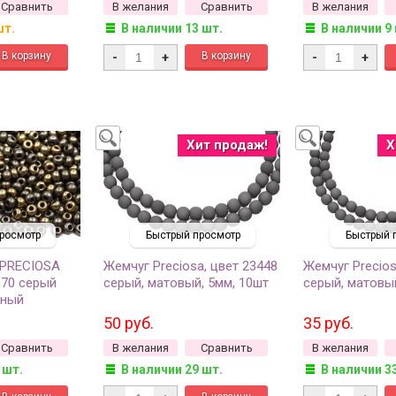
Сравнить
В желания
Сравнить
В желания
шт.
В наличии 13 шт.
В наличии 9
-
+
-
+
Хит продаж!
Х
росмотр
Быстрый просмотр
Быстрый 
 PRECIOSA
Жемчуг Preciosa, цвет 23448
Жемчуг Precios
670 серый
серый, матовый, 5мм, 10шт
серый, матовый
чный
50 руб.
35 руб.
Сравнить
В желания
Сравнить
В желания
 шт.
В наличии 29 шт.
В наличии 3