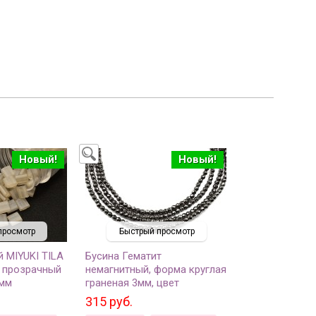
Новый!
Новый!
просмотр
Быстрый просмотр
 MIYUKI TILA
Бусина Гематит
, прозрачный
немагнитный, форма круглая
амм
граненая 3мм, цвет
гематитовый, 538-012, 1
315 руб.
нить (около 38см, около