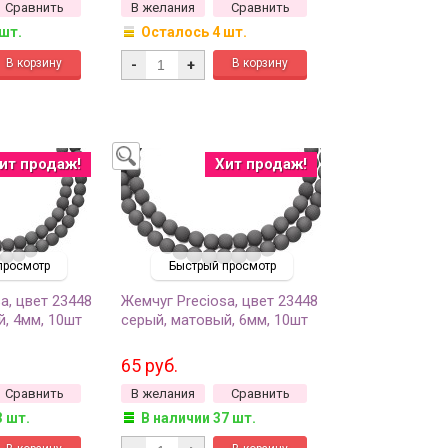
Сравнить
В желания
Сравнить
130шт)
 шт.
Осталось 4 шт.
-
+
ит продаж!
Хит продаж!
просмотр
Быстрый просмотр
a, цвет 23448
Жемчуг Preciosa, цвет 23448
, 4мм, 10шт
серый, матовый, 6мм, 10шт
65 руб.
Сравнить
В желания
Сравнить
3 шт.
В наличии 37 шт.