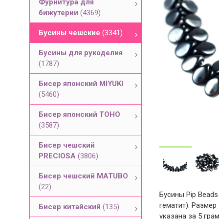
Фурнитура для
бижутерии
(4369)
Бусины чешские
(3341)
Бусины для рукоделия
(1787)
Бисер японский MIYUKI
(5460)
Бисер японский TOHO
(3587)
Бисер чешский
PRECIOSA
(3806)
Бисер чешский MATUBO
(22)
Бусины Pip Beads
гематит). Размер
Бисер китайский
(135)
указана за 5 гра