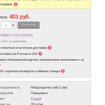
ограмме.
403 руб.
ена:
-
+
общить о поступлении
Нет в наличии
есплатная и льготная доставка
оставка по России и СНГ
плата банковской картой, наложенным платежом и т.д.
00% гарантия возврата и обмена товара
розрачность
Непрозрачн(-ый)/(-ая)
окрытие
Глянцевое
вет
Серый
на за...
20 штук