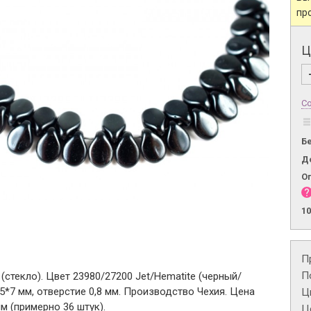
пр
Ц
Со
Б
Д
О
1
П
П
 (стекло). Цвет 23980/27200 Jet/Hematite (черный/
 5*7 мм, отверстие 0,8 мм. Производство Чехия. Цена
Ц
мм (примерно 36 штук).
Це