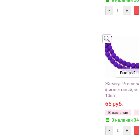
В наличии 20
-
+
Быстрый п
Жемчуг Precios
фиолетовый, ма
10шт
65 руб.
В желания
В наличии 34
-
+