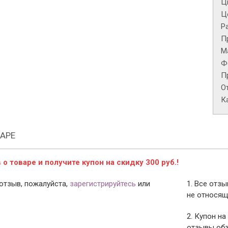
Ц
Це
Р
П
М
Ф
П
О
К
АРЕ
о товаре и получите купон на скидку 300 руб.!
отзыв, пожалуйста,
зарегистрируйтесь
или
1. Все отз
не относящ
2. Купон на
отзывы объ