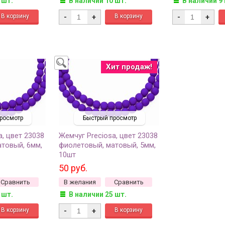
 шт.
В наличии 10 шт.
В наличии 9
-
+
-
+
Хит продаж!
росмотр
Быстрый просмотр
a, цвет 23038
Жемчуг Preciosa, цвет 23038
товый, 6мм,
фиолетовый, матовый, 5мм,
10шт
50 руб.
Сравнить
В желания
Сравнить
 шт.
В наличии 25 шт.
-
+