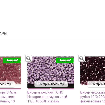
АРЫ
Новый!
Новый!
росмотр
Быстрый просмотр
Быстрый 
rops 3,4мм
Бисер японский TOHO
Бисер чешский
 аметист,
Hexagon шестиугольный
рубка 10/0 200
ачный, 10
11/0 #0554F сирень
фиолетовый п