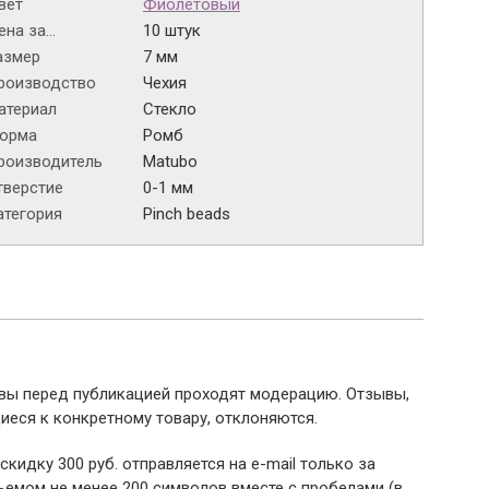
вет
Фиолетовый
на за...
10 штук
азмер
7 мм
роизводство
Чехия
атериал
Стекло
орма
Ромб
роизводитель
Matubo
тверстие
0-1 мм
атегория
Pinch beads
ывы перед публикацией проходят модерацию. Отзывы,
иеся к конкретному товару, отклоняются.
 скидку 300 руб. отправляется на e-mail только за
емом не менее 200 символов вместе с пробелами (в