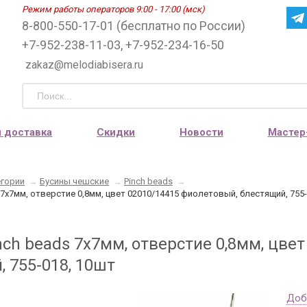
Режим работы операторов 9:00 - 17:00 (мск)
8-800-550-17-01 (бесплатно по России)
+7-952-238-11-03, +7-952-234-16-50
zakaz@melodiabisera.ru
и доставка
Скидки
Новости
Мастер
егории
→
Бусины чешские
→
Pinch beads
→
 7х7мм, отверстие 0,8мм, цвет 02010/14415 фиолетовый, блестящий, 755
nch beads 7х7мм, отверстие 0,8мм, цве
 755-018, 10шт
Доб