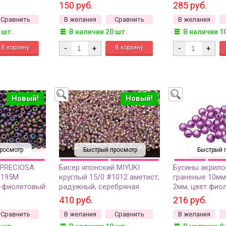
матовый,
50г
150 руб.
285 руб.
гальванизированный, 5
Сравнить
В желания
Сравнить
В желания
грамм
 шт.
В наличии 20 шт.
В наличии 1
-
+
-
+
Новый!
Новый!
росмотр
Быстрый просмотр
Быстрый 
 PRECIOSA
Бисер японский MIYUKI
Бусины акрило
9195М
круглый 15/0 #1012 аметист,
граненые 10мм
-фиолетовый
радужный, серебряная
2мм, цвет фиол
рис, 1 сорт,
линия внутри, 10 грамм
01-43, 50 грам
410 руб.
216 руб.
Сравнить
В желания
Сравнить
В желания