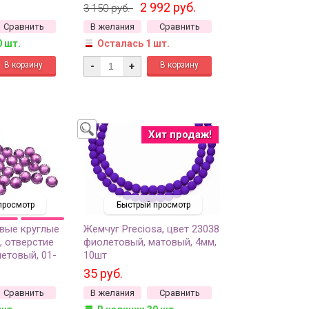
непрозрачный ирис, 1 сорт,
2 992 руб.
3 150 руб.
500 грамм
Сравнить
В желания
Сравнить
0 шт.
Осталась 1 шт.
-
+
Хит продаж!
просмотр
Быстрый просмотр
вые круглые
Жемчуг Preciosa, цвет 23038
, отверстие
фиолетовый, матовый, 4мм,
етовый, 01-
10шт
м
35 руб.
Сравнить
В желания
Сравнить