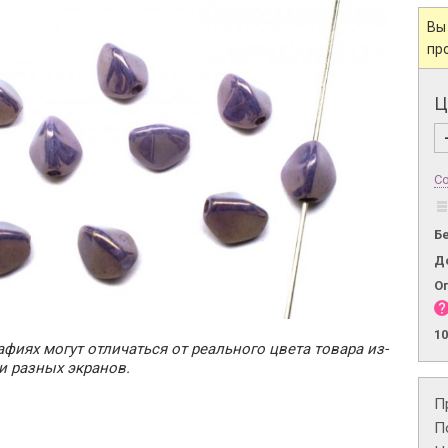
Вы
пр
Ц
Со
Б
Д
О
1
фиях могут отличаться от реального цвета товара из-
и разных экранов.
П
П