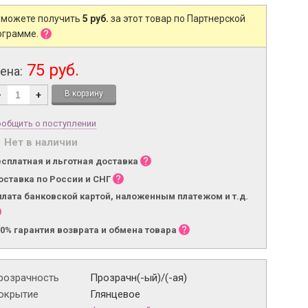
 можете получить
5 руб.
за этот товар по Партнерской
ограмме.
75 руб.
ена:
-
+
общить о поступлении
Нет в наличии
есплатная и льготная доставка
оставка по России и СНГ
плата банковской картой, наложенным платежом и т.д.
00% гарантия возврата и обмена товара
розрачность
Прозрачн(-ый)/(-ая)
окрытие
Глянцевое