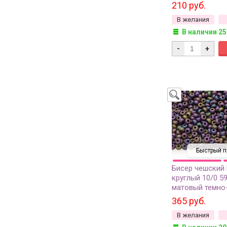
грамм
210 руб.
В желания
В наличии 25
-
+
Быстрый п
Бисер чешский
круглый 10/0 5
матовый темно
непрозрачный и
365 руб.
50г
В желания