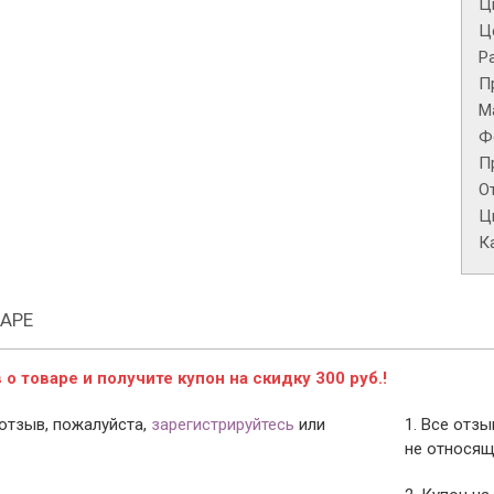
Ц
Це
Р
П
М
Ф
П
О
Ц
К
АРЕ
о товаре и получите купон на скидку 300 руб.!
отзыв, пожалуйста,
зарегистрируйтесь
или
1. Все отз
не относящ