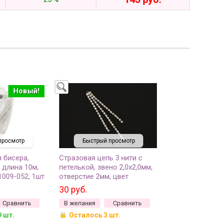
Новый!
просмотр
Быстрый просмотр
 бисера,
Стразовая цепь 3 нити с
 длина 10м,
петелькой, звено 2,0х2,0мм,
1009-052, 1шт
отверстие 2мм, цвет
прозрачный/серебро,
30 руб.
латунь, 47-083, 6,5см и 4,5см
Сравнить
В желания
Сравнить
9 шт.
Осталось 3 шт.