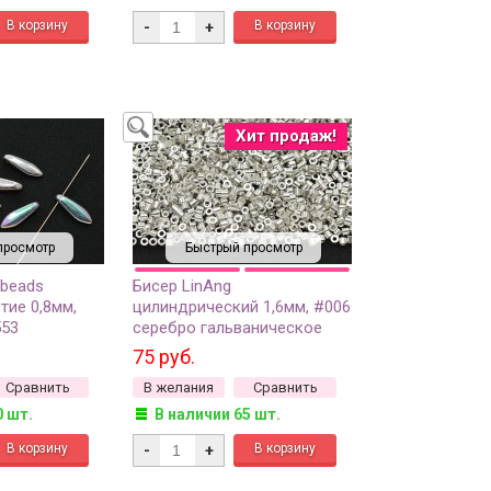
-
+
Хит продаж!
просмотр
Быстрый просмотр
 beads
Бисер LinAng
тие 0,8мм,
цилиндрический 1,6мм, #006
553
серебро гальваническое
адужный/
покрытие, 5 грамм
75 руб.
6-142, 10шт
Сравнить
В желания
Сравнить
0 шт.
В наличии 65 шт.
-
+