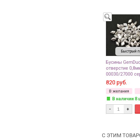
Быстрый п
Бусины GemDuo
отверстие 0,8м
00030/27000 се
709-156, 10г (о
820 руб.
В желания
В наличии 8 
-
+
С ЭТИМ ТОВА