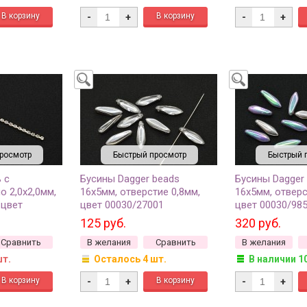
-
+
-
+
росмотр
Быстрый просмотр
Быстрый 
 с
Бусины Dagger beads
Бусины Dagger
о 2,0х2,0мм,
16х5мм, отверстие 0,8мм,
16х5мм, отверс
 цвет
цвет 00030/27001
цвет 00030/98
ребро,
прозрачный/серебряное
серебряный, р
125 руб.
320 руб.
 6,5см (около
напыление, 736-137, 10шт
прозрачный, 73
Сравнить
В желания
Сравнить
В желания
шт.
Осталось 4 шт.
В наличии 1
-
+
-
+