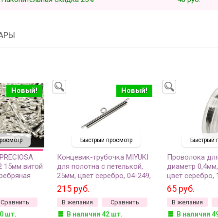
АРЫ
Новый!
Новый!
росмотр
Быстрый просмотр
Быстрый 
 PRECIOSA
Концевик-трубочка MIYUKI
Проволока для
2 15мм витой
для полотна с петелькой,
диаметр 0,4мм,
еребряная
25мм, цвет серебро, 04-249,
цвет серебро, 
0г
1шт
215 руб.
65 руб.
Сравнить
В желания
Сравнить
В желания
0 шт.
В наличии 42 шт.
В наличии 4