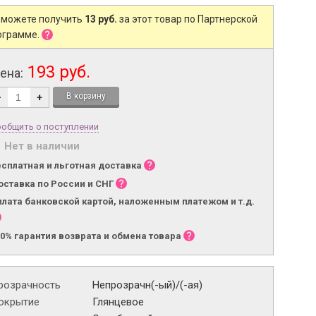
 можете получить
13 руб.
за этот товар по Партнерской
ограмме.
193 руб.
ена:
-
+
общить о поступлении
Нет в наличии
есплатная и льготная доставка
оставка по России и СНГ
плата банковской картой, наложенным платежом и т.д.
00% гарантия возврата и обмена товара
розрачность
Непрозрачн(-ый)/(-ая)
окрытие
Глянцевое