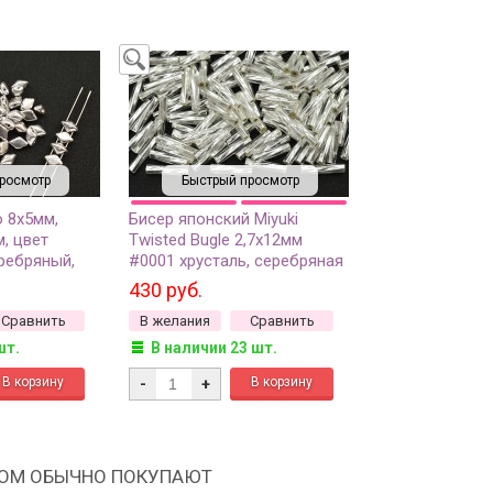
росмотр
Быстрый просмотр
 8х5мм,
Бисер японский Miyuki
м, цвет
Twisted Bugle 2,7х12мм
ребряный,
#0001 хрусталь, серебряная
коло 64шт)
линия внутри, 1 упаковка
430 руб.
(около 13 грамм)
Сравнить
В желания
Сравнить
шт.
В наличии 23 шт.
-
+
РОМ ОБЫЧНО ПОКУПАЮТ