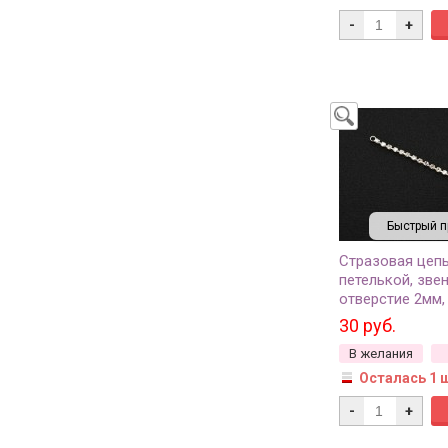
-
+
Быстрый п
Стразовая цепь
петелькой, звен
отверстие 2мм,
прозрачный/се
30 руб.
латунь, 47-034,
В желания
22 страз)
Осталась 1 
-
+