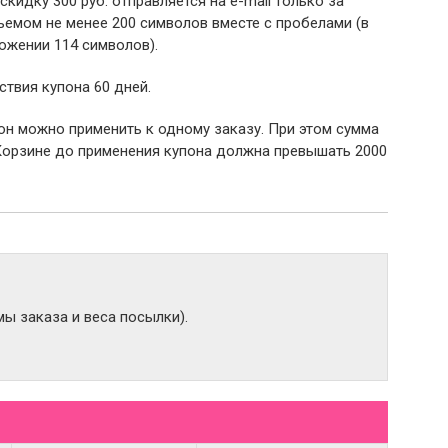
 скидку 300 руб. отправляется на e-mail только за
емом не менее 200 символов вместе с пробелами (в
ожении 114 символов).
ствия купона 60 дней.
пон можно применить к одному заказу. При этом сумма
Корзине до применения купона должна превышать 2000
ы заказа и веса посылки).