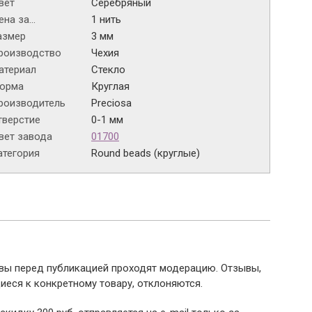
вет
Серебряный
на за...
1 нить
азмер
3 мм
роизводство
Чехия
атериал
Стекло
орма
Круглая
роизводитель
Preciosa
тверстие
0-1 мм
вет завода
01700
атегория
Round beads (круглые)
ывы перед публикацией проходят модерацию. Отзывы,
иеся к конкретному товару, отклоняются.