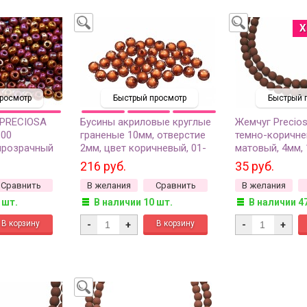
Х
росмотр
Быстрый просмотр
Быстрый 
 PRECIOSA
Бусины акриловые круглые
Жемчуг Precios
600
граненые 10мм, отверстие
темно-коричне
прозрачный
2мм, цвет коричневый, 01-
матовый, 4мм,
01-41, 50 грамм
216 руб.
35 руб.
Сравнить
В желания
Сравнить
В желания
 шт.
В наличии 10 шт.
В наличии 4
-
+
-
+