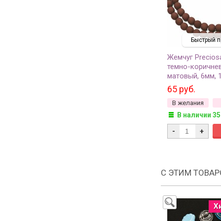
Быстрый п
Жемчуг Precios
темно-коричне
матовый, 6мм, 
65 руб.
В желания
В наличии 35
-
+
С ЭТИМ ТОВА
Х