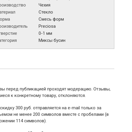
роизводство
Чехия
атериал
Стекло
орма
Смесь форм
роизводитель
Preciosa
тверстие
0-1 мм
атегория
Миксы бусин
ывы перед публикацией проходят модерацию. Отзывы,
иеся к конкретному товару, отклоняются.
 скидку 300 руб. отправляется на e-mail только за
емом не менее 200 символов вместе с пробелами (в
ожении 114 символов).