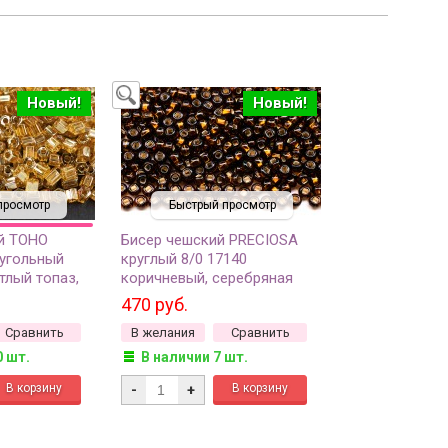
Новый!
Новый!
просмотр
Быстрый просмотр
й TOHO
Бисер чешский PRECIOSA
угольный
круглый 8/0 17140
тлый топаз,
коричневый, серебряная
зрачный, 5
линия внутри, квадратное
470 руб.
отверстие, 50г
Сравнить
В желания
Сравнить
0 шт.
В наличии 7 шт.
-
+