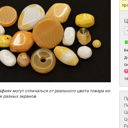
пр
Ц
Б
Д
О
1
фиях могут отличаться от реального цвета товара из-
и разных экранов.
П
П
Ц
Це
Р