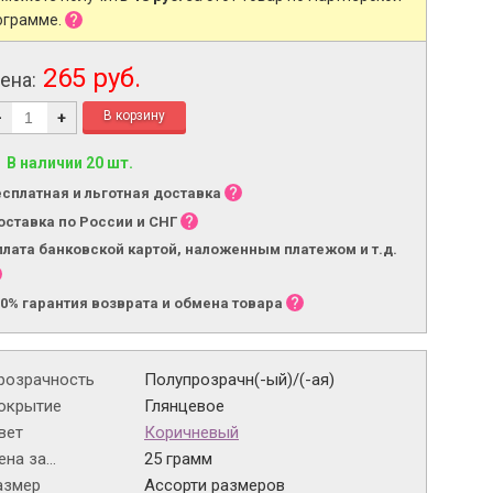
ограмме.
265 руб.
ена:
-
+
В наличии 20 шт.
есплатная и льготная доставка
оставка по России и СНГ
плата банковской картой, наложенным платежом и т.д.
00% гарантия возврата и обмена товара
розрачность
Полупрозрачн(-ый)/(-ая)
окрытие
Глянцевое
вет
Коричневый
на за...
25 грамм
азмер
Ассорти размеров