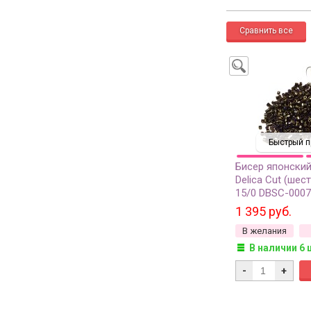
Быстрый п
Бисер японский
Delica Cut (шес
15/0 DBSC-000
коричневый ири
1 395 руб.
металлизирован
В желания
(около 7 грамм
В наличии 6 
-
+