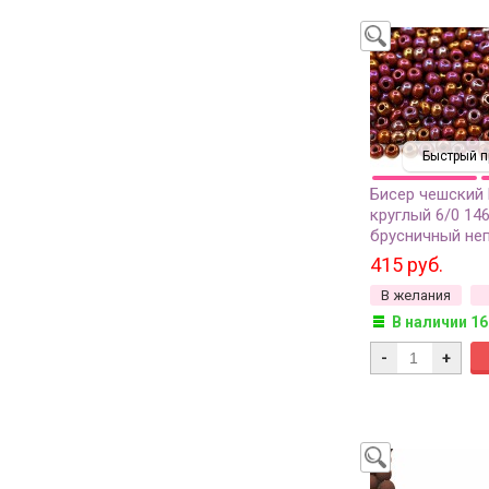
Быстрый п
Бисер чешский
круглый 6/0 14
брусничный не
радужный, 50г
415 руб.
В желания
В наличии 16
-
+