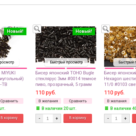
Новый!
Новый!
росмотр
Быстрый просмотр
Быстрый 
 MIYUKI
Бисер японский TOHO Bugle
Бисер японски
тиугольный)
стеклярус 3мм #0014 темное
Hexagon шести
7-ТВ
пиво, прозрачный, 5 грамм
11/0 #0103 све
с,
глянцевый про
110 руб.
110 руб.
ный, 1 туба
грамм
Сравнить
В желания
Сравнить
В желания
)
шт.
В наличии 20 шт.
В наличии 4
-
+
-
+