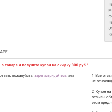
П
М
Ф
П
О
К
АРЕ
о товаре и получите купон на скидку 300 руб.!
отзыв, пожалуйста,
зарегистрируйтесь
или
1. Все отз
не относящ
2. Купон на
отзывы объ
этом предл