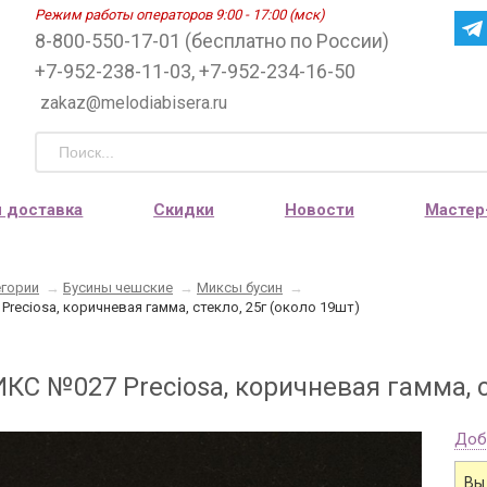
Режим работы операторов 9:00 - 17:00 (мск)
8-800-550-17-01 (бесплатно по России)
+7-952-238-11-03, +7-952-234-16-50
zakaz@melodiabisera.ru
и доставка
Скидки
Новости
Мастер
егории
→
Бусины чешские
→
Миксы бусин
→
reciosa, коричневая гамма, стекло, 25г (около 19шт)
С №027 Preciosa, коричневая гамма, с
Доб
Вы