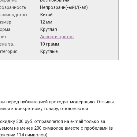
окрытие
Без покрытия
розрачность
Непрозрачн(-ый)/(-ая)
роизводство
Китай
азмер
12 мм
орма
Круглая
вет
Ассорти цветов
на за...
10 грамм
атегория
Круглые
ывы перед публикацией проходят модерацию. Отзывы,
иеся к конкретному товару, отклоняются.
 скидку 300 руб. отправляется на e-mail только за
емом не менее 200 символов вместе с пробелами (в
ожении 114 символов).