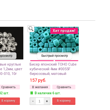
Хит продаж!
просмотр
Быстрый просмотр
вые круглые
Бисер японский TOHO Cube
е 1,2мм, цвет
кубический 4мм #0055F
0-010, 10г
бирюзовый, матовый
непрозрачный, 5 грамм
157 руб.
Сравнить
В желания
Сравнить
42 шт.
В наличии 6 шт.
-
+