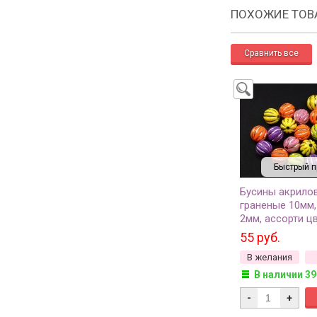
ПОХОЖИЕ ТОВ
Быстрый п
Бусины акрило
граненые 10мм,
2мм, ассорти цв
298, 10г (около
55 руб.
В желания
В наличии 39
-
+