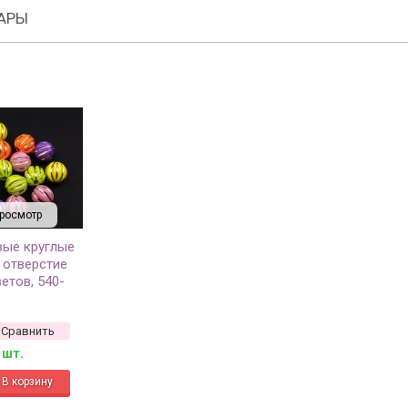
АРЫ
росмотр
вые круглые
 отверстие
етов, 540-
 17шт)
Сравнить
 шт.