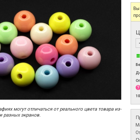
Вы
пр
Ц
Б
Д
О
1
фиях могут отличаться от реального цвета товара из-
и разных экранов.
П
М
О