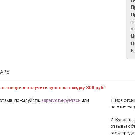
П
П
П
Р
Ф
Ц
Це
К
АРЕ
о товаре и получите купон на скидку 300 руб.!
отзыв, пожалуйста,
зарегистрируйтесь
или
1. Все отз
не относящ
2. Купон на
отзывы объ
этом предл