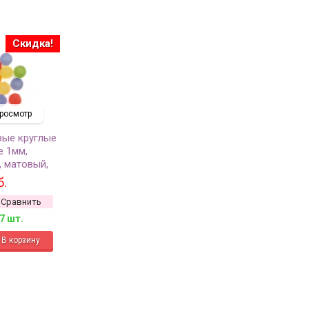
Скидка!
росмотр
вые круглые
е 1мм,
, матовый,
коло 17шт)
б.
Сравнить
7 шт.