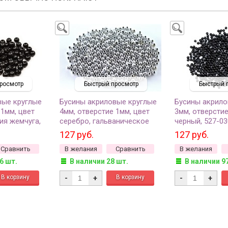
росмотр
Быстрый просмотр
Быстрый 
вые круглые
Бусины акриловые круглые
Бусины акрило
 1мм, цвет
4мм, отверстие 1мм, цвет
3мм, отверстие
ия жемчуга,
серебро, гальваническое
черный, 527-03
коло 80шт)
покрытие, 527-034, 10г
600шт)
127 руб.
127 руб.
(около 400шт)
Сравнить
В желания
Сравнить
В желания
6 шт.
В наличии 28 шт.
В наличии 9
-
+
-
+