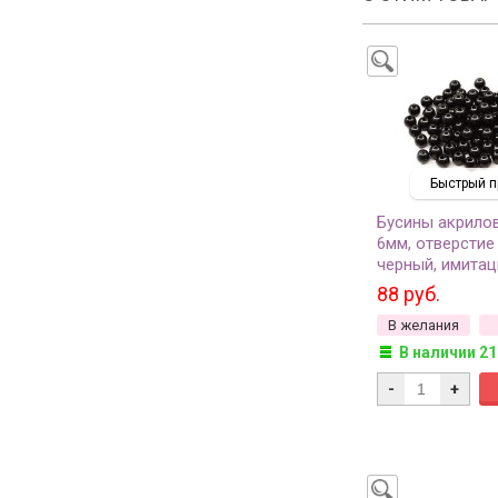
Быстрый п
Бусины акрило
6мм, отверстие
черный, имитац
528-017, 10г (о
88 руб.
В желания
В наличии 21
-
+