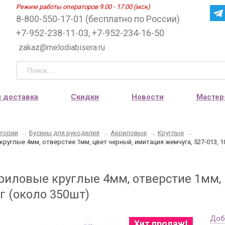
Режим работы операторов 9:00 - 17:00 (мск)
8-800-550-17-01 (бесплатно по России)
+7-952-238-11-03, +7-952-234-16-50
zakaz@melodiabisera.ru
и доставка
Скидки
Новости
Мастер
егории
→
Бусины для рукоделия
→
Акриловые
→
Круглые
→
руглые 4мм, отверстие 1мм, цвет черный, имитация жемчуга, 527-013, 1
риловые круглые 4мм, отверстие 1мм, 
0г (около 350шт)
Доб
Хит продаж!