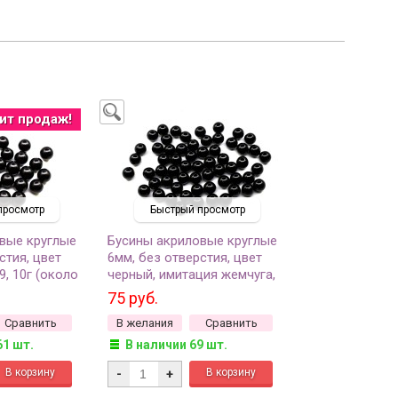
ит продаж!
просмотр
Быстрый просмотр
вые круглые
Бусины акриловые круглые
стия, цвет
6мм, без отверстия, цвет
9, 10г (около
черный, имитация жемчуга,
528-051, 10г (около 90шт)
75 руб.
Сравнить
В желания
Сравнить
61 шт.
В наличии 69 шт.
-
+