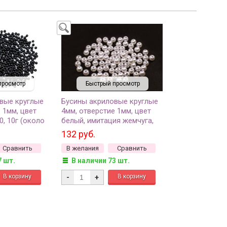
просмотр
Быстрый просмотр
вые круглые
Бусины акриловые круглые
 1мм, цвет
4мм, отверстие 1мм, цвет
0, 10г (около
белый, имитация жемчуга,
527-027, 10г (около 250шт)
132 руб.
Сравнить
В желания
Сравнить
7 шт.
В наличии 73 шт.
-
+