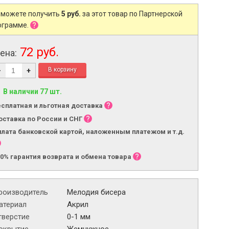
 можете получить
5 руб.
за этот товар по Партнерской
ограмме.
72 руб.
ена:
-
+
В наличии 77 шт.
есплатная и льготная доставка
оставка по России и СНГ
плата банковской картой, наложенным платежом и т.д.
00% гарантия возврата и обмена товара
роизводитель
Мелодия бисера
атериал
Акрил
тверстие
0-1 мм