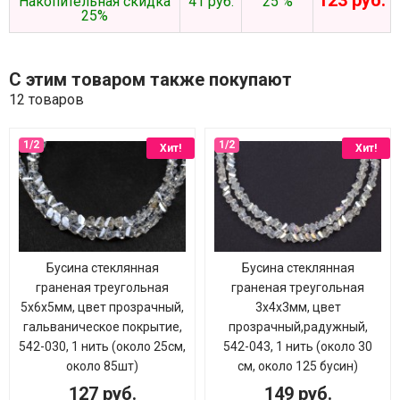
123 руб.
Накопительная скидка
41 руб.
25 %
25%
С этим товаром также покупают
12 товаров
Хит!
Хит!
Бусина стеклянная
Бусина стеклянная
граненая треугольная
граненая треугольная
5х6х5мм, цвет прозрачный,
3х4х3мм, цвет
гальваническое покрытие,
прозрачный,радужный,
542-030, 1 нить (около 25см,
542-043, 1 нить (около 30
около 85шт)
см, около 125 бусин)
127 руб.
149 руб.