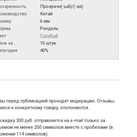
розрачность
Прозрачн(-ый)/(-ая)
роизводство
Китай
азмер
6 мм
орма
Рондель
вет
Голубой
на за...
10 штук
атегория
40%
ывы перед публикацией проходят модерацию. Отзывы,
иеся к конкретному товару, отклоняются.
 скидку 300 руб. отправляется на e-mail только за
емом не менее 200 символов вместе с пробелами (в
ожении 114 символов).