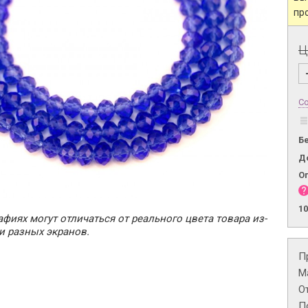
пр
Ц
Со
Б
Д
О
1
фиях могут отличаться от реального цвета товара из-
и разных экранов.
П
М
О
П