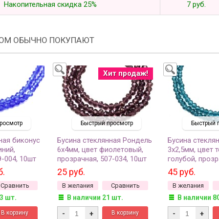
Накопительная скидка 25%
7 руб.
РОМ ОБЫЧНО ПОКУПАЮТ
Хит продаж!
росмотр
Быстрый просмотр
Быстрый 
ная биконус
Бусина стеклянная Рондель
Бусина стекля
иний,
6х4мм, цвет фиолетовый,
3х2,5мм, цвет 
9-004, 10шт
прозрачная, 507-034, 10шт
голубой, прозр
010, 1 нить (ок
б.
25 руб.
45 руб.
около 38см)
Сравнить
В желания
Сравнить
В желания
3 шт.
В наличии 21 шт.
В наличии 8
-
+
-
+