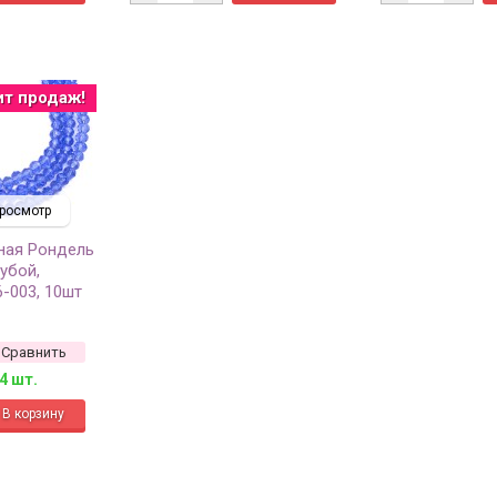
ит продаж!
росмотр
ная Рондель
убой,
6-003, 10шт
Сравнить
4 шт.