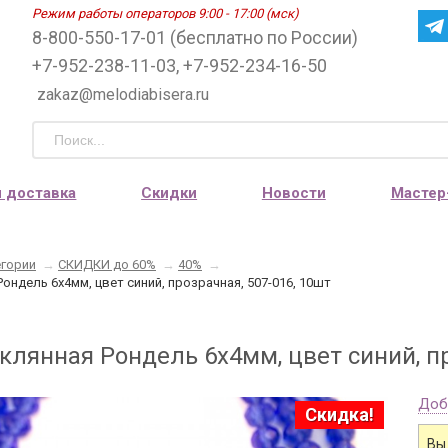
Режим работы операторов 9:00 - 17:00 (мск)
8-800-550-17-01 (бесплатно по России)
+7-952-238-11-03, +7-952-234-16-50
zakaz@melodiabisera.ru
и доставка
Скидки
Новости
Мастер
егории
→
СКИДКИ до 60%
→
40%
→
Рондель 6х4мм, цвет синий, прозрачная, 507-016, 10шт
клянная Рондель 6х4мм, цвет синий, пр
Доб
Скидка!
Вы