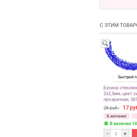
С ЭТИМ ТОВА
Быстрый п
Бусина стеклян
2х2,5мм, цвет с
прозрачная, 56
17 ру
24 руб.
В желания
В наличии 14
-
+