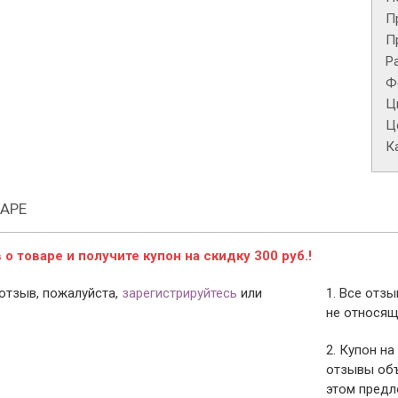
П
П
Р
Ф
Ц
Це
К
АРЕ
о товаре и получите купон на скидку 300 руб.!
отзыв, пожалуйста,
зарегистрируйтесь
или
1. Все отз
не относящ
2. Купон на
отзывы объ
этом предл