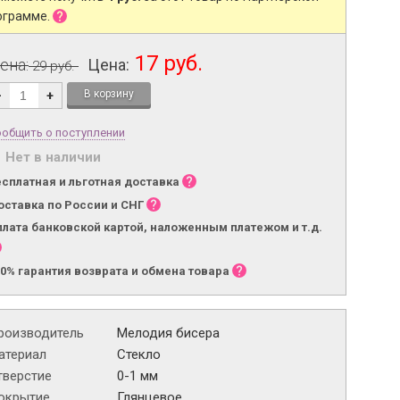
ограмме.
17 руб.
ена:
Цена:
29 руб.
-
+
общить о поступлении
Нет в наличии
есплатная и льготная доставка
оставка по России и СНГ
плата банковской картой, наложенным платежом и т.д.
00% гарантия возврата и обмена товара
роизводитель
Мелодия бисера
атериал
Стекло
тверстие
0-1 мм
окрытие
Глянцевое