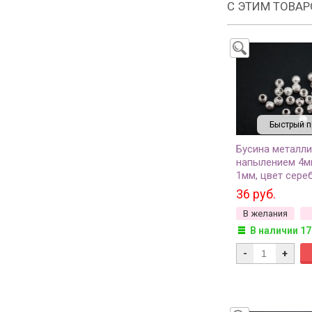
С ЭТИМ ТОВА
Быстрый п
Бусина металли
напылением 4м
1мм, цвет сереб
504-002, 10шт
36 руб.
В желания
В наличии 17
-
+