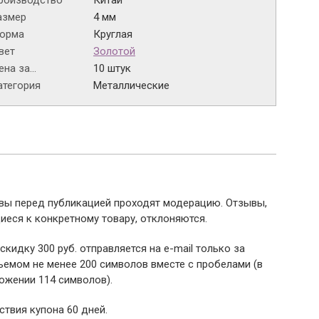
роизводство
Китай
азмер
4 мм
орма
Круглая
вет
Золотой
на за...
10 штук
атегория
Металлические
ывы перед публикацией проходят модерацию. Отзывы,
иеся к конкретному товару, отклоняются.
 скидку 300 руб. отправляется на e-mail только за
емом не менее 200 символов вместе с пробелами (в
ожении 114 символов).
ствия купона 60 дней.