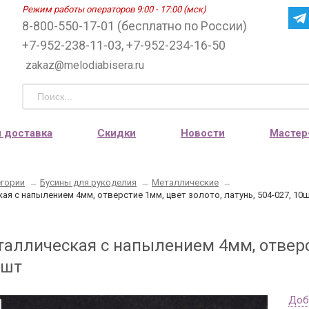
Режим работы операторов 9:00 - 17:00 (мск)
8-800-550-17-01 (бесплатно по России)
+7-952-238-11-03, +7-952-234-16-50
zakaz@melodiabisera.ru
и доставка
Скидки
Новости
Мастер
егории
→
Бусины для рукоделия
→
Металлические
→
ая с напылением 4мм, отверстие 1мм, цвет золото, латунь, 504-027, 10
таллическая с напылением 4мм, отверст
0шт
Доб