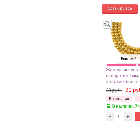
Быстрый п
Жемчуг искусс
отверстие 1мм,
золотистый, 51
20 ру
33 руб.
В желания
В наличии 74
-
+