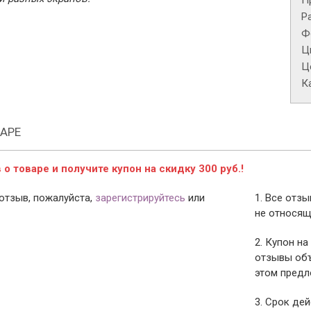
П
Р
Ф
Ц
Це
К
АРЕ
о товаре и получите купон на скидку 300 руб.!
отзыв, пожалуйста,
зарегистрируйтесь
или
1. Все отз
не относящ
2. Купон на
отзывы объ
этом предл
3. Срок дей