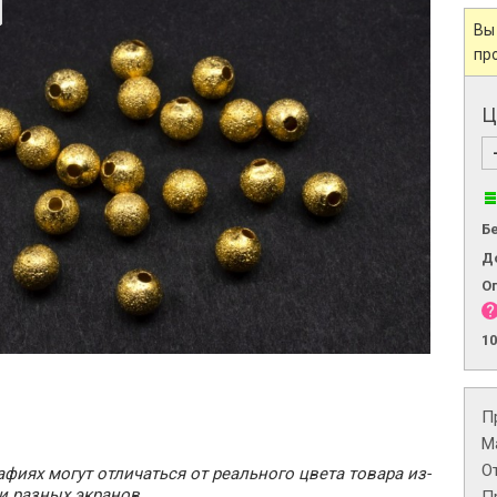
Вы
пр
Ц
Б
Д
О
1
П
М
О
фиях могут отличаться от реального цвета товара из-
и разных экранов.