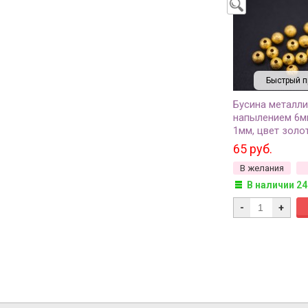
Быстрый п
Бусина металли
напылением 6м
1мм, цвет золот
504-016, 10шт
65 руб.
В желания
В наличии 24
-
+