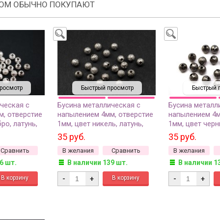
РОМ ОБЫЧНО ПОКУПАЮТ
росмотр
Быстрый просмотр
Быстрый 
ческая с
Бусина металлическая с
Бусина металл
м, отверстие
напылением 4мм, отверстие
напылением 4м
ро, латунь,
1мм, цвет никель, латунь,
1мм, цвет черн
504-026, 10шт
504-028, 10шт
35 руб.
35 руб.
Сравнить
В желания
Сравнить
В желания
6 шт.
В наличии 139 шт.
В наличии 1
-
+
-
+