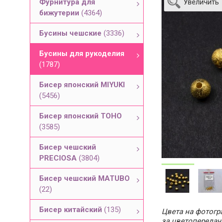
Фурнитура для
Увеличить
бижутерии
(4364)
Бусины чешские
(3336)
Бусины для рукоделия
(1787)
Бисер японский MIYUKI
(5456)
Бисер японский TOHO
(3585)
Бисер чешский
PRECIOSA
(3804)
Бисер чешский MATUBO
(22)
Бисер китайский
(135)
Цвета на фотогра
за цветопередач