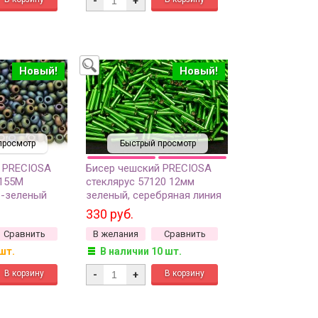
-
+
Новый!
Новый!
просмотр
Быстрый просмотр
 PRECIOSA
Бисер чешский PRECIOSA
9155М
стеклярус 57120 12мм
о-зеленый
зеленый, серебряная линия
рис, 50г
внутри, 50г
330 руб.
Сравнить
В желания
Сравнить
шт.
В наличии 10 шт.
-
+