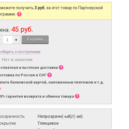
 можете получить
3 руб.
за этот товар по Партнерской
ограмме.
45 руб.
ена:
-
+
общить о поступлении
Нет в наличии
есплатная и льготная доставка
оставка по России и СНГ
плата банковской картой, наложенным платежом и т.д.
00% гарантия возврата и обмена товара
розрачность
Непрозрачн(-ый)/(-ая)
окрытие
Глянцевое