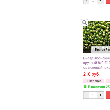
-
+
Быстрый п
Бисер японски
круглый 8/0 #1
оранжевый, ок
изнутри, 10 гра
210 руб.
В желания
В наличии 25
-
+