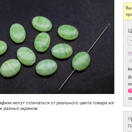
Вы
пр
Ц
Со
Б
Д
О
1
фиях могут отличаться от реального цвета товара из-
и разных экранов.
П
П