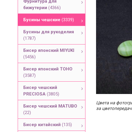
Фурнитура для
бижутерии
(4366)
Бусины чешские
(3339)
Бусины для рукоделия
(1787)
Бисер японский MIYUKI
(5456)
Бисер японский TOHO
(3587)
Бисер чешский
PRECIOSA
(3805)
Цвета на фотогра
Бисер чешский MATUBO
за цветопередач
(22)
Бисер китайский
(135)