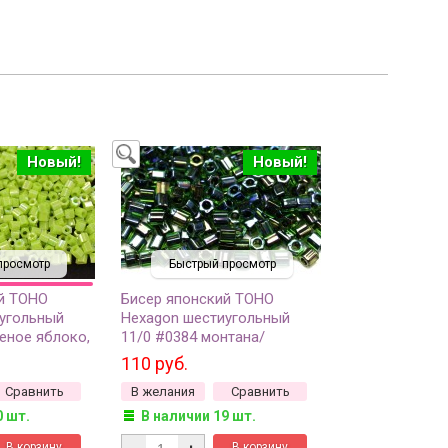
Новый!
Новый!
просмотр
Быстрый просмотр
й TOHO
Бисер японский TOHO
угольный
Hexagon шестиугольный
еное яблоко,
11/0 #0384 монтана/
озрачный, 5
зеленый радужный,
110 руб.
окрашенный изнутри, 5
Сравнить
В желания
Сравнить
грамм
0 шт.
В наличии 19 шт.