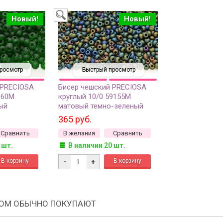
Новый!
Новый!
росмотр
Быстрый просмотр
 PRECIOSA
Бисер чешский PRECIOSA
060М
круглый 10/0 59155М
ый
матовый темно-зеленый
г
непрозрачный ирис, 1 сорт,
365 руб.
50г
Сравнить
В желания
Сравнить
 шт.
В наличии 20 шт.
-
+
РОМ ОБЫЧНО ПОКУПАЮТ