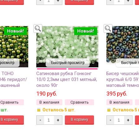
-
+
-
+
Новый!
Новый!
росмотр
Быстрый просмотр
Быстрый 
й TOHO
Сатиновая рубка Гонконг
Бисер чешский
046 перидот/
10/0 2,3мм цвет 031 мятный,
круглый 6/0 5
рашенный
около 90г
матовый темн
мм
непрозрачный и
190 руб.
395 руб.
Сравнить
В желания
Сравнить
В желания
 шт.
Осталось 5 шт.
Осталось 5 
-
+
-
+