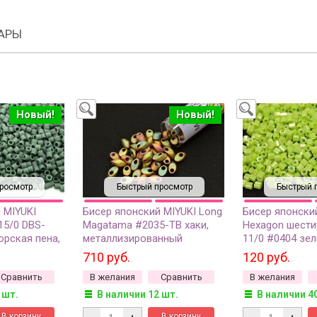
АРЫ
Новый!
Новый!
росмотр
Быстрый просмотр
Быстрый 
 MIYUKI
Бисер японский MIYUKI Long
Бисер японски
15/0 DBS-
Magatama #2035-TB хаки,
Hexagon шести
орская пена,
металлизированный
11/0 #0404 зел
матовый, 5
матовый ирис, 1 туба (около
радужный непр
710 руб.
120 руб.
8 грамм)
грамм
Сравнить
В желания
Сравнить
В желания
 шт.
В наличии 12 шт.
В наличии 4