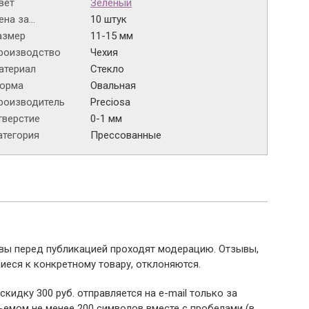
вет
Зеленый
на за...
10 штук
азмер
11-15 мм
роизводство
Чехия
атериал
Стекло
орма
Овальная
роизводитель
Preciosa
тверстие
0-1 мм
атегория
Прессованные
ывы перед публикацией проходят модерацию. Отзывы,
иеся к конкретному товару, отклоняются.
 скидку 300 руб. отправляется на e-mail только за
емом не менее 200 символов вместе с пробелами (в