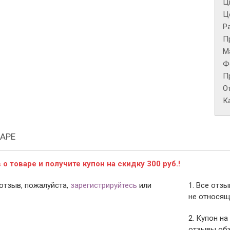
Ц
Це
Р
П
М
Ф
П
О
К
АРЕ
о товаре и получите купон на скидку 300 руб.!
отзыв, пожалуйста,
зарегистрируйтесь
или
1. Все отз
не относящ
2. Купон на
отзывы объ