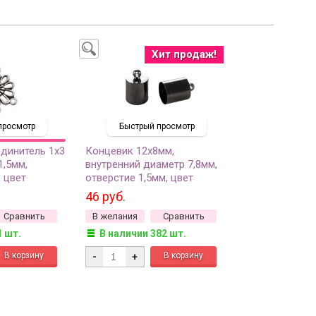
Хит продаж!
просмотр
Быстрый просмотр
динитель 1х3
Концевик 12х8мм,
1,5мм,
внутренний диаметр 7,8мм,
 цвет
отверстие 1,5мм, цвет
бро, сплав
черный, латунь, 01-130, 2шт
46 руб.
54, 1шт
Сравнить
В желания
Сравнить
1 шт.
В наличии 382 шт.
-
+