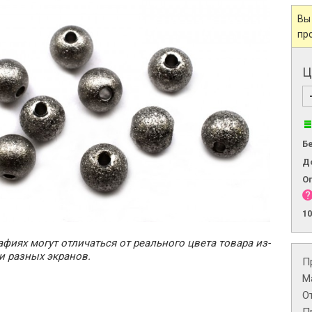
Вы
пр
Ц
Б
Д
О
1
фиях могут отличаться от реального цвета товара из-
и разных экранов.
П
М
О