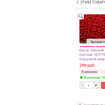
С ЭТИМ ТОВА
Быстрый п
Бисер чешский
круглый 10/0 9
бордовый непр
сорт, 50г
296 руб.
В желания
В наличии 10
-
+