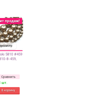
ит продаж!
просмотр
ski 5810 #459
810-8-459,
Сравнить
1 шт.