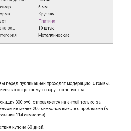
роизводство
Китай
азмер
6 мм
орма
Круглая
вет
Платина
на за...
10 штук
атегория
Металлические
ывы перед публикацией проходят модерацию. Отзывы,
иеся к конкретному товару, отклоняются.
 скидку 300 руб. отправляется на e-mail только за
емом не менее 200 символов вместе с пробелами (в
ожении 114 символов).
ствия купона 60 дней.