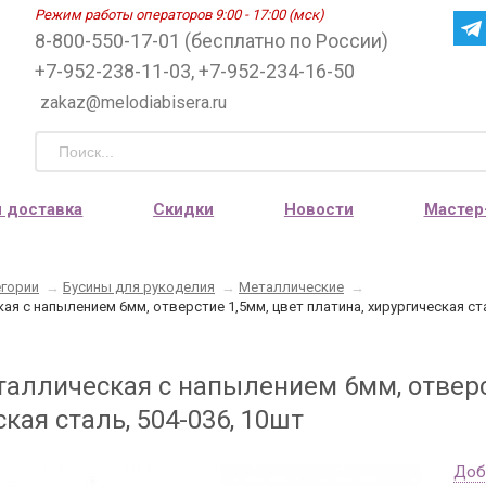
Режим работы операторов 9:00 - 17:00 (мск)
8-800-550-17-01 (бесплатно по России)
+7-952-238-11-03, +7-952-234-16-50
zakaz@melodiabisera.ru
и доставка
Скидки
Новости
Мастер
егории
→
Бусины для рукоделия
→
Металлические
→
ая с напылением 6мм, отверстие 1,5мм, цвет платина, хирургическая ста
таллическая с напылением 6мм, отверс
кая сталь, 504-036, 10шт
Доб