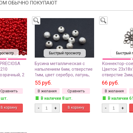
РОМ ОБЫЧНО ПОКУПАЮТ
росмотр
Быстрый просмотр
Быстрый 
 PRECIOSA
Бусина металлическая с
Коннектор-сое
3210
напылением 6мм, отверстие
Цветок 23х18х
озрачный, 2
1мм, цвет серебро, латунь,
отверстие 2мм,
504-001, 10шт
античное сере
55 руб.
66 руб.
металлов, 14-0
Сравнить
В желания
Сравнить
В желания
 шт.
В наличии 8 шт.
В наличии 6
-
+
-
+