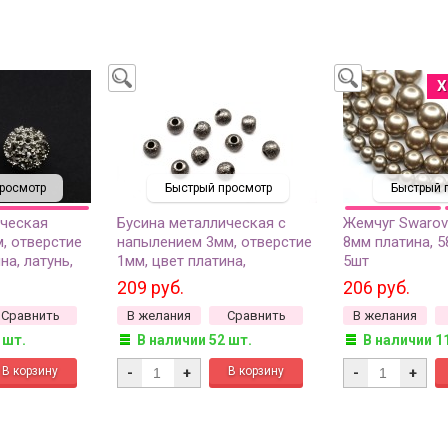
Х
росмотр
Быстрый просмотр
Быстрый 
ическая
Бусина металлическая с
Жемчуг Swarov
, отверстие
напылением 3мм, отверстие
8мм платина, 5
на, латунь,
1мм, цвет платина,
5шт
хирургическая сталь, 504-
209 руб.
206 руб.
038, 10шт
Сравнить
В желания
Сравнить
В желания
 шт.
В наличии 52 шт.
В наличии 1
-
+
-
+