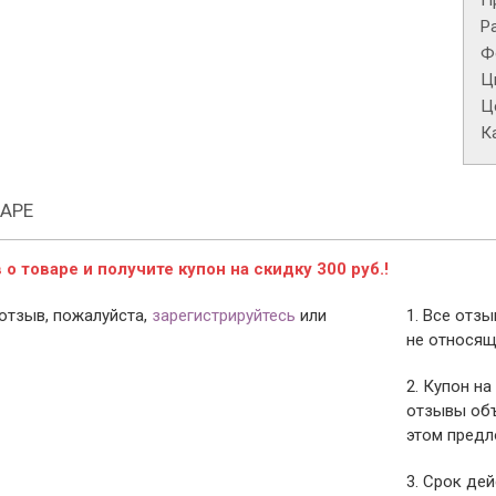
П
Р
Ф
Ц
Це
К
АРЕ
о товаре и получите купон на скидку 300 руб.!
отзыв, пожалуйста,
зарегистрируйтесь
или
1. Все отз
не относящ
2. Купон на
отзывы объ
этом предл
3. Срок дей