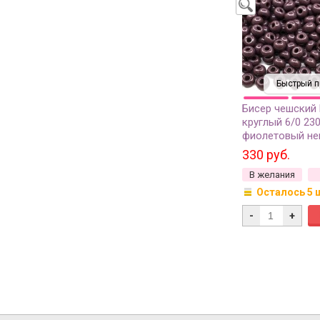
Быстрый п
Бисер чешский
круглый 6/0 23
фиолетовый не
50г
330 руб.
В желания
Осталось 5 
-
+