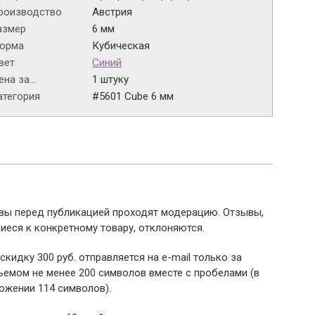
роизводство
Австрия
азмер
6 мм
орма
Кубическая
вет
Синий
на за...
1 штуку
атегория
#5601 Cube 6 мм
ывы перед публикацией проходят модерацию. Отзывы,
иеся к конкретному товару, отклоняются.
 скидку 300 руб. отправляется на e-mail только за
емом не менее 200 символов вместе с пробелами (в
ожении 114 символов).