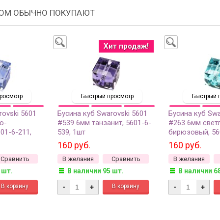
РОМ ОБЫЧНО ПОКУПАЮТ
Хит продаж!
росмотр
Быстрый просмотр
Быстрый 
rovski 5601
Бусина куб Swarovski 5601
Бусина куб Swa
о-
#539 6мм танзанит, 5601-6-
#263 6мм свет
01-6-211,
539, 1шт
бирюзовый, 56
160 руб.
160 руб.
Сравнить
В желания
Сравнить
В желания
 шт.
В наличии 95 шт.
В наличии 6
-
+
-
+