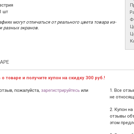
встрия
П
1 шт
Р
Ф
фиях могут отличаться от реального цвета товара из-
Ц
и разных экранов.
Це
К
АРЕ
о товаре и получите купон на скидку 300 руб.!
отзыв, пожалуйста,
зарегистрируйтесь
или
1. Все отз
не относящ
2. Купон на
отзывы объ
этом предл