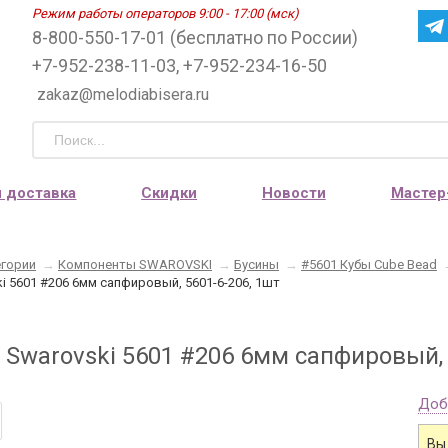
Режим работы операторов 9:00 - 17:00 (мск)
8-800-550-17-01 (бесплатно по России)
+7-952-238-11-03, +7-952-234-16-50
zakaz@melodiabisera.ru
и доставка
Скидки
Новости
Мастер
егории
→
Компоненты SWAROVSKI
→
Бусины
→
#5601 Кубы Cube Bead
ki 5601 #206 6мм сапфировый, 5601-6-206, 1шт
 Swarovski 5601 #206 6мм сапфировый, 
Доб
Вы