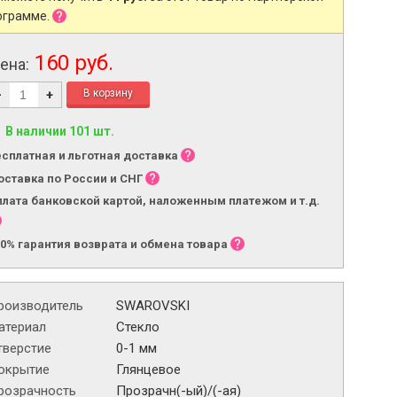
ограмме.
160 руб.
ена:
-
+
В наличии 101 шт.
есплатная и льготная доставка
оставка по России и СНГ
плата банковской картой, наложенным платежом и т.д.
00% гарантия возврата и обмена товара
роизводитель
SWAROVSKI
атериал
Стекло
тверстие
0-1 мм
окрытие
Глянцевое
розрачность
Прозрачн(-ый)/(-ая)