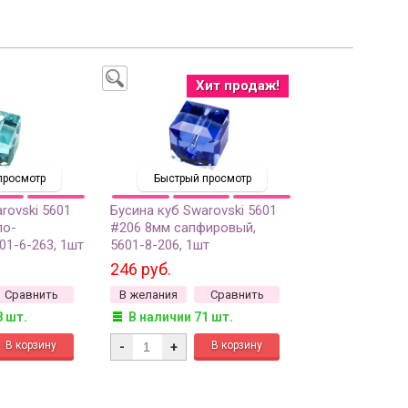
Хит продаж!
просмотр
Быстрый просмотр
rovski 5601
Бусина куб Swarovski 5601
ло-
#206 8мм сапфировый,
01-6-263, 1шт
5601-8-206, 1шт
246 руб.
Сравнить
В желания
Сравнить
8 шт.
В наличии 71 шт.
-
+