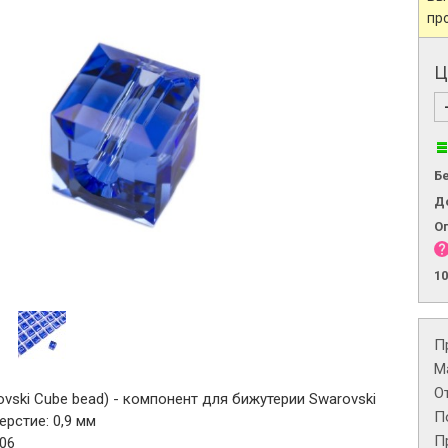
пр
Ц
Б
Д
О
1
П
М
О
ovski Cube bead) - компонент для бижутерии Swarovski
П
ерстие: 0,9 мм
П
206