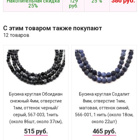
386 руб.
Накопительная скидка
129
25 %
25%
руб.
С этим товаром также покупают
12 товаров
Бусина круглая Обсидиан
Бусина круглая Содалит
снежный 4мм, отверстие
8мм, отверстие 1мм,
1мм, оттенок черный/
матовая, оттенок синий,
серый, 567-003, 1нить
566-001, 1 нить (около 18см,
(около 86шт, около 37см),
около 22шт)
515 руб.
465 руб.