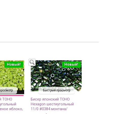
Новый!
Новый!
просмотр
Быстрый просмотр
й TOHO
Бисер японский TOHO
угольный
Hexagon шестиугольный
еное яблоко,
11/0 #0384 монтана/
озрачный, 5
зеленый радужный,