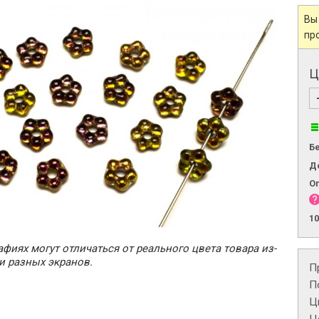
Вы
пр
Ц
Б
Д
О
1
фиях могут отличаться от реального цвета товара из-
и разных экранов.
П
П
Ц