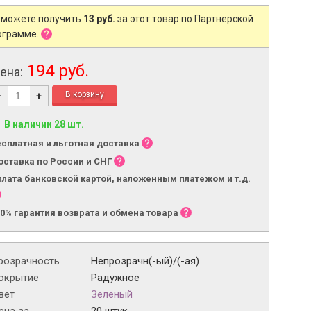
 можете получить
13 руб.
за этот товар по Партнерской
ограмме.
194 руб.
ена:
-
+
В наличии 28 шт.
есплатная и льготная доставка
оставка по России и СНГ
плата банковской картой, наложенным платежом и т.д.
00% гарантия возврата и обмена товара
розрачность
Непрозрачн(-ый)/(-ая)
окрытие
Радужное
вет
Зеленый