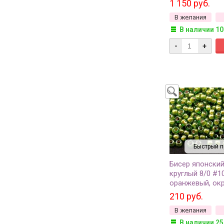
1 150 руб.
грамм
В желания
В наличии 10
-
+
Быстрый п
Бисер японски
круглый 8/0 #1
оранжевый, ок
изнутри, 10 гра
210 руб.
В желания
В наличии 25