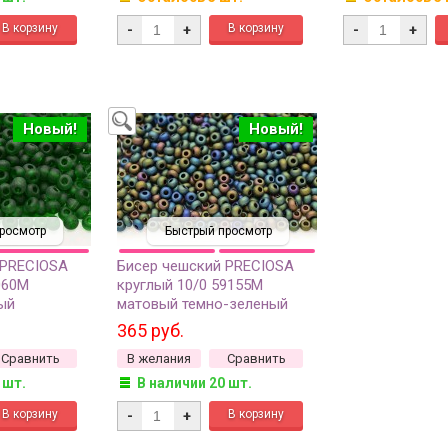
-
+
-
+
Новый!
Новый!
росмотр
Быстрый просмотр
 PRECIOSA
Бисер чешский PRECIOSA
060М
круглый 10/0 59155М
ый
матовый темно-зеленый
г
непрозрачный ирис, 1 сорт,
365 руб.
50г
Сравнить
В желания
Сравнить
 шт.
В наличии 20 шт.
-
+