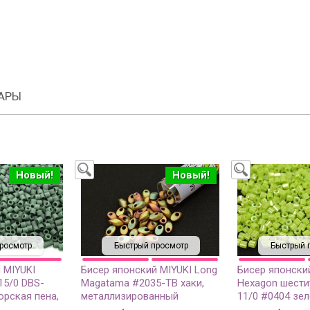
АРЫ
Новый!
Новый!
росмотр
Быстрый просмотр
Быстрый 
 MIYUKI
Бисер японский MIYUKI Long
Бисер японски
15/0 DBS-
Magatama #2035-TB хаки,
Hexagon шести
орская пена,
металлизированный
11/0 #0404 зел
матовый, 5
матовый ирис, 1 туба (около
радужный непр