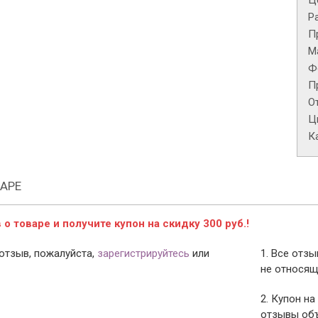
Це
Р
П
М
Ф
П
О
Ц
К
АРЕ
о товаре и получите купон на скидку 300 руб.!
отзыв, пожалуйста,
зарегистрируйтесь
или
1. Все отз
не относящ
2. Купон на
отзывы объ