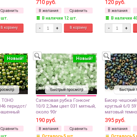
710 руб.
120 руб.
8 грамм)
грамм
Сравнить
В желания
Сравнить
В желания
 шт.
В наличии 12 шт.
В наличии 4
-
+
-
+
Новый!
Новый!
росмотр
Быстрый просмотр
Быстрый 
й TOHO
Сатиновая рубка Гонконг
Бисер чешский
046 перидот/
10/0 2,3мм цвет 031 мятный,
круглый 6/0 5
рашенный
около 90г
матовый темн
мм
непрозрачный и
190 руб.
395 руб.
Сравнить
В желания
Сравнить
В желания
 шт.
Осталось 5 шт.
Осталось 5 