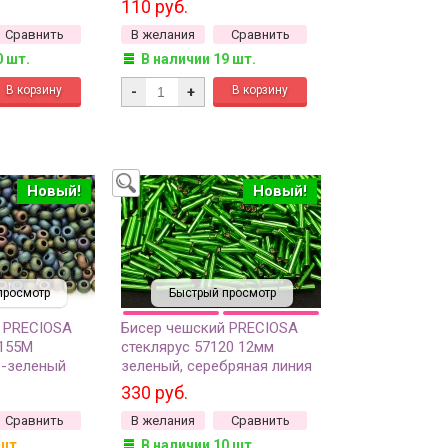
110 руб.
окрашенный изнутри, 5
Сравнить
В желания
Сравнить
грамм
0 шт.
В наличии 19 шт.
-
+
Новый!
Новый!
просмотр
Быстрый просмотр
 PRECIOSA
Бисер чешский PRECIOSA
9155М
стеклярус 57120 12мм
о-зеленый
зеленый, серебряная линия
рис, 50г
внутри, 50г
330 руб.
Сравнить
В желания
Сравнить
шт.
В наличии 10 шт.