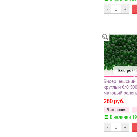
-
+
Быстрый п
Бисер чешский
круглый 6/0 50
матовый зелен
прозрачный, 50
280 руб.
В желания
В наличии 19
-
+