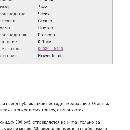
на за...
20 штук
азмер
5 мм
роизводство
Чехия
атериал
Стекло
орма
Цветок
роизводитель
Preciosa
тверстие
0-1 мм
вет завода
00030-95400
атегория
Flower beads
ывы перед публикацией проходят модерацию. Отзывы,
иеся к конкретному товару, отклоняются.
 скидку 300 руб. отправляется на e-mail только за
емом не менее 200 символов вместе с пробелами (в