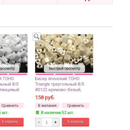
просмотр
Быстрый просмотр
й TOHO
Бисер японский TOHO
ольный 8/0
Triangle треугольный 8/0
глянцевый
#0122 кремово-белый,
 5 грамм
глянцевый непрозрачный, 5
158 руб.
грамм
Сравнить
В желания
Сравнить
5 шт.
В наличии 52 шт.
-
+