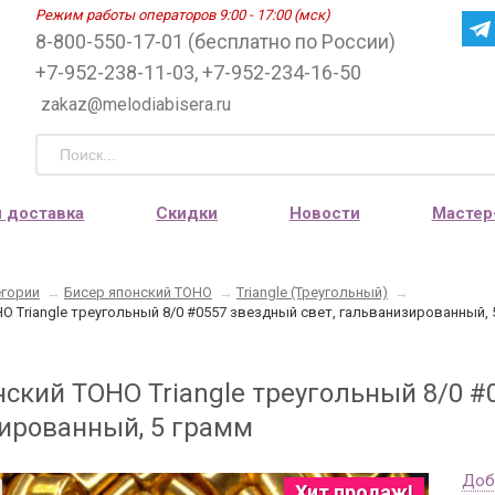
Режим работы операторов 9:00 - 17:00 (мск)
8-800-550-17-01 (бесплатно по России)
+7-952-238-11-03, +7-952-234-16-50
zakaz@melodiabisera.ru
и доставка
Скидки
Новости
Мастер
егории
→
Бисер японский TOHO
→
Triangle (Треугольный)
→
O Triangle треугольный 8/0 #0557 звездный свет, гальванизированный, 
нский TOHO Triangle треугольный 8/0 #
ированный, 5 грамм
Доб
Хит продаж!