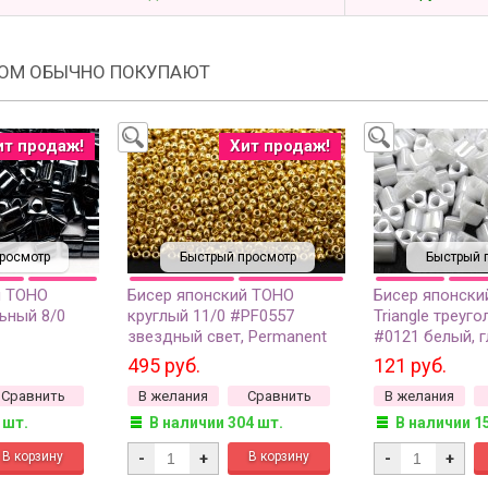
РОМ ОБЫЧНО ПОКУПАЮТ
ит продаж!
Хит продаж!
росмотр
Быстрый просмотр
Быстрый 
й TOHO
Бисер японский TOHO
Бисер японски
льный 8/0
круглый 11/0 #PF0557
Triangle треуг
звездный свет, Permanent
#0121 белый, 
нный, 5
Finish гальванизированный,
непрозрачный,
495 руб.
121 руб.
10 грамм
Сравнить
В желания
Сравнить
В желания
 шт.
В наличии 304 шт.
В наличии 1
-
+
-
+