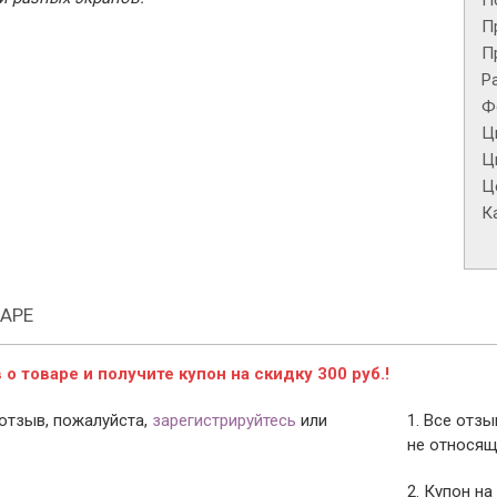
П
П
П
Р
Ф
Ц
Ц
Це
К
АРЕ
о товаре и получите купон на скидку 300 руб.!
отзыв, пожалуйста,
зарегистрируйтесь
или
1. Все отз
не относящ
2. Купон на