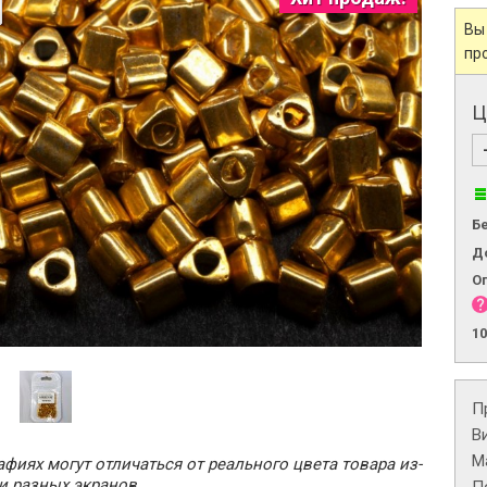
Вы
пр
Ц
Б
Д
О
1
П
В
М
фиях могут отличаться от реального цвета товара из-
и разных экранов.