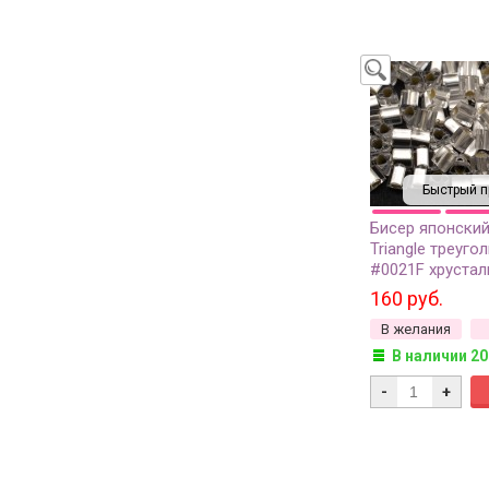
Быстрый п
Бисер японски
Triangle треуго
#0021F хрустал
серебряная лин
160 руб.
грамм
В желания
В наличии 20
-
+