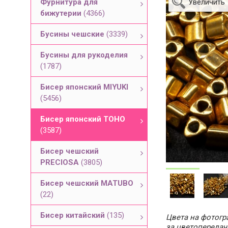
Фурнитура для
Увеличить
бижутерии
(4366)
Бусины чешские
(3339)
Бусины для рукоделия
(1787)
Бисер японский MIYUKI
(5456)
Бисер японский TOHO
(3587)
Бисер чешский
PRECIOSA
(3805)
Бисер чешский MATUBO
(22)
Бисер китайский
(135)
Цвета на фотогра
за цветопередач