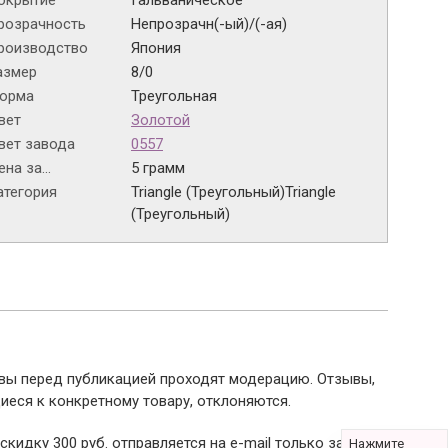
окрытие
Гальваническое
розрачность
Непрозрачн(-ый)/(-ая)
роизводство
Япония
азмер
8/0
орма
Треугольная
вет
Золотой
вет завода
0557
на за...
5 грамм
атегория
Triangle (Треугольный)
Triangle
(Треугольный)
ывы перед публикацией проходят модерацию. Отзывы,
иеся к конкретному товару, отклоняются.
 скидку 300 руб. отправляется на e-mail только за
Нажмите