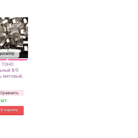
росмотр
й TOHO
льный 8/0
ь матовый,
ия внутри, 5
Сравнить
 шт.