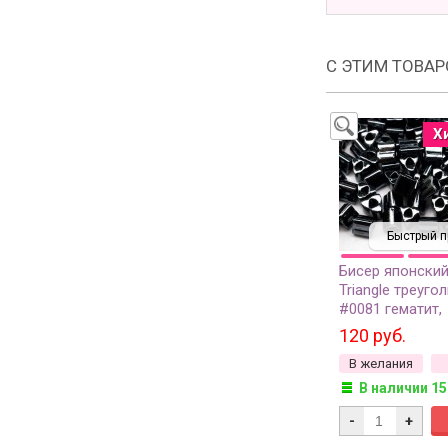
С ЭТИМ ТОВА
Х
Быстрый п
Бисер японски
Triangle треуго
#0081 гематит,
металлизирова
120 руб.
грамм
В желания
В наличии 15
-
+