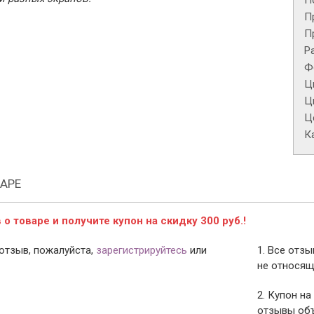
П
П
П
Р
Ф
Ц
Ц
Це
К
АРЕ
о товаре и получите купон на скидку 300 руб.!
отзыв, пожалуйста,
зарегистрируйтесь
или
1. Все отз
не относящ
2. Купон на
отзывы объ