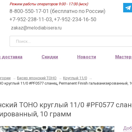
Режим работы операторов 9:00 - 17:00 (мск)
8-800-550-17-01 (бесплатно по России)
+7-952-238-11-03, +7-952-234-16-50
zakaz@melodiabisera.ru
и доставка
Скидки
Новости
Мастер
егории
→
Бисер японский TOHO
→
Круглый 11/0
→
O круглый 11/0 #PF0577 сланец, Permanent Finish гальванизированный, 
нский TOHO круглый 11/0 #PF0577 слане
ированный, 10 грамм
Доб