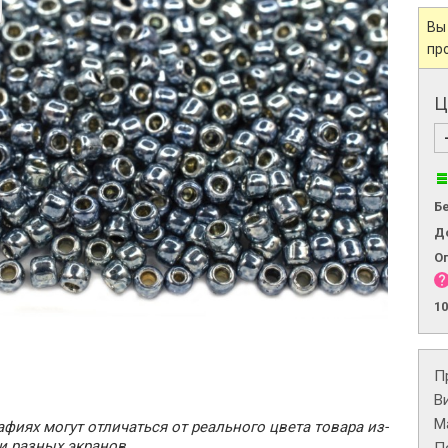
Вы
пр
Ц
Б
Д
О
1
П
В
М
фиях могут отличаться от реального цвета товара из-
и разных экранов.