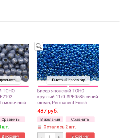
просмотр
Быстрый просмотр
й TOHO
Бисер японский TOHO
PF2102
круглый 11/0 #PF0585 синий
ish молочный
океан, Permanent Finish
бряная линия
гальванизированный, 10
487 руб.
мм
грамм
Сравнить
В желания
Сравнить
4 шт.
Осталось 2 шт.
-
+