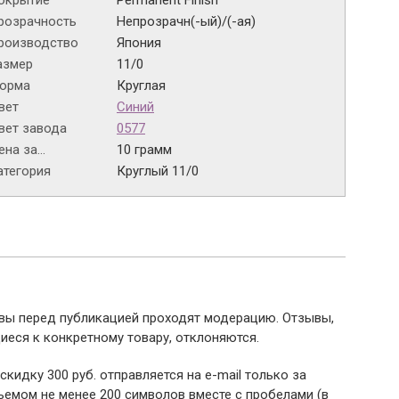
окрытие
Permanent Finish
розрачность
Непрозрачн(-ый)/(-ая)
роизводство
Япония
азмер
11/0
орма
Круглая
вет
Синий
вет завода
0577
на за...
10 грамм
атегория
Круглый 11/0
ывы перед публикацией проходят модерацию. Отзывы,
иеся к конкретному товару, отклоняются.
 скидку 300 руб. отправляется на e-mail только за
емом не менее 200 символов вместе с пробелами (в