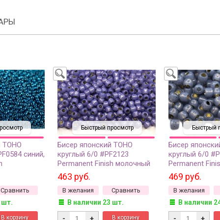
АРЫ
росмотр
Быстрый просмотр
Быстрый 
й TOHO
Бисер японский TOHO
Бисер японски
PF0584 синий,
круглый 6/0 #PF2123
круглый 6/0 #
h
Permanent Finish молочный
Permanent Fin
нный, 10
сапфир, серебряная линия
монтана, сере
463 руб.
469 руб.
внутри, 10 грамм
внутри, 10 гра
Сравнить
В желания
Сравнить
В желания
 шт.
В наличии 23 шт.
В наличии 2
-
+
-
+