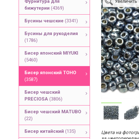
Фурнитура для
Увеличить
бижутерии
(4369)
Бусины чешские
(3341)
Бусины для рукоделия
(1786)
Бисер японский MIYUKI
(5460)
Бисер японский TOHO
(3587)
Бисер чешский
PRECIOSA
(3806)
Бисер чешский MATUBO
(22)
Бисер китайский
(135)
Цвета на фотогра
за цветопередач