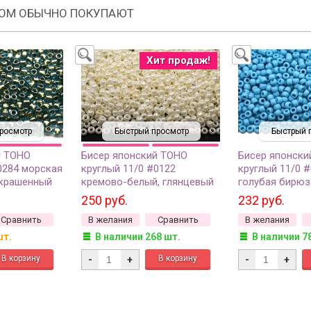
РОМ ОБЫЧНО ПОКУПАЮТ
Хит продаж!
росмотр
Быстрый просмотр
Быстрый 
й TOHO
Бисер японский TOHO
Бисер японски
0284 морская
круглый 11/0 #0122
круглый 11/0 
окрашенный
кремово-белый, глянцевый
голубая бирюз
мм
непрозрачный, 10 грамм
непрозрачный,
250 руб.
232 руб.
Сравнить
В желания
Сравнить
В желания
шт.
В наличии 268 шт.
В наличии 7
-
+
-
+