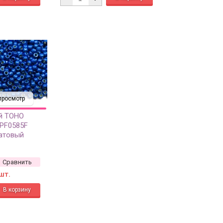
просмотр
й TOHO
#PF0585F
матовый
sh
анный, 10
Сравнить
шт.