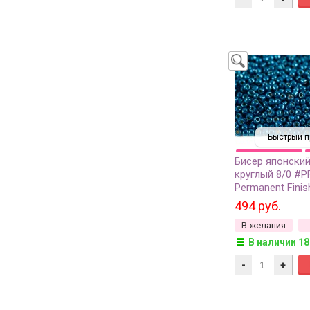
Быстрый п
Бисер японски
круглый 8/0 #P
Permanent Finis
гальванизирова
494 руб.
грамм
В желания
В наличии 18
-
+