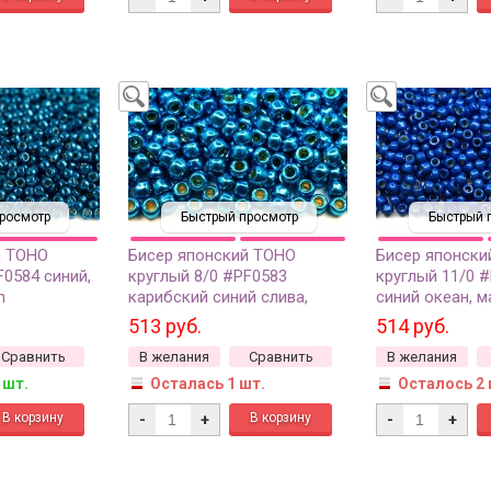
росмотр
Быстрый просмотр
Быстрый 
й TOHO
Бисер японский TOHO
Бисер японски
F0584 синий,
круглый 8/0 #PF0583
круглый 11/0 
h
карибский синий слива,
синий океан, 
нный, 10
Permanent Finish
Permanent Fini
513 руб.
514 руб.
гальванизированный, 10
гальванизиров
Сравнить
В желания
Сравнить
В желания
грамм
грамм
 шт.
Осталась 1 шт.
Осталось 2 
-
+
-
+