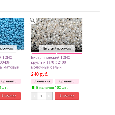
просмотр
Быстрый просмотр
й TOHO
Бисер японский TOHO
#0043F
круглый 11/0 #2100
а, матовый
молочный белый,
 10 грамм
серебряная линия внутри, 10
240 руб.
грамм
Сравнить
В желания
Сравнить
8 шт.
В наличии 102 шт.
-
+