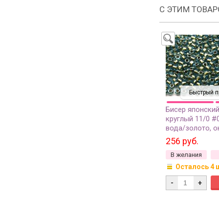
С ЭТИМ ТОВА
Быстрый п
Бисер японски
круглый 11/0 #
вода/золото, 
изнутри, 10 гра
256 руб.
В желания
Осталось 4 
-
+