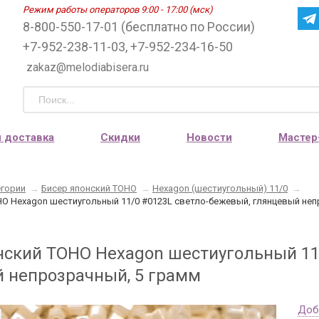
Режим работы операторов 9:00 - 17:00 (мск)
8-800-550-17-01 (бесплатно по России)
+7-952-238-11-03, +7-952-234-16-50
zakaz@melodiabisera.ru
и доставка
Скидки
Новости
Мастер
егории
→
Бисер японский TOHO
→
Hexagon (шестиугольный) 11/0
→
HO Hexagon шестиугольный 11/0 #0123L светло-бежевый, глянцевый неп
нский TOHO Hexagon шестиугольный 11
 непрозрачный, 5 грамм
Доб