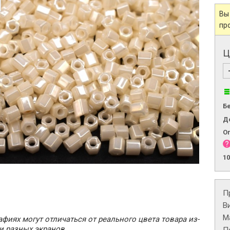
Вы
пр
Ц
Б
Д
О
1
П
В
М
фиях могут отличаться от реального цвета товара из-
и разных экранов.