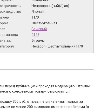
окрытие
Глянцевое
розрачность
Непрозрачн(-ый)/(-ая)
роизводство
Япония
азмер
11/0
орма
Шестиугольная
вет
Бежевый
вет завода
0123
на за...
5 грамм
атегория
Hexagon (шестиугольный) 11/0
ывы перед публикацией проходят модерацию. Отзывы,
иеся к конкретному товару, отклоняются.
 скидку 300 руб. отправляется на e-mail только за
емом не менее 200 символов вместе с пробелами (в