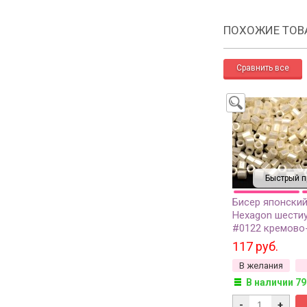
ПОХОЖИЕ ТОВ
Быстрый п
Бисер японски
Hexagon шести
#0122 кремово
глянцевый непр
117 руб.
грамм
В желания
В наличии 79
-
+