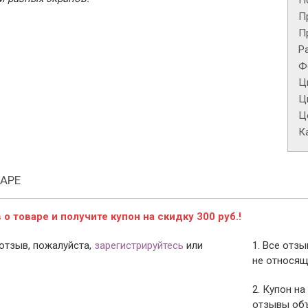
П
П
П
Р
Ф
Ц
Ц
Це
К
АРЕ
о товаре и получите купон на скидку 300 руб.!
отзыв, пожалуйста,
зарегистрируйтесь
или
1. Все отз
не относящ
2. Купон на
отзывы объ