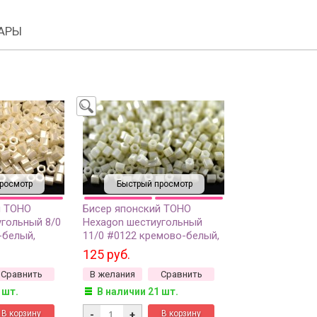
АРЫ
росмотр
Быстрый просмотр
й TOHO
Бисер японский TOHO
угольный 8/0
Hexagon шестиугольный
-белый,
11/0 #0122 кремово-белый,
озрачный, 5
глянцевый непрозрачный, 5
125 руб.
грамм
Сравнить
В желания
Сравнить
 шт.
В наличии 21 шт.
-
+