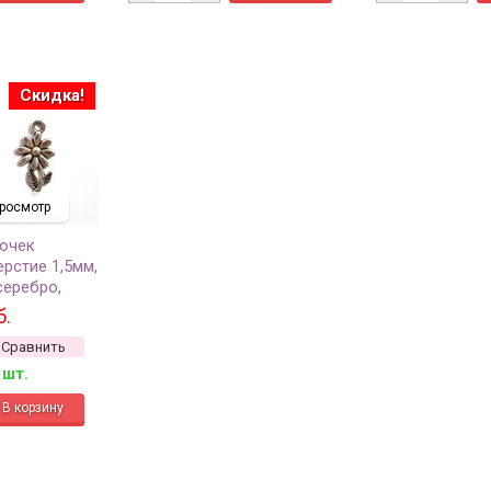
Скидка!
росмотр
очек
ерстие 1,5мм,
серебро,
 22-135, 2шт
б.
Сравнить
 шт.