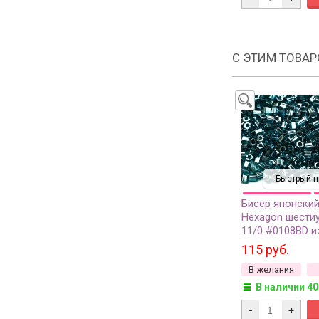
С ЭТИМ ТОВА
Быстрый п
Бисер японски
Hexagon шести
11/0 #0108BD и
глянцевый проз
115 руб.
грамм
В желания
В наличии 40
-
+