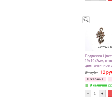
Быстрый п
Подвеска Цвет
19х10х2мм, отв
цвет античное 
сплав металлов,
12 ру
24 руб.
В желания
В наличии 22
-
+