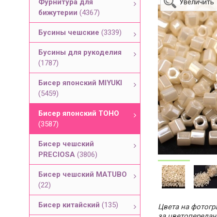
Фурнитура для
Увеличить
бижутерии
(4367)
Бусины чешские
(3339)
Бусины для рукоделия
(1787)
Бисер японский MIYUKI
(5459)
Бисер японский TOHO
(3587)
Бисер чешский
PRECIOSA
(3806)
Бисер чешский MATUBO
(22)
Бисер китайский
(135)
Цвета на фотогра
за цветопередач