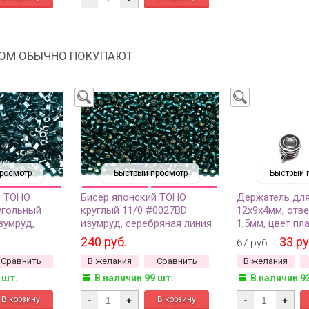
РОМ ОБЫЧНО ПОКУПАЮТ
росмотр
Быстрый просмотр
Быстрый 
й TOHO
Бисер японский TOHO
Держатель для
угольный
круглый 11/0 #0027BD
12х9х4мм, отве
зумруд,
изумруд, серебряная линия
1,5мм, цвет пл
рачный, 5
внутри, 10 грамм
металлов, 03-0
240 руб.
33 ру
67 руб.
Сравнить
В желания
Сравнить
В желания
 шт.
В наличии 99 шт.
В наличии 9
-
+
-
+