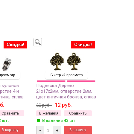
Скидка!
Скидка!
просмотр
Быстрый просмотр
 кулонов
Подвеска Дерево
рстие 4 и
21х17х2мм, отверстие 2мм,
атина, сплав
цвет античная бронза, сплав
22, 2шт
металлов, 22-131, 2шт
б.
12 руб.
30 руб.
Сравнить
В желания
Сравнить
2 шт.
В наличии 43 шт.
-
+