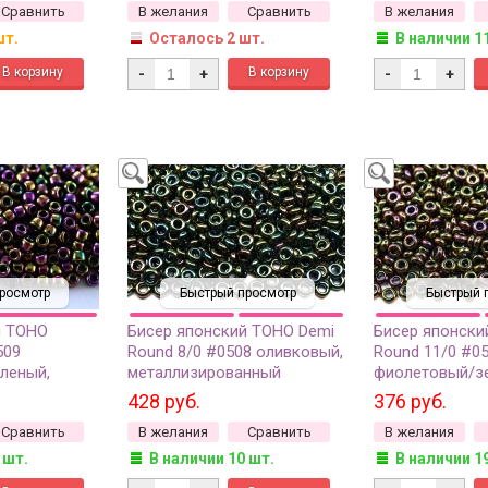
Сравнить
В желания
Сравнить
В желания
шт.
Осталось 2 шт.
В наличии 1
-
+
-
+
росмотр
Быстрый просмотр
Быстрый 
й TOHO
Бисер японский TOHO Demi
Бисер японски
509
Round 8/0 #0508 оливковый,
Round 11/0 #0
леный,
металлизированный
фиолетовый/з
нный
золотом ирис, 5 грамм
металлизиров
428 руб.
376 руб.
10 грамм
золотом ирис, 
Сравнить
В желания
Сравнить
В желания
 шт.
В наличии 10 шт.
В наличии 1