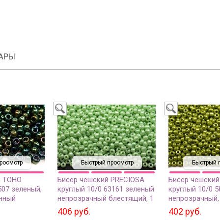
АРЫ
росмотр
Быстрый просмотр
Быстрый 
й TOHO
Бисер чешский PRECIOSA
Бисер чешский
507 зеленый,
круглый 10/0 63161 зеленый
круглый 10/0 
нный
непрозрачный блестящий, 1
непрозрачный, 
10 грамм
сорт, 50г
406 руб.
402 руб.