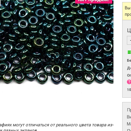
Вы
пр
Ц
Б
Д
О
1
П
В
М
фиях могут отличаться от реального цвета товара из-
и разных экранов.