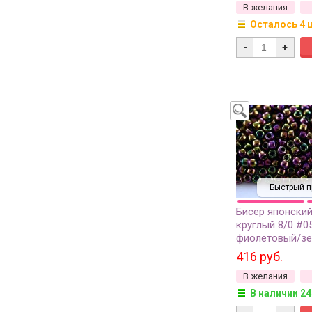
В желания
Осталось 4 
-
+
Быстрый п
Бисер японски
круглый 8/0 #0
фиолетовый/зе
металлизирова
416 руб.
золотом ирис, 
В желания
В наличии 24