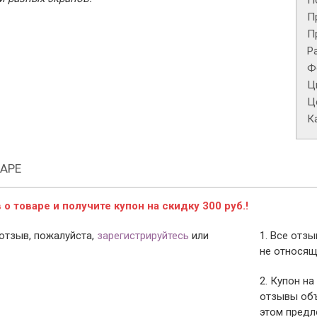
П
П
П
Р
Ф
Ц
Це
К
АРЕ
о товаре и получите купон на скидку 300 руб.!
отзыв, пожалуйста,
зарегистрируйтесь
или
1. Все отз
не относящ
2. Купон на
отзывы объ
этом предл