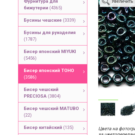
Фурнитура для
Увеличить
бижутерии
(4365)
Бусины чешские
(3339)
Бусины для рукоделия
(1787)
Бисер японский MIYUKI
(5456)
Бисер японский TOHO
(3586)
Бисер чешский
PRECIOSA
(3804)
Бисер чешский MATUBO
(22)
Бисер китайский
(135)
Цвета на фотогра
за цветопередач