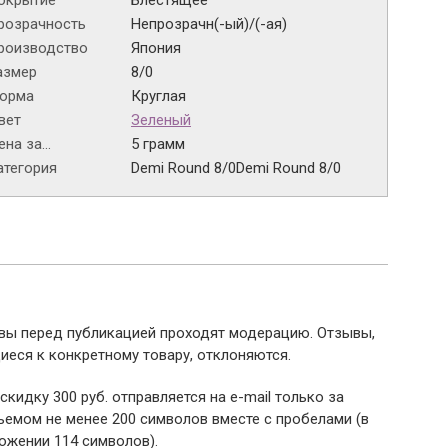
окрытие
Блестящее
розрачность
Непрозрачн(-ый)/(-ая)
роизводство
Япония
азмер
8/0
орма
Круглая
вет
Зеленый
на за...
5 грамм
атегория
Demi Round 8/0
Demi Round 8/0
ывы перед публикацией проходят модерацию. Отзывы,
иеся к конкретному товару, отклоняются.
 скидку 300 руб. отправляется на e-mail только за
емом не менее 200 символов вместе с пробелами (в
ожении 114 символов).