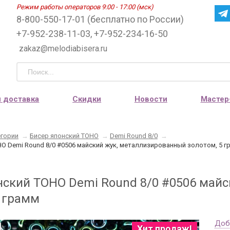
Режим работы операторов 9:00 - 17:00 (мск)
8-800-550-17-01 (бесплатно по России)
+7-952-238-11-03, +7-952-234-16-50
zakaz@melodiabisera.ru
и доставка
Скидки
Новости
Мастер
егории
→
Бисер японский TOHO
→
Demi Round 8/0
→
O Demi Round 8/0 #0506 майский жук, металлизированный золотом, 5 г
нский TOHO Demi Round 8/0 #0506 май
5 грамм
Доб
Хит продаж!