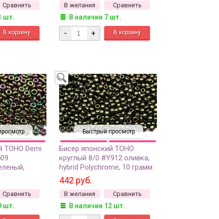
Сравнить
В желания
Сравнить
1 шт.
В наличии 7 шт.
-
+
просмотр
Быстрый просмотр
й TOHO Demi
Бисер японский TOHO
509
круглый 8/0 #Y912 оливка,
еленый,
hybrid Polychrome, 10 грамм
анный
442 руб.
5 грамм
Сравнить
В желания
Сравнить
9 шт.
В наличии 12 шт.