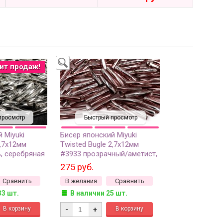
ит продаж!
просмотр
Быстрый просмотр
 Miyuki
Бисер японский Miyuki
2,7х12мм
Twisted Bugle 2,7х12мм
, серебряная
#3933 прозрачный/аметист,
10 грамм
серебряная линия внутри, 10
275 руб.
грамм
Сравнить
В желания
Сравнить
33 шт.
В наличии 25 шт.
-
+