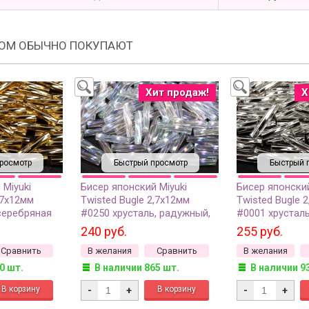
РОМ ОБЫЧНО ПОКУПАЮТ
Хит продаж!
Х
росмотр
Быстрый просмотр
Быстрый 
 Miyuki
Бисер японский Miyuki
Бисер японский
,7х12мм
Twisted Bugle 2,7х12мм
Twisted Bugle 
серебряная
#0250 хрусталь, радужный,
#0001 хрусталь
0 грамм
10 грамм
линия внутри, 
240 руб.
255 руб.
Сравнить
В желания
Сравнить
В желания
0 шт.
В наличии 865 шт.
В наличии 9
-
+
-
+