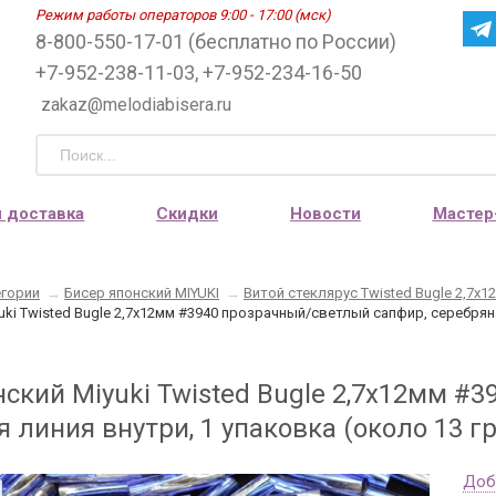
Режим работы операторов 9:00 - 17:00 (мск)
8-800-550-17-01 (бесплатно по России)
+7-952-238-11-03, +7-952-234-16-50
zakaz@melodiabisera.ru
и доставка
Скидки
Новости
Мастер
егории
→
Бисер японский MIYUKI
→
Витой стеклярус Twisted Bugle 2,7х1
uki Twisted Bugle 2,7х12мм #3940 прозрачный/светлый сапфир, серебряна
нский Miyuki Twisted Bugle 2,7х12мм #
 линия внутри, 1 упаковка (около 13 г
Доб