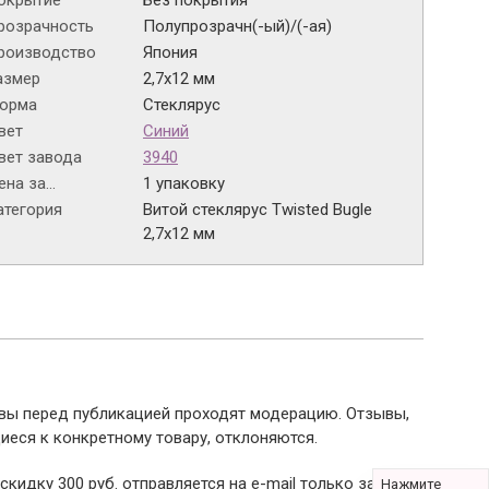
окрытие
Без покрытия
розрачность
Полупрозрачн(-ый)/(-ая)
роизводство
Япония
азмер
2,7х12 мм
орма
Стеклярус
вет
Синий
вет завода
3940
на за...
1 упаковку
атегория
Витой стеклярус Twisted Bugle
2,7х12 мм
ывы перед публикацией проходят модерацию. Отзывы,
иеся к конкретному товару, отклоняются.
 скидку 300 руб. отправляется на e-mail только за
Нажмите