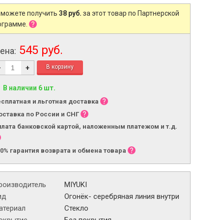
 можете получить
38 руб.
за этот товар по Партнерской
ограмме.
545 руб.
ена:
-
+
В наличии 6 шт.
есплатная и льготная доставка
оставка по России и СНГ
плата банковской картой, наложенным платежом и т.д.
00% гарантия возврата и обмена товара
роизводитель
MIYUKI
ид
Огонёк- серебряная линия внутри
атериал
Стекло