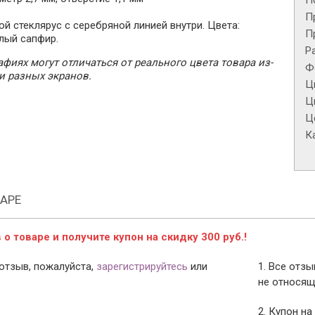
П
П
й стеклярус с серебряной линией внутри. Цвета:
П
лый сапфир.
Р
фиях могут отличаться от реального цвета товара из-
Ф
и разных экранов.
Ц
Ц
Це
К
АРЕ
о товаре и получите купон на скидку 300 руб.!
отзыв, пожалуйста,
зарегистрируйтесь
или
1. Все отз
не относящ
2. Купон на