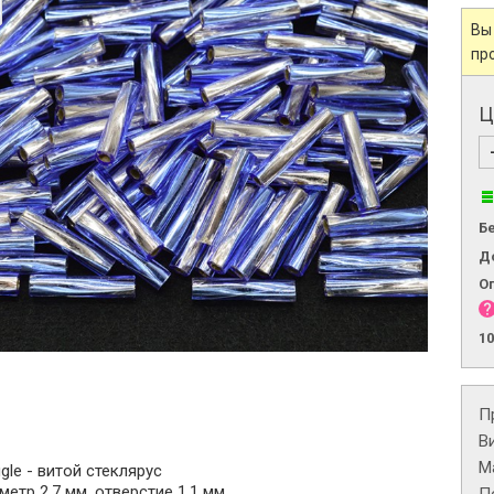
Вы
пр
Ц
Б
Д
О
1
П
В
М
gle - витой стеклярус
метр 2,7 мм, отверстие 1,1 мм