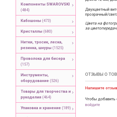
Компоненты SWAROVSKI
Двухцветный вито
(484)
прозрачный/свет
Кабошоны
(473)
Цвета на фотогра
за цветопередач
Кристаллы
(680)
Нитки, тросик, леска,
резинка, шнуры
(1525)
Проволока для бисера
(157)
ОТЗЫВЫ О ТОВ
Инструменты,
оборудование
(526)
Напишите отзыв 
Товары для творчества и
рукоделия
(464)
Чтобы добавить 
войдите
Упаковка и хранение
(189)