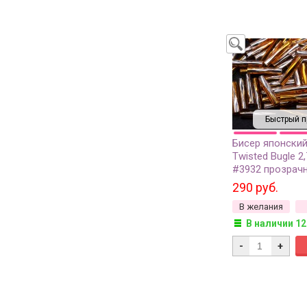
Быстрый п
Бисер японский
Twisted Bugle 2
#3932 прозрачн
серебряная лин
290 руб.
грамм
В желания
В наличии 12
-
+