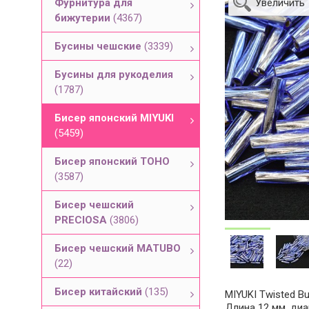
Фурнитура для
Увеличить
бижутерии
(4367)
Бусины чешские
(3339)
Бусины для рукоделия
(1787)
Бисер японский MIYUKI
(5459)
Бисер японский TOHO
(3587)
Бисер чешский
PRECIOSA
(3806)
Бисер чешский MATUBO
(22)
Бисер китайский
(135)
MIYUKI Twisted Bu
Длина 12 мм, диа