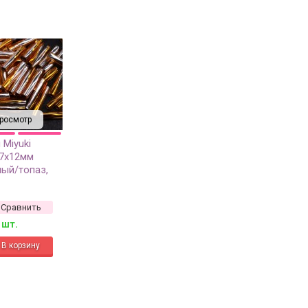
росмотр
 Miyuki
,7х12мм
ый/топаз,
ия внутри, 10
Сравнить
 шт.