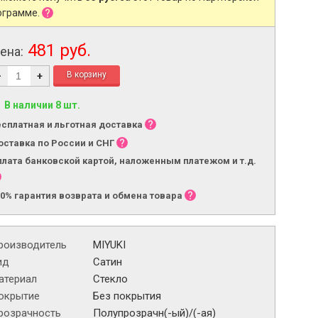
ограмме.
481 руб.
ена:
-
+
В наличии 8 шт.
есплатная и льготная доставка
оставка по России и СНГ
плата банковской картой, наложенным платежом и т.д.
00% гарантия возврата и обмена товара
роизводитель
MIYUKI
ид
Сатин
атериал
Стекло
окрытие
Без покрытия
розрачность
Полупрозрачн(-ый)/(-ая)