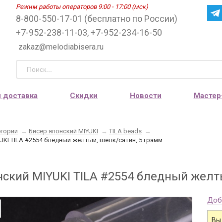
Режим работы операторов 9:00 - 17:00 (мск)
8-800-550-17-01 (бесплатно по России)
+7-952-238-11-03, +7-952-234-16-50
zakaz@melodiabisera.ru
и доставка
Скидки
Новости
Мастер
егории
→
Бисер японский MIYUKI
→
TILA beads
→
UKI TILA #2554 бледный желтый, шелк/сатин, 5 грамм
нский MIYUKI TILA #2554 бледный желт
Доб
Вы