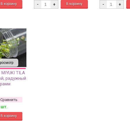
-
+
-
+
росмотр
 MIYUKI TILA
ый, радужный
грамм
Сравнить
 шт.