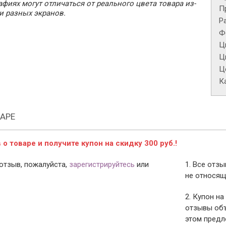
фиях могут отличаться от реального цвета товара из-
П
и разных экранов.
Р
Ф
Ц
Ц
Це
К
АРЕ
о товаре и получите купон на скидку 300 руб.!
отзыв, пожалуйста,
зарегистрируйтесь
или
1. Все отз
не относящ
2. Купон на
отзывы объ
этом предл