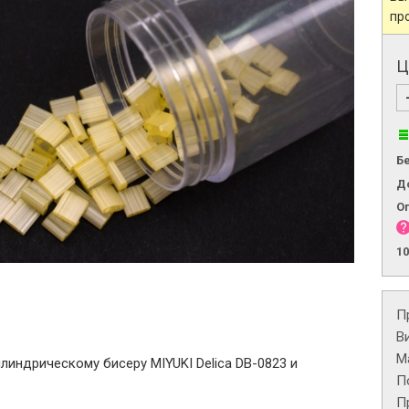
пр
Ц
Б
Д
О
1
П
В
М
линдрическому бисеру MIYUKI Delica DB-0823 и
П
П