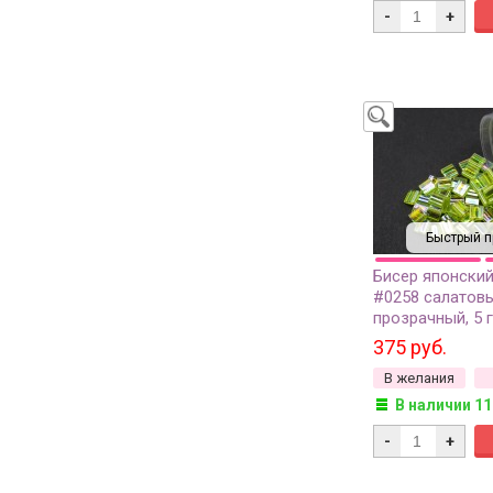
-
+
Быстрый п
Бисер японский
#0258 салатов
прозрачный, 5 
375 руб.
В желания
В наличии 11
-
+