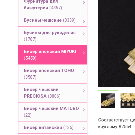
Фурнитура для
бижутерии
(4367)
Бусины чешские
(3339)
Бусины для рукоделия
(1787)
Бисер японский MIYUKI
(5458)
Бисер японский TOHO
(3587)
Бисер чешский
PRECIOSA
(3806)
Бисер чешский MATUBO
(22)
Соответствует ци
круглому #2554
Бисер китайский
(135)