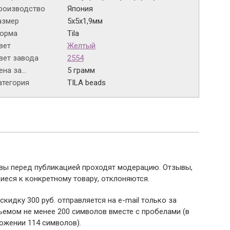
роизводство
Япония
азмер
5х5х1,9мм
орма
Tila
вет
Желтый
вет завода
2554
на за...
5 грамм
атегория
TILA beads
ывы перед публикацией проходят модерацию. Отзывы,
иеся к конкретному товару, отклоняются.
 скидку 300 руб. отправляется на e-mail только за
емом не менее 200 символов вместе с пробелами (в
ожении 114 символов).