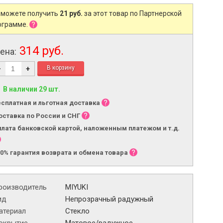
 можете получить
21 руб.
за этот товар по Партнерской
ограмме.
314 руб.
ена:
-
+
В наличии 29 шт.
есплатная и льготная доставка
оставка по России и СНГ
плата банковской картой, наложенным платежом и т.д.
00% гарантия возврата и обмена товара
роизводитель
MIYUKI
ид
Непрозрачный радужный
атериал
Стекло