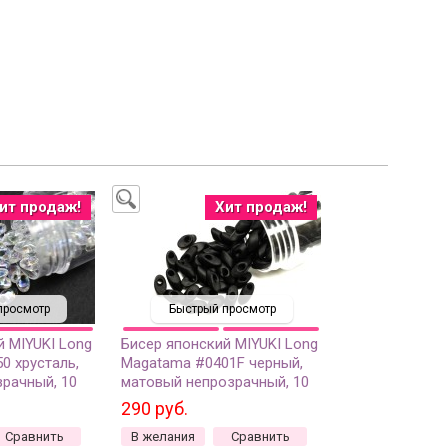
ит продаж!
Хит продаж!
просмотр
Быстрый просмотр
й MIYUKI Long
Бисер японский MIYUKI Long
0 хрусталь,
Magatama #0401F черный,
рачный, 10
матовый непрозрачный, 10
грамм
290 руб.
Сравнить
В желания
Сравнить