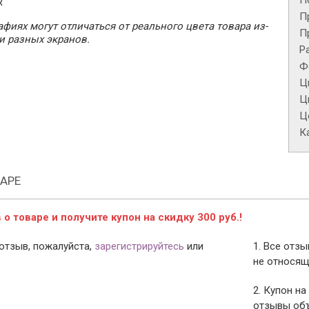
П
R
П
фиях могут отличаться от реального цвета товара из-
П
и разных экранов.
Р
Ф
Ц
Ц
Це
К
АРЕ
о товаре и получите купон на скидку 300 руб.!
отзыв, пожалуйста,
зарегистрируйтесь
или
1. Все отз
не относящ
2. Купон на
отзывы объ