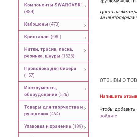
круглому #0401F
Компоненты SWAROVSKI
(484)
Цвета на фотогра
за цветопередач
Кабошоны
(473)
Кристаллы
(680)
Нитки, тросик, леска,
резинка, шнуры
(1525)
Проволока для бисера
(157)
ОТЗЫВЫ О ТОВ
Инструменты,
оборудование
(526)
Напишите отзыв 
Товары для творчества и
Чтобы добавить 
рукоделия
(464)
войдите
Упаковка и хранение
(189)