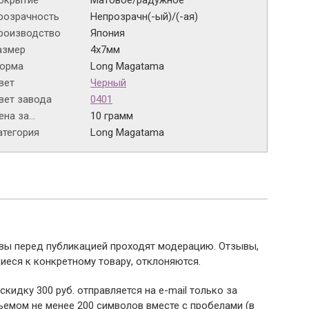
окрытие
Матовое/радужное
розрачность
Непрозрачн(-ый)/(-ая)
роизводство
Япония
азмер
4х7мм
орма
Long Magatama
вет
Черный
вет завода
0401
на за...
10 грамм
атегория
Long Magatama
ывы перед публикацией проходят модерацию. Отзывы,
иеся к конкретному товару, отклоняются.
 скидку 300 руб. отправляется на e-mail только за
емом не менее 200 символов вместе с пробелами (в