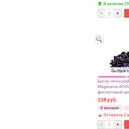
В наличии 29
-
+
Быстрый п
Бисер японский
Magatama #045
фиолетовый ир
металлизирова
338 руб.
грамм
В желания
Осталось 2 
-
+