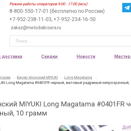
Режим работы операторов 9:00 - 17:00 (мск)
8-800-550-17-01 (бесплатно по России)
+7-952-238-11-03, +7-952-234-16-50
zakaz@melodiabisera.ru
и доставка
Скидки
Новости
Мастер
егории
→
Бисер японский MIYUKI
→
Long Magatama
→
YUKI Long Magatama #0401FR черный, матовый радужный непрозрачный, 
нский MIYUKI Long Magatama #0401FR 
ный, 10 грамм
Доб