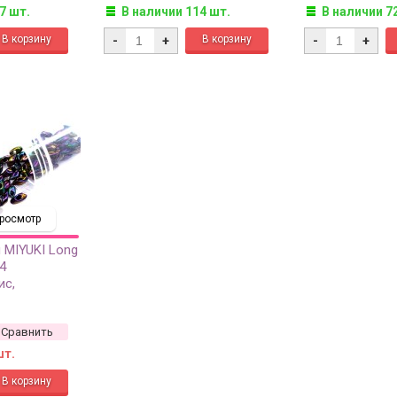
7 шт.
В наличии 114 шт.
В наличии 7
-
+
-
+
росмотр
 MIYUKI Long
4
ис,
нный, 10
Сравнить
шт.