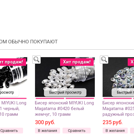
РОМ ОБЫЧНО ПОКУПАЮТ
ит продаж!
Хит продаж!
Х
росмотр
Быстрый просмотр
Быстрый 
 MIYUKI Long
Бисер японский MIYUKI Long
Бисер японски
1 черный,
Magatama #0420 белый
Magatama #025
10 грамм
жемчуг, 10 грамм
радужный проз
грамм
300 руб.
235 руб.
Сравнить
В желания
Сравнить
В желания