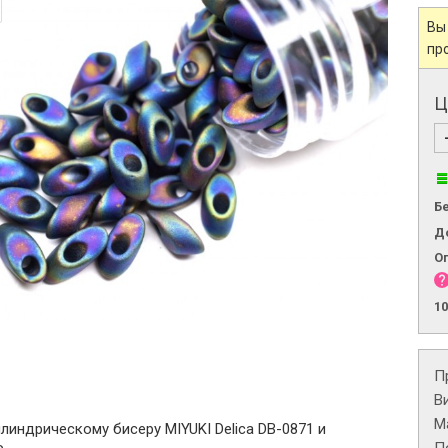
Вы
пр
Ц
Б
Д
О
1
П
В
М
линдрическому бисеру MIYUKI Delica DB-0871 и