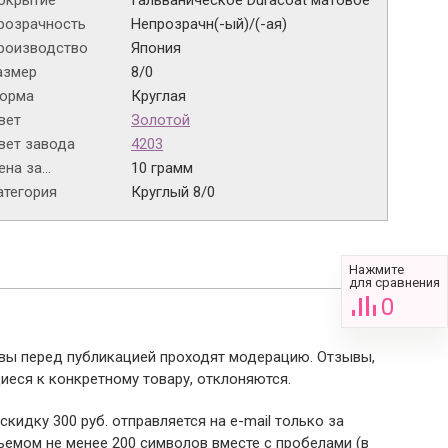
окрытие
Гальваническое Duracoat матовое
розрачность
Непрозрачн(-ый)/(-ая)
роизводство
Япония
азмер
8/0
орма
Круглая
вет
Золотой
вет завода
4203
на за...
10 грамм
атегория
Круглый 8/0
Нажмите
для сравнения
0
ывы перед публикацией проходят модерацию. Отзывы,
иеся к конкретному товару, отклоняются.
 скидку 300 руб. отправляется на e-mail только за
емом не менее 200 символов вместе с пробелами (в