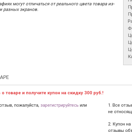
П
фиях могут отличаться от реального цвета товара из-
П
и разных экранов.
П
Р
Ф
Ц
Ц
Це
К
АРЕ
о товаре и получите купон на скидку 300 руб.!
отзыв, пожалуйста,
зарегистрируйтесь
или
1. Все отз
не относящ
2. Купон на
отзывы объ