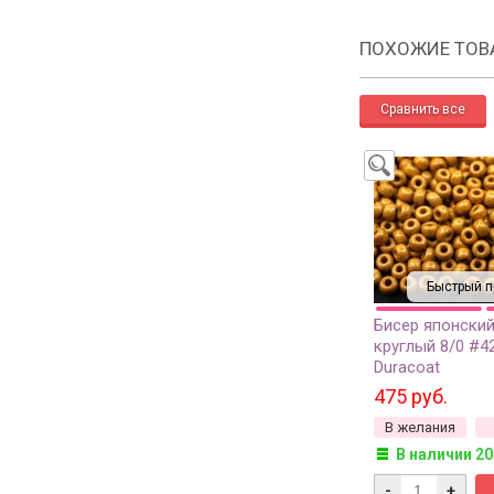
ПОХОЖИЕ ТОВ
Быстрый п
Бисер японский
круглый 8/0 #4
Duracoat
гальванизиров
475 руб.
матовый, 10 гр
В желания
В наличии 20
-
+