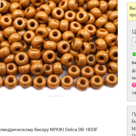
Вы
пр
Ц
Б
Д
О
1
П
В
М
линдрическому бисеру MIYUKI Delica DB-1833F