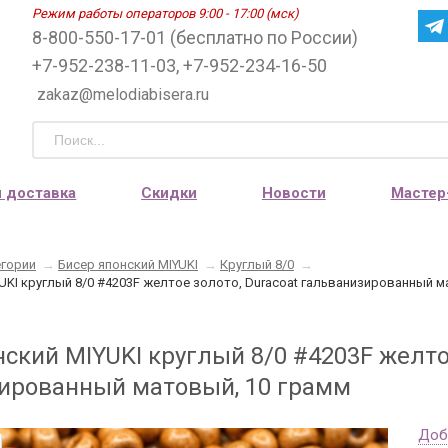
Режим работы операторов 9:00 - 17:00 (мск)
8-800-550-17-01 (бесплатно по России)
+7-952-238-11-03, +7-952-234-16-50
zakaz@melodiabisera.ru
и доставка
Скидки
Новости
Мастер
егории
→
Бисер японский MIYUKI
→
Круглый 8/0
→
UKI круглый 8/0 #4203F желтое золото, Duracoat гальванизированный м
ский MIYUKI круглый 8/0 #4203F желто
ированный матовый, 10 грамм
Доб