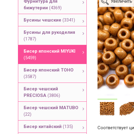
Фурнитура для
Увеличить
бижутерии
(4369)
Бусины чешские
(3341)
Бусины для рукоделия
(1787)
Бисер японский MIYUKI
(5459)
Бисер японский TOHO
(3587)
Бисер чешский
PRECIOSA
(3806)
Бисер чешский MATUBO
(22)
Бисер китайский
(135)
Соответствует ци