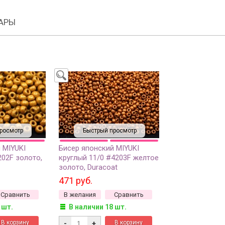
АРЫ
росмотр
Быстрый просмотр
 MIYUKI
Бисер японский MIYUKI
202F золото,
круглый 11/0 #4203F желтое
золото, Duracoat
анный
гальванизированный
471 руб.
амм
матовый, 10 грамм
Сравнить
В желания
Сравнить
 шт.
В наличии 18 шт.
-
+