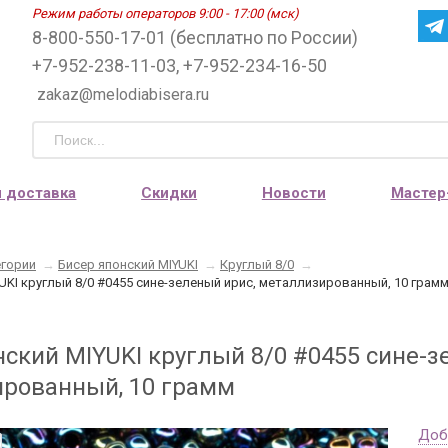
Режим работы операторов 9:00 - 17:00 (мск)
8-800-550-17-01 (бесплатно по России)
+7-952-238-11-03, +7-952-234-16-50
zakaz@melodiabisera.ru
и доставка
Скидки
Новости
Мастер
егории
→
Бисер японский MIYUKI
→
Круглый 8/0
→
UKI круглый 8/0 #0455 сине-зеленый ирис, металлизированный, 10 грам
нский MIYUKI круглый 8/0 #0455 сине-з
рованный, 10 грамм
Доб