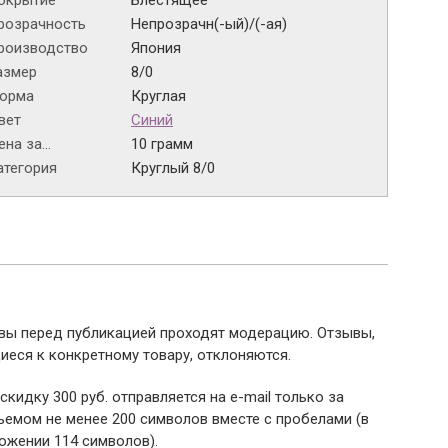
окрытие
Блестящее
розрачность
Непрозрачн(-ый)/(-ая)
роизводство
Япония
азмер
8/0
орма
Круглая
вет
Синий
на за...
10 грамм
атегория
Круглый 8/0
ывы перед публикацией проходят модерацию. Отзывы,
иеся к конкретному товару, отклоняются.
 скидку 300 руб. отправляется на e-mail только за
емом не менее 200 символов вместе с пробелами (в
ожении 114 символов).