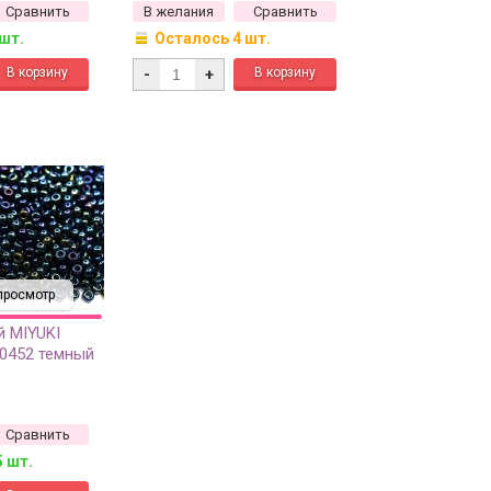
Сравнить
В желания
Сравнить
 шт.
Осталось 4 шт.
-
+
просмотр
й MIYUKI
#0452 темный
нный, 10
Сравнить
5 шт.