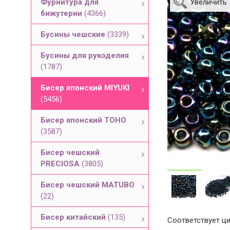
Фурнитура для
Увеличить
бижутерии
(4366)
Бусины чешские
(3339)
Бусины для рукоделия
(1787)
Бисер японский MIYUKI
(5456)
Бисер японский TOHO
(3587)
Бисер чешский
PRECIOSA
(3805)
Бисер чешский MATUBO
(22)
Бисер китайский
(135)
Соответствует ци