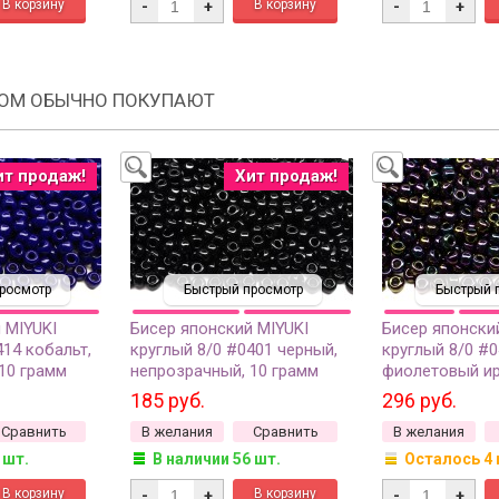
-
+
-
+
РОМ ОБЫЧНО ПОКУПАЮТ
ит продаж!
Хит продаж!
росмотр
Быстрый просмотр
Быстрый 
 MIYUKI
Бисер японский MIYUKI
Бисер японски
414 кобальт,
круглый 8/0 #0401 черный,
круглый 8/0 #
10 грамм
непрозрачный, 10 грамм
фиолетовый ир
металлизирова
185 руб.
296 руб.
грамм
Сравнить
В желания
Сравнить
В желания
 шт.
В наличии 56 шт.
Осталось 4 
-
+
-
+