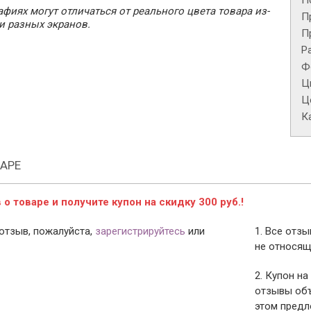
П
фиях могут отличаться от реального цвета товара из-
П
и разных экранов.
П
Р
Ф
Ц
Це
К
АРЕ
о товаре и получите купон на скидку 300 руб.!
отзыв, пожалуйста,
зарегистрируйтесь
или
1. Все отз
не относящ
2. Купон на
отзывы объ
этом предл