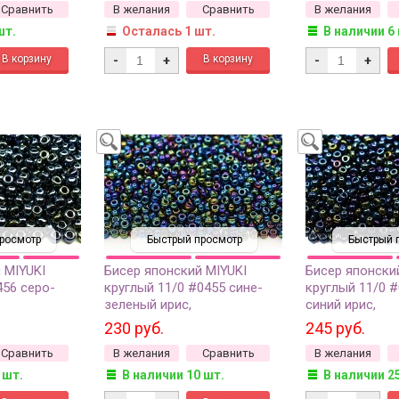
Сравнить
В желания
Сравнить
В желания
шт.
Осталась 1 шт.
В наличии 6
-
+
-
+
росмотр
Быстрый просмотр
Быстрый 
 MIYUKI
Бисер японский MIYUKI
Бисер японски
456 серо-
круглый 11/0 #0455 сине-
круглый 11/0 
зеленый ирис,
синий ирис,
нный, 10
металлизированный, 10
металлизирова
230 руб.
245 руб.
грамм
грамм
Сравнить
В желания
Сравнить
В желания
 шт.
В наличии 10 шт.
В наличии 2