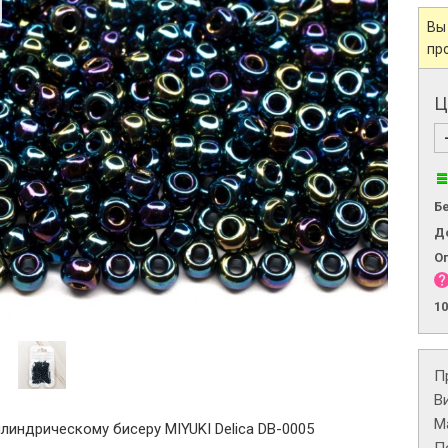
Вы
пр
Ц
Б
Д
О
1
П
В
М
линдрическому бисеру MIYUKI Delica DB-0005