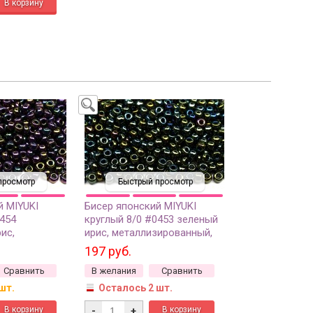
просмотр
Быстрый просмотр
й MIYUKI
Бисер японский MIYUKI
0454
круглый 8/0 #0453 зеленый
ис,
ирис, металлизированный,
нный, 10
10 грамм
197 руб.
Сравнить
В желания
Сравнить
шт.
Осталось 2 шт.
-
+