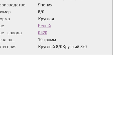
роизводство
Япония
азмер
8/0
орма
Круглая
вет
Белый
вет завода
0420
на за...
10 грамм
атегория
Круглый 8/0
Круглый 8/0