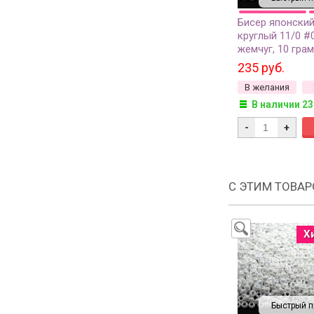
Бисер японский
круглый 11/0 #
жемчуг, 10 гра
235 руб.
В желания
В наличии 23
-
+
С ЭТИМ ТОВА
Х
Быстрый п