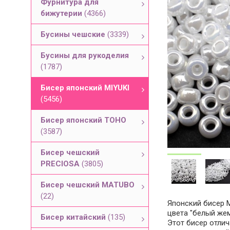
Фурнитура для
бижутерии
(4366)
Бусины чешские
(3339)
Бусины для рукоделия
(1787)
Бисер японский MIYUKI
(5456)
Бисер японский TOHO
(3587)
Бисер чешский
PRECIOSA
(3805)
Бисер чешский MATUBO
(22)
Японский бисер M
цвета "белый жем
Бисер китайский
(135)
Этот бисер отли