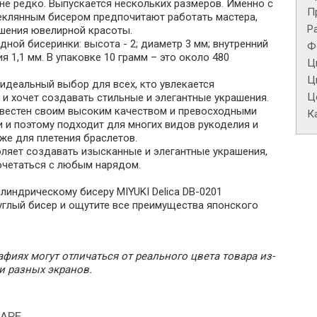
не редко. Выпускается нескольких размеров. Именно с
П
еклянным бисером предпочитают работать мастера,
Р
ения ювелирной красоты.
дной бисеринки: высота - 2; диаметр 3 мм; внутренний
Ф
я 1,1 мм. В упаковке 10 грамм – это около 480
Ц
Ц
идеальный выбор для всех, кто увлекается
Це
и хочет создавать стильные и элегантные украшения.
звестен своим высоким качеством и превосходными
К
 и поэтому подходит для многих видов рукоделия и
кже для плетения браслетов.
оляет создавать изысканные и элегантные украшения,
очетаться с любым нарядом.
линдрическому бисеру MIYUKI Delica DB-0201
углый бисер и ощутите все преимущества японского
фиях могут отличаться от реального цвета товара из-
и разных экранов.
АРЕ