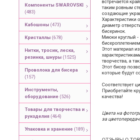
встречается край
Компоненты SWAROVSKI
таким ровным ст
(483)
создающие украш
Характеристики о
Кабошоны
(473)
диаметр отверсти
бисеринок.
Миюки круглый - 
Кристаллы
(678)
бисероплетением 
Этот материал и
Нитки, тросик, леска,
характеристиками
резинка, шнуры
(1525)
творчества, а та
Этот бисер позв
Проволока для бисера
которые будут с
(157)
Соответствует ци
Инструменты,
Приобретайте кр
оборудование
(526)
качества!
Товары для творчества и
Цвета на фотогра
рукоделия
(464)
за цветопередач
Упаковка и хранение
(189)
ОТЗЫВЫ О ТОВ