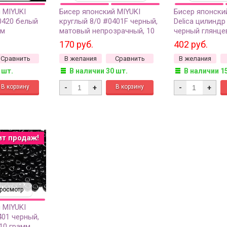
 MIYUKI
Бисер японский MIYUKI
Бисер японски
0420 белый
круглый 8/0 #0401F черный,
Delica цилиндр
мм
матовый непрозрачный, 10
черный глянце
грамм
170 руб.
402 руб.
Сравнить
В желания
Сравнить
В желания
 шт.
В наличии 30 шт.
В наличии 1
-
+
-
+
ит продаж!
росмотр
 MIYUKI
401 черный,
10 грамм