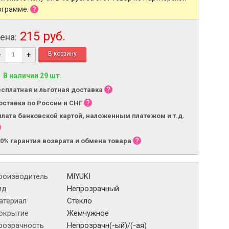
ограмме.
215 руб.
ена:
-
+
В наличии 29 шт.
есплатная и льготная доставка
оставка по России и СНГ
плата банковской картой, наложенным платежом и т.д.
00% гарантия возврата и обмена товара
роизводитель
MIYUKI
ид
Непрозрачный
атериал
Стекло
окрытие
Жемчужное
розрачность
Непрозрачн(-ый)/(-ая)