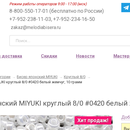
Режим работы операторов 9:00 - 17:00 (мск)
8-800-550-17-01 (бесплатно по России)
+7-952-238-11-03, +7-952-234-16-50
zakaz@melodiabisera.ru
и доставка
Скидки
Новости
Мастер
егории
→
Бисер японский MIYUKI
→
Круглый 8/0
→
UKI круглый 8/0 #0420 белый жемчуг, 10 грамм
нский MIYUKI круглый 8/0 #0420 белый 
Доб
Хит продаж!
Вы