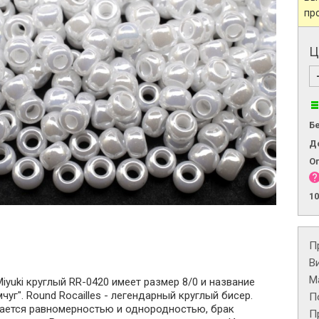
пр
Ц
Б
Д
О
1
П
В
М
iyuki круглый RR-0420 имеет размер 8/0 и название
чуг". Round Rocailles - легендарный круглый бисер.
П
чается равномерностью и однородностью, брак
П