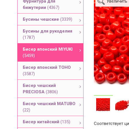
Фурнитура для
Увеличить
бижутерии
(4367)
Бусины чешские
(3339)
Бусины для рукоделия
(1787)
Бисер японский MIYUKI
(5459)
Бисер японский TOHO
(3587)
Бисер чешский
PRECIOSA
(3806)
Бисер чешский MATUBO
(22)
Бисер китайский
(135)
Соответствует ци