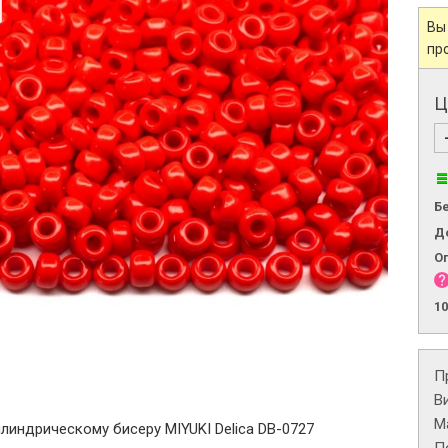
Вы
пр
Ц
Б
Д
О
1
П
В
М
линдрическому бисеру MIYUKI Delica DB-0727