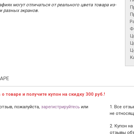
П
фиях могут отличаться от реального цвета товара из-
П
и разных экранов.
П
Р
Ф
Ц
Ц
Це
К
АРЕ
о товаре и получите купон на скидку 300 руб.!
отзыв, пожалуйста,
зарегистрируйтесь
или
1. Все отз
не относящ
2. Купон на
отзывы объ