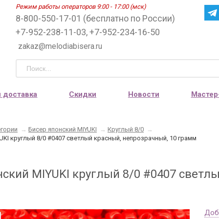
Режим работы операторов 9:00 - 17:00 (мск)
8-800-550-17-01 (бесплатно по России)
+7-952-238-11-03, +7-952-234-16-50
zakaz@melodiabisera.ru
и доставка
Скидки
Новости
Мастер
егории
→
Бисер японский MIYUKI
→
Круглый 8/0
→
UKI круглый 8/0 #0407 светлый красный, непрозрачный, 10 грамм
нский MIYUKI круглый 8/0 #0407 светлы
Доб