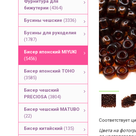
Фурнитура для
бижутерии
(4364)
Бусины чешские
(3336)
Бусины для рукоделия
(1787)
Бисер японский MIYUKI
(5456)
Бисер японский TOHO
(3585)
Бисер чешский
PRECIOSA
(3804)
Бисер чешский MATUBO
(22)
Соответствует ци
Бисер китайский
(135)
Цвета на фотогра