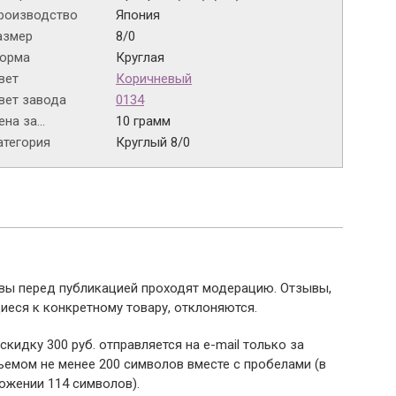
роизводство
Япония
азмер
8/0
орма
Круглая
вет
Коричневый
вет завода
0134
на за...
10 грамм
атегория
Круглый 8/0
ывы перед публикацией проходят модерацию. Отзывы,
иеся к конкретному товару, отклоняются.
 скидку 300 руб. отправляется на e-mail только за
емом не менее 200 символов вместе с пробелами (в
ожении 114 символов).