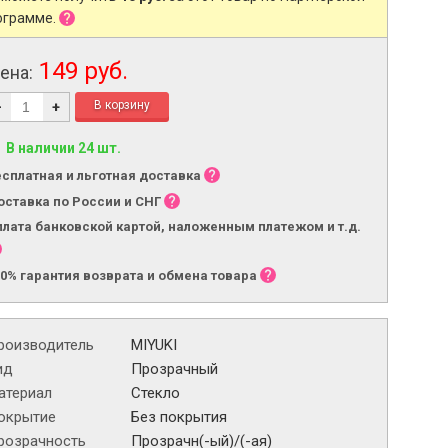
ограмме.
149 руб.
ена:
-
+
В наличии 24 шт.
есплатная и льготная доставка
оставка по России и СНГ
плата банковской картой, наложенным платежом и т.д.
00% гарантия возврата и обмена товара
роизводитель
MIYUKI
ид
Прозрачный
атериал
Стекло
окрытие
Без покрытия
розрачность
Прозрачн(-ый)/(-ая)