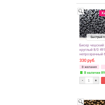
Х
Быстрый п
Бисер чешский
круглый 8/0 49
непрозрачный 
50г
330 руб.
В желания
В наличии 89
-
+