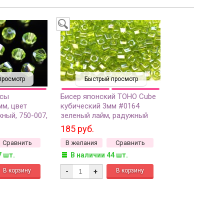
просмотр
Быстрый просмотр
усы
Бисер японский TOHO Cube
мм, цвет
кубический 3мм #0164
ный, 750-007,
зеленый лайм, радужный
прозрачный, 5 грамм
185 руб.
Сравнить
В желания
Сравнить
7 шт.
В наличии 44 шт.
-
+