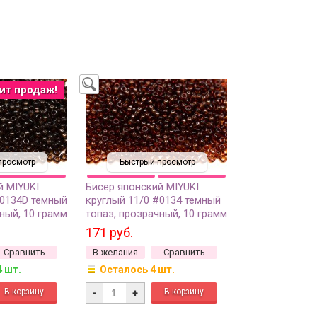
ит продаж!
просмотр
Быстрый просмотр
й MIYUKI
Бисер японский MIYUKI
#0134D темный
круглый 11/0 #0134 темный
ный, 10 грамм
топаз, прозрачный, 10 грамм
171 руб.
Сравнить
В желания
Сравнить
4 шт.
Осталось 4 шт.
-
+