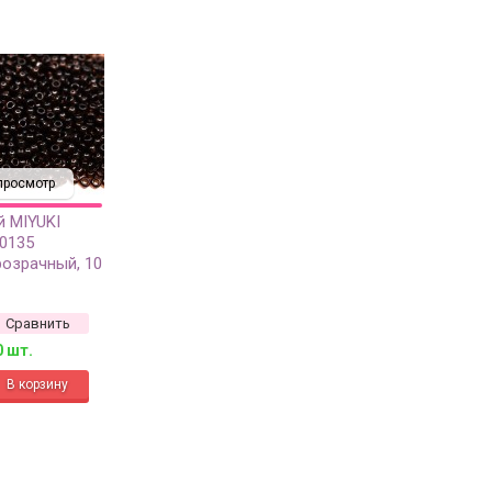
просмотр
й MIYUKI
#0135
розрачный, 10
Сравнить
0 шт.