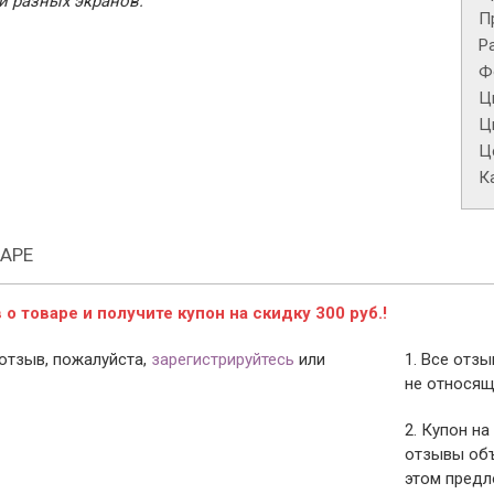
и разных экранов.
П
Р
Ф
Ц
Ц
Це
К
АРЕ
о товаре и получите купон на скидку 300 руб.!
отзыв, пожалуйста,
зарегистрируйтесь
или
1. Все отз
не относящ
2. Купон на
отзывы объ
этом предл