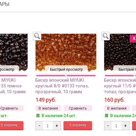
АРЫ
Х
росмотр
Быстрый просмотр
Быстрый 
 MIYUKI
Бисер японский MIYUKI
Бисер японски
135 темное
круглый 8/0 #0133 топаз,
круглый 11/0 
ый, 10 грамм
прозрачный, 10 грамм
топаз, прозрач
149 руб.
160 руб.
Сравнить
В желания
Сравнить
В желания
 шт.
В наличии 24 шт.
В наличии 2
-
+
-
+