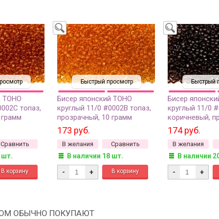
росмотр
Быстрый просмотр
Быстрый 
й TOHO
Бисер японский TOHO
Бисер японски
0002C топаз,
круглый 11/0 #0002B топаз,
круглый 11/0 
 грамм
прозрачный, 10 грамм
коричневый, п
грамм
173 руб.
174 руб.
Сравнить
В желания
Сравнить
В желания
 шт.
В наличии 18 шт.
В наличии 2
-
+
-
+
РОМ ОБЫЧНО ПОКУПАЮТ