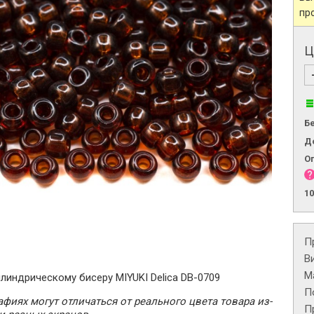
пр
Ц
Б
Д
О
1
П
В
М
линдрическому бисеру MIYUKI Delica DB-0709
П
фиях могут отличаться от реального цвета товара из-
П