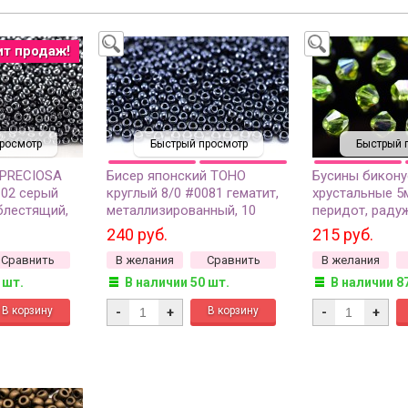
ит продаж!
росмотр
Быстрый просмотр
Быстрый 
 PRECIOSA
Бисер японский TOHO
Бусины бикон
102 серый
круглый 8/0 #0081 гематит,
хрустальные 5
блестящий,
металлизированный, 10
перидот, радуж
грамм
10шт
240 руб.
215 руб.
Сравнить
В желания
Сравнить
В желания
 шт.
В наличии 50 шт.
В наличии 8
-
+
-
+