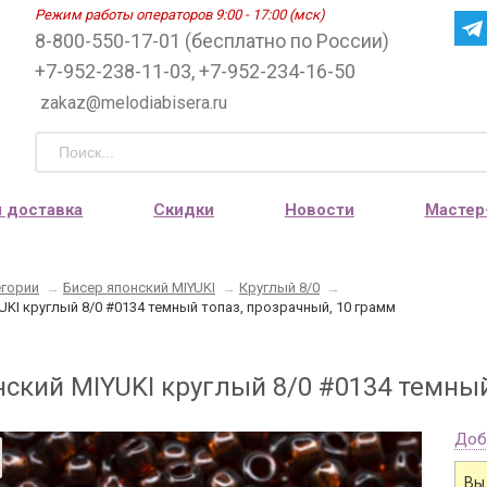
Режим работы операторов 9:00 - 17:00 (мск)
8-800-550-17-01 (бесплатно по России)
+7-952-238-11-03, +7-952-234-16-50
zakaz@melodiabisera.ru
и доставка
Скидки
Новости
Мастер
егории
→
Бисер японский MIYUKI
→
Круглый 8/0
→
UKI круглый 8/0 #0134 темный топаз, прозрачный, 10 грамм
нский MIYUKI круглый 8/0 #0134 темный
Доб
Вы