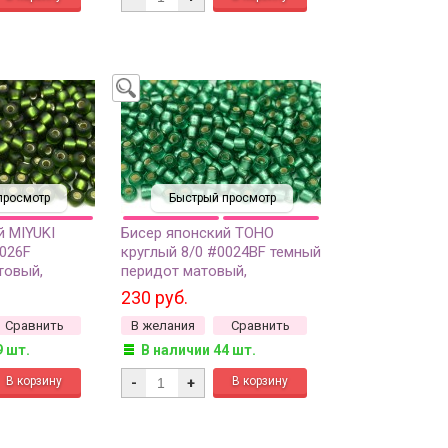
просмотр
Быстрый просмотр
й MIYUKI
Бисер японский TOHO
0026F
круглый 8/0 #0024BF темный
товый,
перидот матовый,
ия внутри, 10
серебряная линия внутри, 10
230 руб.
грамм
Сравнить
В желания
Сравнить
9 шт.
В наличии 44 шт.
-
+