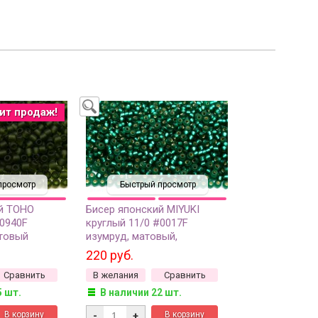
ит продаж!
просмотр
Быстрый просмотр
й TOHO
Бисер японский MIYUKI
#0940F
круглый 11/0 #0017F
товый
изумруд, матовый,
0 грамм
серебряная линия внутри, 10
220 руб.
грамм
Сравнить
В желания
Сравнить
5 шт.
В наличии 22 шт.
-
+