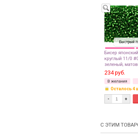
Быстрый п
Бисер японский
круглый 11/0 #
зеленый, матов
серебряная лин
234 руб.
грамм
В желания
Осталось 4 
-
+
С ЭТИМ ТОВА