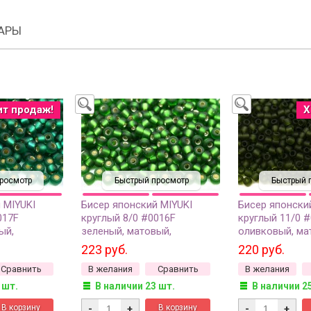
АРЫ
ит продаж!
Х
росмотр
Быстрый просмотр
Быстрый 
 MIYUKI
Бисер японский MIYUKI
Бисер японски
017F
круглый 8/0 #0016F
круглый 11/0 
ый,
зеленый, матовый,
оливковый, ма
ия внутри, 10
серебряная линия внутри, 10
прозрачный, 1
223 руб.
220 руб.
грамм
Сравнить
В желания
Сравнить
В желания
 шт.
В наличии 23 шт.
В наличии 2
-
+
-
+