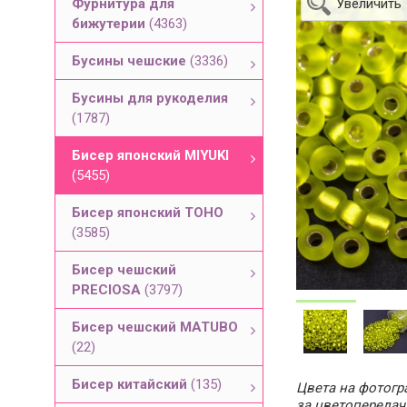
Фурнитура для
Увеличить
бижутерии
(4363)
Бусины чешские
(3336)
Бусины для рукоделия
(1787)
Бисер японский MIYUKI
(5455)
Бисер японский TOHO
(3585)
Бисер чешский
PRECIOSA
(3797)
Бисер чешский MATUBO
(22)
Бисер китайский
(135)
Цвета на фотогра
за цветопередач