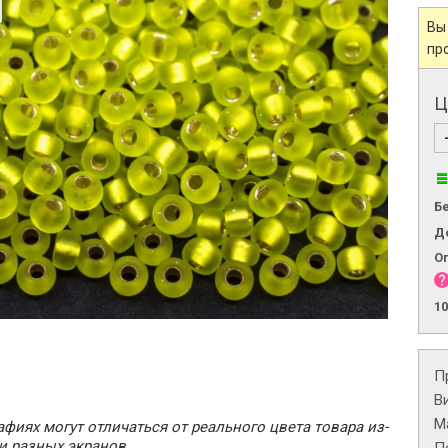
Вы
пр
Ц
Б
Д
О
1
П
В
М
фиях могут отличаться от реального цвета товара из-
и разных экранов.