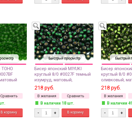
росмотр
Быстрый просмотр
Быстрый 
й TOHO
Бисер японский MIYUKI
Бисер японски
0007BF
круглый 8/0 #0027F темный
круглый 8/0 #
 матовый
изумруд, матовый,
оливковый, ма
0грамм
серебряная линия внутри, 10
серебряная лин
218 руб.
218 руб.
грамм
грамм
Сравнить
В желания
Сравнить
В желания
шт.
В наличии 18 шт.
В наличии 4
-
+
-
+