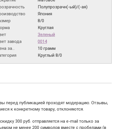
окрытие
Матовое
розрачность
Полупрозрачн(-ый)/(-ая)
роизводство
Япония
азмер
8/0
орма
Круглая
вет
Зеленый
вет завода
0014
на за...
10 грамм
атегория
Круглый 8/0
ывы перед публикацией проходят модерацию. Отзывы,
иеся к конкретному товару, отклоняются.
 скидку 300 руб. отправляется на e-mail только за
емом не менее 200 символов вместе с пробелами (в