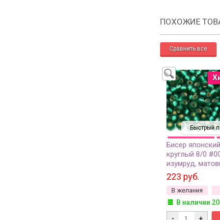
ПОХОЖИЕ ТОВ
Х
Быстрый п
Бисер японский
круглый 8/0 #0
изумруд, матов
серебряная лин
223 руб.
грамм
В желания
В наличии 20
-
+