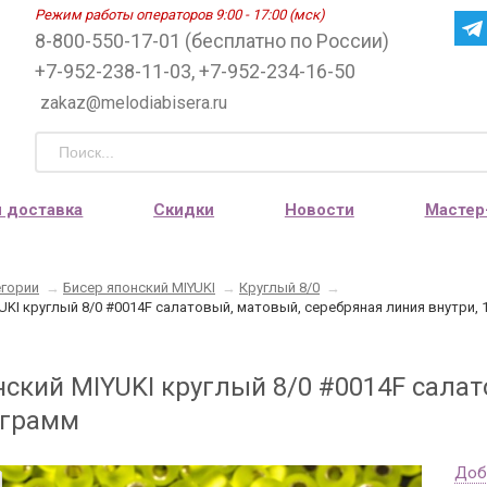
Режим работы операторов 9:00 - 17:00 (мск)
8-800-550-17-01 (бесплатно по России)
+7-952-238-11-03, +7-952-234-16-50
zakaz@melodiabisera.ru
и доставка
Скидки
Новости
Мастер
егории
→
Бисер японский MIYUKI
→
Круглый 8/0
→
UKI круглый 8/0 #0014F салатовый, матовый, серебряная линия внутри, 
нский MIYUKI круглый 8/0 #0014F сала
 грамм
Доб