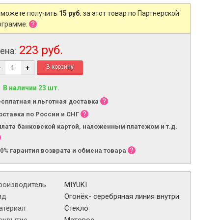
 можете получить
15 руб.
за этот товар по Партнерской
ограмме.
223 руб.
ена:
-
+
В наличии 23 шт.
есплатная и льготная доставка
оставка по России и СНГ
плата банковской картой, наложенным платежом и т.д.
00% гарантия возврата и обмена товара
роизводитель
MIYUKI
ид
Огонёк- серебряная линия внутри
атериал
Стекло