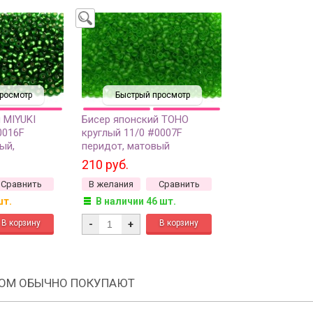
росмотр
Быстрый просмотр
 MIYUKI
Бисер японский TOHO
0016F
круглый 11/0 #0007F
ый,
перидот, матовый
ия внутри, 10
прозрачный, 10 грамм
210 руб.
Сравнить
В желания
Сравнить
шт.
В наличии 46 шт.
-
+
РОМ ОБЫЧНО ПОКУПАЮТ