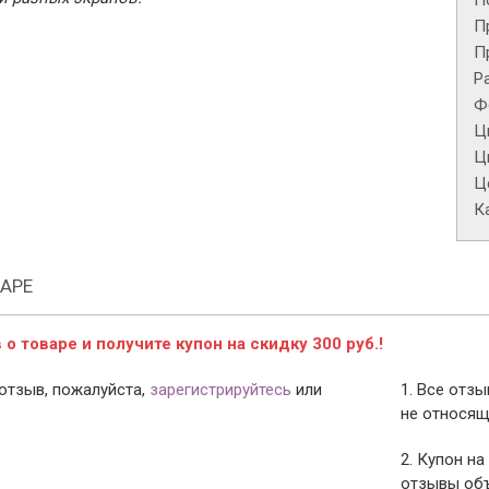
П
П
П
Р
Ф
Ц
Ц
Це
К
АРЕ
о товаре и получите купон на скидку 300 руб.!
отзыв, пожалуйста,
зарегистрируйтесь
или
1. Все отз
не относящ
2. Купон на
отзывы объ