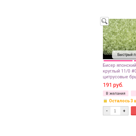
Быстрый п
Бисер японски
круглый 11/0 #
цитрусовые бры
матовый прозр
191 руб.
грамм
В желания
Осталось 3 
-
+