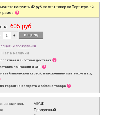
 можете получить
42 руб.
за этот товар по Партнерской
ограмме.
605 руб.
ена:
-
+
общить о поступлении
Нет в наличии
есплатная и льготная доставка
оставка по России и СНГ
плата банковской картой, наложенным платежом и т.д.
00% гарантия возврата и обмена товара
роизводитель
MIYUKI
ид
Прозрачный