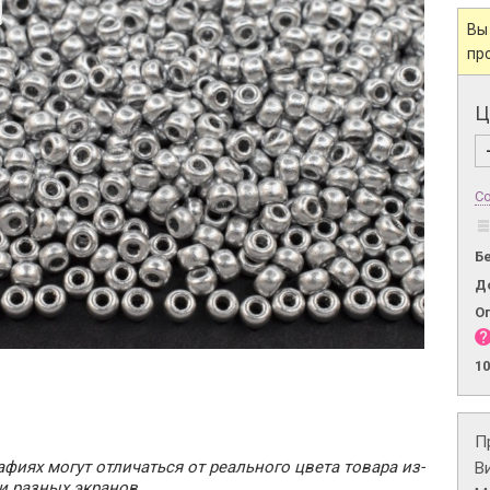
Вы
пр
Ц
Со
Б
Д
О
1
П
фиях могут отличаться от реального цвета товара из-
В
и разных экранов.