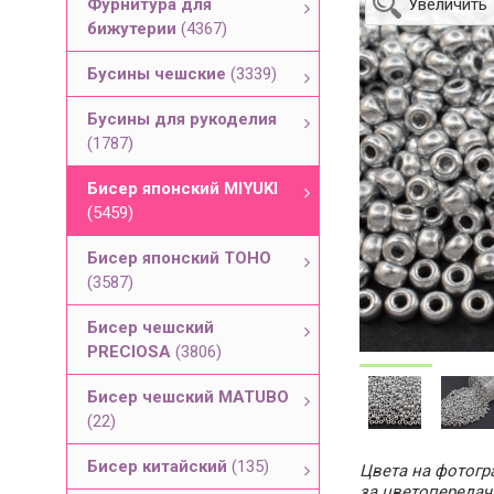
Фурнитура для
Увеличить
бижутерии
(4367)
Бусины чешские
(3339)
Бусины для рукоделия
(1787)
Бисер японский MIYUKI
(5459)
Бисер японский TOHO
(3587)
Бисер чешский
PRECIOSA
(3806)
Бисер чешский MATUBO
(22)
Бисер китайский
(135)
Цвета на фотогра
за цветопередач