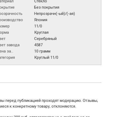
атериал
Стекло
окрытие
Без покрытия
розрачность
Непрозрачн(-ый)/(-ая)
роизводство
Япония
азмер
11/0
орма
Круглая
вет
Серебряный
вет завода
4587
на за...
10 грамм
атегория
Круглый 11/0
ывы перед публикацией проходят модерацию. Отзывы,
иеся к конкретному товару, отклоняются.