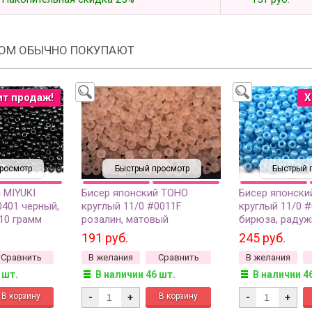
РОМ ОБЫЧНО ПОКУПАЮТ
ит продаж!
Х
росмотр
Быстрый просмотр
Быстрый 
 MIYUKI
Бисер японский TOHO
Бисер японски
0401 черный,
круглый 11/0 #0011F
круглый 11/0 #
10 грамм
розалин, матовый
бирюза, раду
прозрачный, 10грамм
непрозрачный,
191 руб.
245 руб.
Сравнить
В желания
Сравнить
В желания
 шт.
В наличии 46 шт.
В наличии 4
-
+
-
+