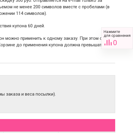
 скидку 300 руб. отправляется на e-mail только за
емом не менее 200 символов вместе с пробелами (в
ожении 114 символов).
ствия купона 60 дней.
Нажмите
для сравнения
пон можно применить к одному заказу. При этом сумма
0
Корзине до применения купона должна превышать 2000
ы заказа и веса посылки).