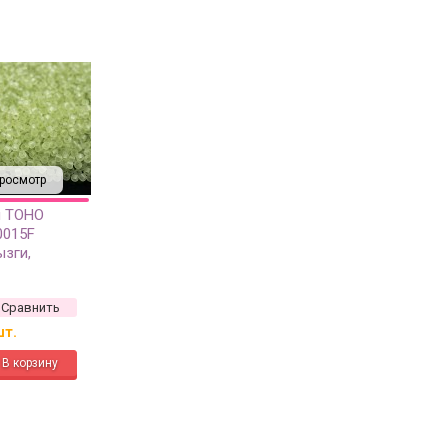
росмотр
й TOHO
0015F
зги,
ачный, 10
Сравнить
шт.