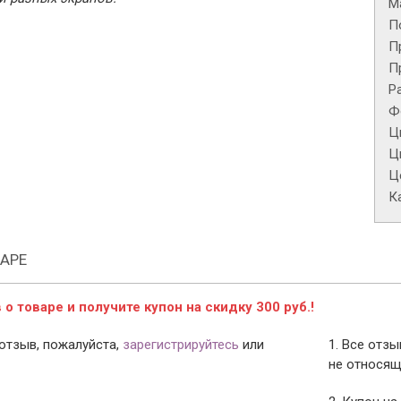
М
П
П
П
Р
Ф
Ц
Ц
Це
К
АРЕ
о товаре и получите купон на скидку 300 руб.!
отзыв, пожалуйста,
зарегистрируйтесь
или
1. Все отз
не относящ