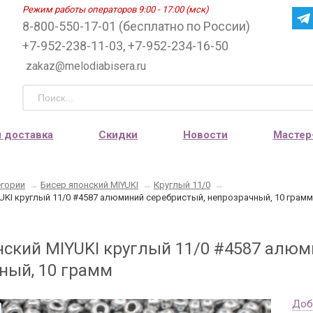
Режим работы операторов 9:00 - 17:00 (мск)
8-800-550-17-01 (бесплатно по России)
+7-952-238-11-03, +7-952-234-16-50
zakaz@melodiabisera.ru
и доставка
Скидки
Новости
Мастер
егории
→
Бисер японский MIYUKI
→
Круглый 11/0
→
UKI круглый 11/0 #4587 алюминий серебристый, непрозрачный, 10 грамм
нский MIYUKI круглый 11/0 #4587 алюм
ный, 10 грамм
Доб