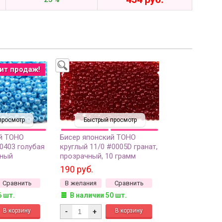
ит продаж!
просмотр
Быстрый просмотр
й TOHO
Бисер японский TOHO
0403 голубая
круглый 11/0 #0005D гранат,
жный
прозрачный, 10 грамм
 10 грамм
190 руб.
Сравнить
В желания
Сравнить
6 шт.
В наличии 50 шт.
-
+