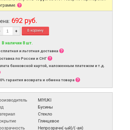
ограмме.
692 руб.
ена:
-
+
В наличии 8 шт.
есплатная и льготная доставка
оставка по России и СНГ
плата банковской картой, наложенным платежом и т.д.
00% гарантия возврата и обмена товара
роизводитель
MIYUKI
ид
Бусины
атериал
Стекло
окрытие
Глянцевое
розрачность
Непрозрачн(-ый)/(-ая)