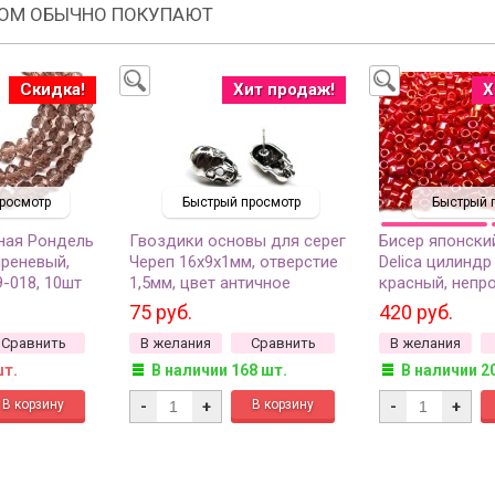
РОМ ОБЫЧНО ПОКУПАЮТ
Скидка!
Хит продаж!
Х
росмотр
Быстрый просмотр
Быстрый 
ная Рондель
Гвоздики основы для серег
Бисер японски
иреневый,
Череп 16х9х1мм, отверстие
Delica цилиндр
9-018, 10шт
1,5мм, цвет античное
красный, непр
серебро, сплав металлов,
глянцевый, 5 г
75 руб.
420 руб.
21-055, 1 пара
Сравнить
В желания
Сравнить
В желания
шт.
В наличии 168 шт.
В наличии 2
-
+
-
+