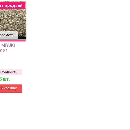
ит продаж!
росмотр
 MIYUKI
0181
нный, 10
Сравнить
5 шт.