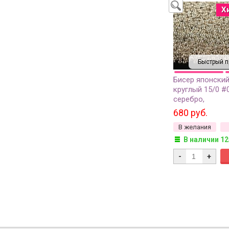
Х
Быстрый п
Бисер японский
круглый 15/0 #
серебро,
гальванизирова
680 руб.
грамм
В желания
В наличии 12
-
+