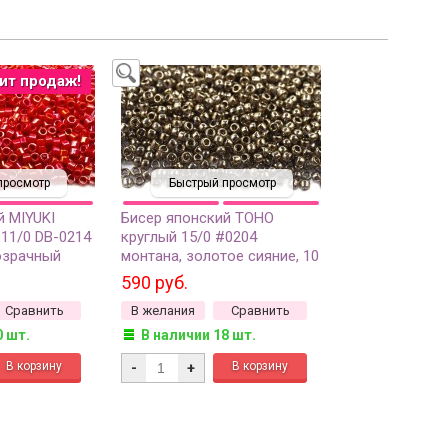
ит продаж!
просмотр
Быстрый просмотр
й MIYUKI
Бисер японский TOHO
 11/0 DB-0214
круглый 15/0 #0204
озрачный
монтана, золотое сияние, 10
рамм
грамм
590 руб.
Сравнить
В желания
Сравнить
0 шт.
В наличии 18 шт.
-
+