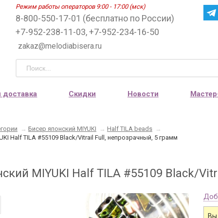
Режим работы операторов 9:00 - 17:00 (мск)
8-800-550-17-01 (бесплатно по России)
+7-952-238-11-03, +7-952-234-16-50
zakaz@melodiabisera.ru
и доставка
Скидки
Новости
Мастер
егории
→
Бисер японский MIYUKI
→
Half TILA beads
→
I Half TILA #55109 Black/Vitrail Full, непрозрачный, 5 грамм
ский MIYUKI Half TILA #55109 Black/Vitr
Доб
Вы