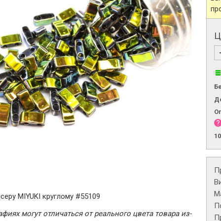
пр
Ц
Б
Д
О
1
П
В
М
серу MIYUKI круглому #55109
П
фиях могут отличаться от реального цвета товара из-
П