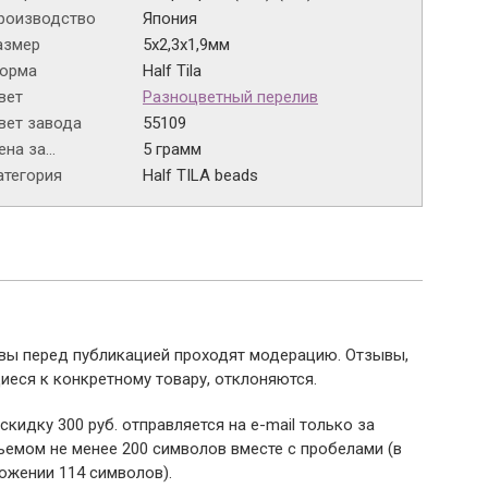
роизводство
Япония
азмер
5х2,3х1,9мм
орма
Half Tila
вет
Разноцветный перелив
вет завода
55109
на за...
5 грамм
атегория
Half TILA beads
ывы перед публикацией проходят модерацию. Отзывы,
иеся к конкретному товару, отклоняются.
 скидку 300 руб. отправляется на e-mail только за
емом не менее 200 символов вместе с пробелами (в
ожении 114 символов).