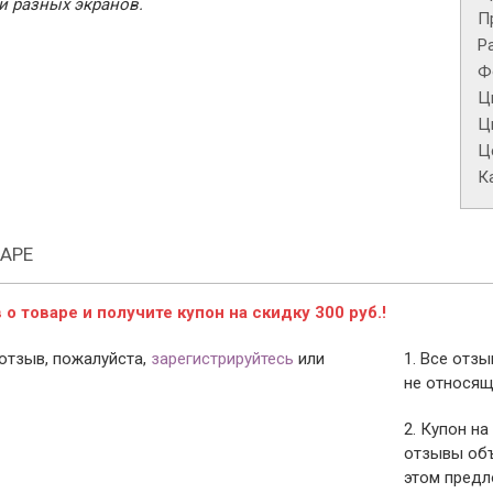
и разных экранов.
П
Р
Ф
Ц
Ц
Це
К
АРЕ
о товаре и получите купон на скидку 300 руб.!
отзыв, пожалуйста,
зарегистрируйтесь
или
1. Все отз
не относящ
2. Купон на
отзывы объ
этом предл