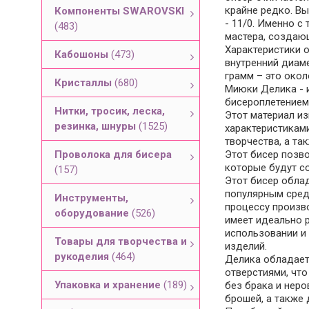
крайне редко. В
Компоненты SWAROVSKI
- 11/0. Именно 
(483)
мастера, создаю
Характеристики о
Кабошоны
(473)
внутренний диамет
грамм – это окол
Кристаллы
(680)
Миюки Делика - 
бисероплетением 
Нитки, тросик, леска,
Этот материал и
резинка, шнуры
(1525)
характеристиками
творчества, а та
Проволока для бисера
Этот бисер позв
которые будут с
(157)
Этот бисер обла
популярным сред
Инструменты,
процессу произво
оборудование
(526)
имеет идеально 
использовании и
Товары для творчества и
изделий.
рукоделия
(464)
Делика обладает
отверстиями, чт
Упаковка и хранение
(189)
без брака и неро
брошей, а также 