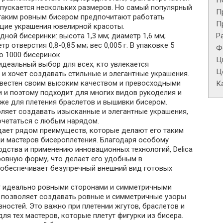
П
ыпускается нескольких размеров. Но самый популярный
П
с таким ровным бисером предпочитают работать
П
щие украшения ювелирной красоты.
Р
дной бисеринки: высота 1,3 мм; диаметр 1,6 мм;
р отверстия 0,8-0,85 мм; вес 0,005 г. В упаковке 5
Ф
о 1000 бисеринок.
Ц
идеальный выбор для всех, кто увлекается
Це
и хочет создавать стильные и элегантные украшения.
звестен своим высоким качеством и превосходными
К
 и поэтому подходит для многих видов рукоделия и
кже для плетения браслетов и вышивки бисером.
оляет создавать изысканные и элегантные украшения,
очетаться с любым нарядом.
дает рядом преимуществ, которые делают его таким
и мастеров бисероплетения. Благодаря особому
дства и применению инновационных технологий, Delica
ровную форму, что делает его удобным в
 обеспечивает безупречный внешний вид готовых
 идеально ровными сторонами и симметричными
о позволяет создавать ровные и симметричные узоры
вностей. Это важно при плетении жгутов, браслетов и
для тех мастеров, которые плетут фигурки из бисера.