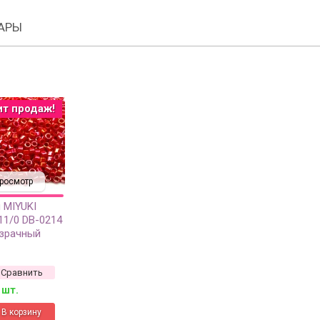
АРЫ
ит продаж!
росмотр
 MIYUKI
11/0 DB-0214
озрачный
рамм
Сравнить
 шт.