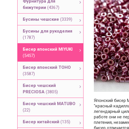
Фурнитура для
бижутерии
(4367)
Бусины чешские
(3339)
Бусины для рукоделия
(1787)
Бисер японский MIYUKI
(5457)
Бисер японский TOHO
(3587)
Бисер чешский
PRECIOSA
(3805)
Японский бисер M
Бисер чешский MATUBO
"красный кадилл
(22)
легендарный цили
работе они не пе
Бисер китайский
(135)
плетения, незаме
бисер отличаетс