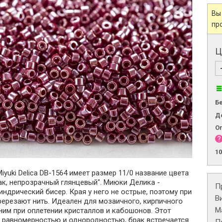
Вы
пр
Ц
Б
Д
О
1
iyuki Delica DB-1564 имеет размер 11/0 название цвета
ак, непрозрачный глянцевый". Миюки Делика -
П
ндрический бисер. Края у него не острые, поэтому при
В
ререзают нить. Идеален для мозаичного, кирпичного
М
ним при оплетении кристаллов и кабошонов. Этот
я равномерностью и однородностью, брак встречается