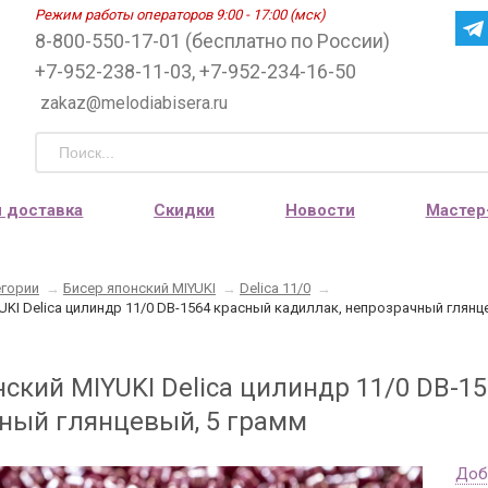
Режим работы операторов 9:00 - 17:00 (мск)
8-800-550-17-01 (бесплатно по России)
+7-952-238-11-03, +7-952-234-16-50
zakaz@melodiabisera.ru
и доставка
Скидки
Новости
Мастер
егории
→
Бисер японский MIYUKI
→
Delica 11/0
→
UKI Delica цилиндр 11/0 DB-1564 красный кадиллак, непрозрачный глянц
нский MIYUKI Delica цилиндр 11/0 DB-1
ный глянцевый, 5 грамм
Доб