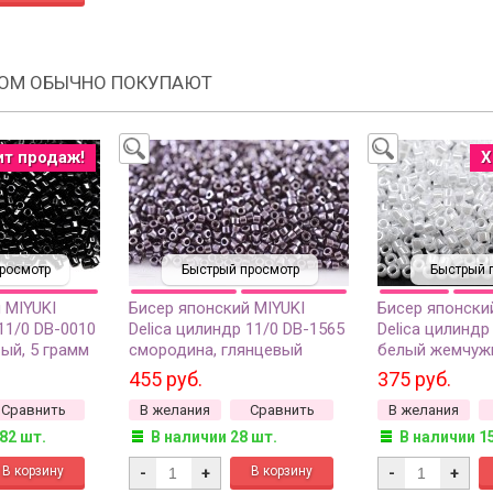
РОМ ОБЫЧНО ПОКУПАЮТ
ит продаж!
Х
росмотр
Быстрый просмотр
Быстрый 
 MIYUKI
Бисер японский MIYUKI
Бисер японски
11/0 DB-0010
Delica цилиндр 11/0 DB-1565
Delica цилиндр
ый, 5 грамм
смородина, глянцевый
белый жемчужн
непрозрачный, 5 грамм
455 руб.
375 руб.
Сравнить
В желания
Сравнить
В желания
82 шт.
В наличии 28 шт.
В наличии 1
-
+
-
+