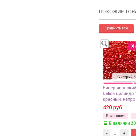
ПОХОЖИЕ ТОВ
Х
Быстрый п
Бисер японский
Delica цилиндр 
красный, непр
глянцевый, 5 г
420 руб.
В желания
В наличии 20
-
+