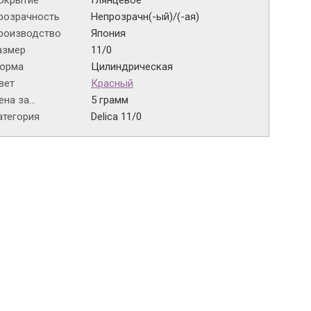
окрытие
Глянцевое
розрачность
Непрозрачн(-ый)/(-ая)
роизводство
Япония
азмер
11/0
орма
Цилиндрическая
вет
Красный
на за...
5 грамм
атегория
Delica 11/0