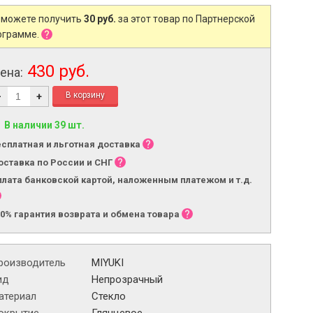
 можете получить
30 руб.
за этот товар по Партнерской
ограмме.
430 руб.
ена:
-
+
В наличии 39 шт.
есплатная и льготная доставка
оставка по России и СНГ
плата банковской картой, наложенным платежом и т.д.
00% гарантия возврата и обмена товара
роизводитель
MIYUKI
ид
Непрозрачный
атериал
Стекло