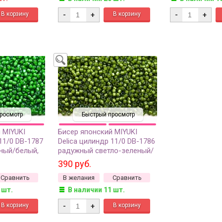
-
+
-
+
росмотр
Быстрый просмотр
 MIYUKI
Бисер японский MIYUKI
11/0 DB-1787
Delica цилиндр 11/0 DB-1786
ный/белый,
радужный светло-зеленый/
утри, 5
белый, окрашенный изнутри,
390 руб.
5 грамм
Сравнить
В желания
Сравнить
 шт.
В наличии 11 шт.
-
+