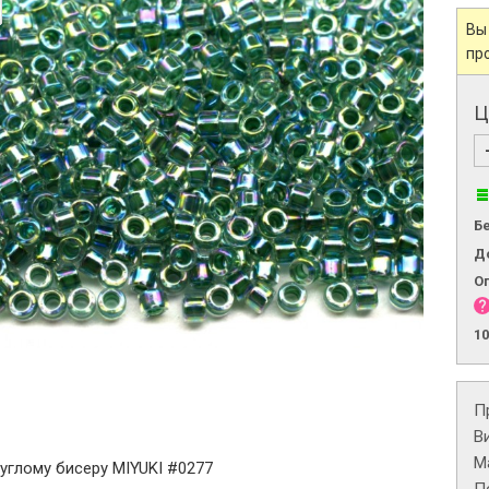
Вы
пр
Ц
Б
Д
О
1
П
В
М
углому бисеру MIYUKI #0277