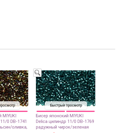
просмотр
Быстрый просмотр
й MIYUKI
Бисер японский MIYUKI
 11/0 DB-1741
Delica цилиндр 11/0 DB-1769
ьсин/оливка,
радужный чирок/зеленая
нутри, 5
вода, сверкающий/