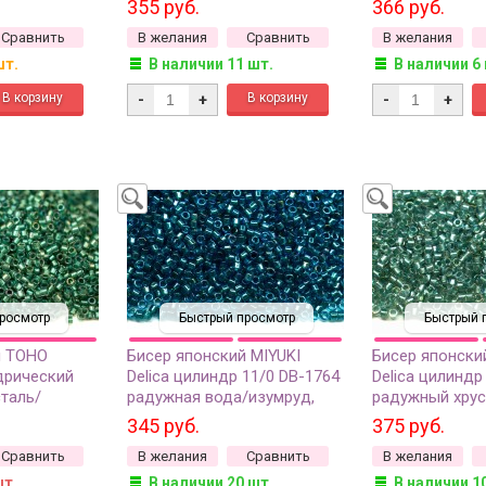
355 руб.
366 руб.
утри, 5
грамм
грамм
Сравнить
В желания
Сравнить
В желания
шт.
В наличии 11 шт.
В наличии 6
-
+
-
+
росмотр
Быстрый просмотр
Быстрый 
й TOHO
Бисер японский MIYUKI
Бисер японски
дрический
Delica цилиндр 11/0 DB-1764
Delica цилиндр
сталь/
радужная вода/изумруд,
радужный хрус
ный,
окрашенный изнутри, 5
вода, сверкаю
345 руб.
375 руб.
утри, 5
грамм
окрашенный из
Сравнить
В желания
Сравнить
В желания
грамм
шт.
В наличии 20 шт.
В наличии 1