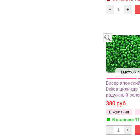
-
+
Быстрый п
Бисер японский
Delica цилиндр 
радужный зеле
окрашенный изн
380 руб.
грамм
В желания
В наличии 11
-
+