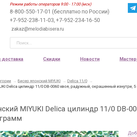
Режим работы операторов 9:00 - 17:00 (мск)
8-800-550-17-01 (бесплатно по России)
+7-952-238-11-03, +7-952-234-16-50
zakaz@melodiabisera.ru
и доставка
Скидки
Новости
Мастер
егории
→
Бисер японский MIYUKI
→
Delica 11/0
→
UKI Delica цилиндр 11/0 DB-0060 хвоя, радужный, окрашенный изнутри, 5
нский MIYUKI Delica цилиндр 11/0 DB-0
 грамм
Доб