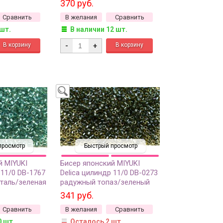
370 руб.
окрашенный изнутри, 5
Сравнить
В желания
Сравнить
грамм
 шт.
В наличии 12 шт.
-
+
просмотр
Быстрый просмотр
й MIYUKI
Бисер японский MIYUKI
 11/0 DB-1767
Delica цилиндр 11/0 DB-0273
таль/зеленая
радужный топаз/зеленый
щий/
лес, окрашенный изнутри, 5
341 руб.
нутри, 5
грамм
Сравнить
В желания
Сравнить
0 шт.
Осталось 2 шт.