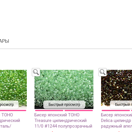
АРЫ
росмотр
Быстрый просмотр
Быстрый 
й TOHO
Бисер японский TOHO
Бисер японски
дрический
Treasure цилиндрический
Delica цилиндр
сталь/
11/0 #1244 полупрозрачный
радужный апел
ный,
сельдерей, радужный, 5
окрашенный из