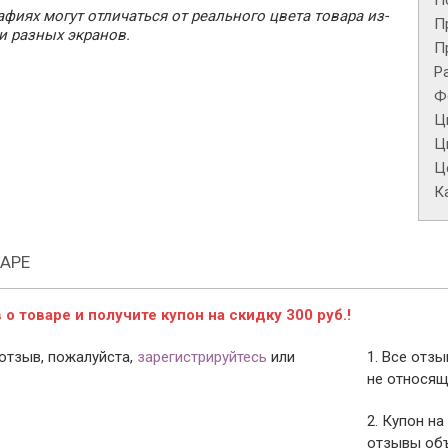
П
фиях могут отличаться от реального цвета товара из-
П
и разных экранов.
П
Р
Ф
Ц
Ц
Це
К
АРЕ
о товаре и получите купон на скидку 300 руб.!
отзыв, пожалуйста,
зарегистрируйтесь
или
1. Все отз
не относящ
2. Купон на
отзывы объ