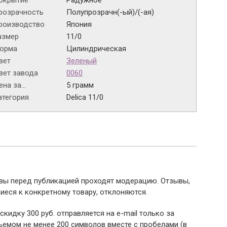
окрытие
Радужное
розрачность
Полупрозрачн(-ый)/(-ая)
роизводство
Япония
азмер
11/0
орма
Цилиндрическая
вет
Зеленый
вет завода
0060
на за...
5 грамм
атегория
Delica 11/0
ывы перед публикацией проходят модерацию. Отзывы,
иеся к конкретному товару, отклоняются.
 скидку 300 руб. отправляется на e-mail только за
емом не менее 200 символов вместе с пробелами (в