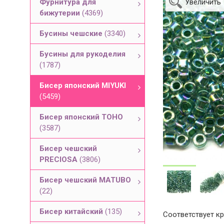
Фурнитура для
Увеличить
бижутерии
(4369)
Бусины чешские
(3340)
Бусины для рукоделия
(1787)
Бисер японский MIYUKI
(5459)
Бисер японский TOHO
(3587)
Бисер чешский
PRECIOSA
(3806)
Бисер чешский MATUBO
(22)
Бисер китайский
(135)
Соответствует кр