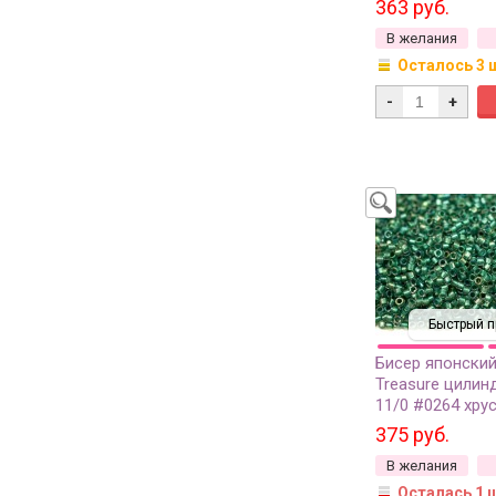
363 руб.
окрашенный изн
В желания
грамм
Осталось 3 
-
+
Быстрый п
Бисер японски
Treasure цилин
11/0 #0264 хру
изумруд радуж
375 руб.
окрашенный изн
В желания
грамм
Осталась 1 