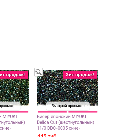
ит продаж!
Хит продаж!
просмотр
Быстрый просмотр
й MIYUKI
Бисер японский MIYUKI
стиугольный)
Delica Cut (шестиугольный)
сине-
11/0 DBС-0005 сине-
зеленый ирис,
445 руб.