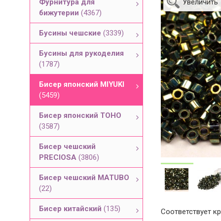
Фурнитура для
Увеличить
бижутерии
(4367)
Бусины чешские
(3339)
Бусины для рукоделия
(1787)
Бисер японский MIYUKI
(5459)
Бисер японский TOHO
(3587)
Бисер чешский
PRECIOSA
(3806)
Бисер чешский MATUBO
(22)
Бисер китайский
(135)
Соответствует кр