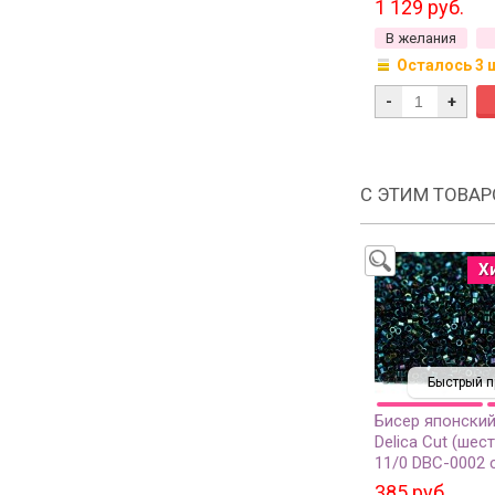
1 129 руб.
грамм
В желания
Осталось 3 
-
+
С ЭТИМ ТОВА
Х
Быстрый п
Бисер японский
Delica Cut (шес
11/0 DBС-0002 
металлизирова
385 руб.