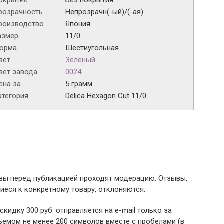
окрытие
Без покрытия
розрачность
Непрозрачн(-ый)/(-ая)
роизводство
Япония
азмер
11/0
орма
Шестиугольная
вет
Зеленый
вет завода
0024
на за...
5 грамм
атегория
Delica Hexagon Cut 11/0
ывы перед публикацией проходят модерацию. Отзывы,
иеся к конкретному товару, отклоняются.
 скидку 300 руб. отправляется на e-mail только за
емом не менее 200 символов вместе с пробелами (в