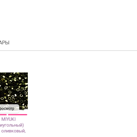
АРЫ
росмотр
 MIYUKI
тиугольный)
 оливковый,
нный, 5