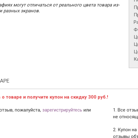
П
фиях могут отличаться от реального цвета товара из-
П
и разных экранов.
П
Р
Ф
Ц
Ц
Це
К
АРЕ
о товаре и получите купон на скидку 300 руб.!
отзыв, пожалуйста,
зарегистрируйтесь
или
1. Все отз
не относящ
2. Купон на
отзывы объ