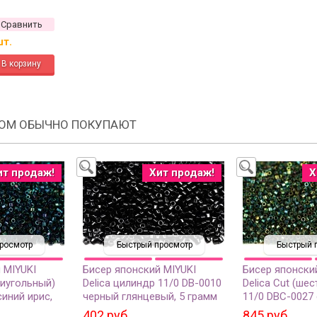
Сравнить
шт.
РОМ ОБЫЧНО ПОКУПАЮТ
ит продаж!
Хит продаж!
Х
росмотр
Быстрый просмотр
Быстрый 
 MIYUKI
Бисер японский MIYUKI
Бисер японски
тиугольный)
Delica цилиндр 11/0 DB-0010
Delica Cut (ше
синий ирис,
черный глянцевый, 5 грамм
11/0 DBС-0027 
нный, 5
зеленый ирис,
402 руб.
845 руб.