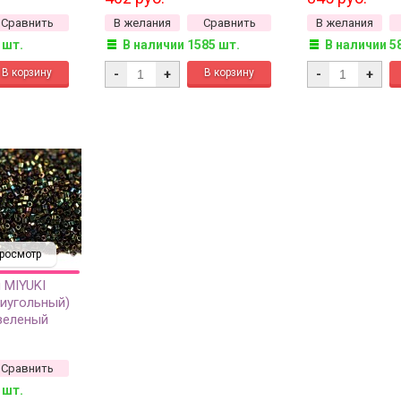
металлизирова
Сравнить
В желания
Сравнить
В желания
грамм
 шт.
В наличии 1585 шт.
В наличии 5
-
+
-
+
росмотр
 MIYUKI
тиугольный)
зеленый
ированный, 5
Сравнить
 шт.