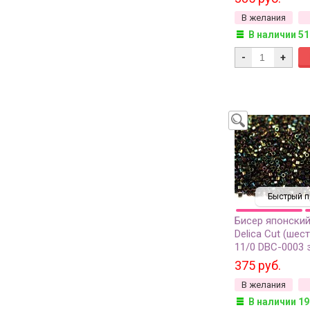
грамм
В желания
В наличии 51
-
+
Быстрый п
Бисер японский
Delica Cut (шес
11/0 DBС-0003 
ирис, металлиз
375 руб.
грамм
В желания
В наличии 19