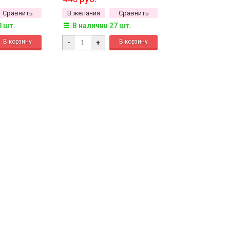
нный, 5
металлизированный, 5
Сравнить
В желания
Сравнить
грамм
8 шт.
В наличии 27 шт.
-
+