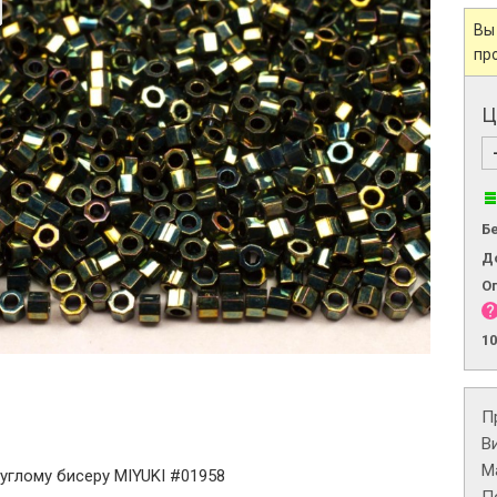
Вы
пр
Ц
Б
Д
О
1
П
В
М
углому бисеру MIYUKI #01958