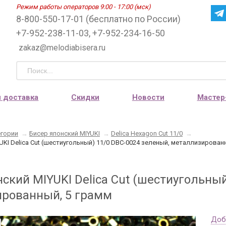
Режим работы операторов 9:00 - 17:00 (мск)
8-800-550-17-01 (бесплатно по России)
+7-952-238-11-03, +7-952-234-16-50
zakaz@melodiabisera.ru
и доставка
Скидки
Новости
Мастер
егории
→
Бисер японский MIYUKI
→
Delica Hexagon Cut 11/0
→
UKI Delica Cut (шестиугольный) 11/0 DBС-0024 зеленый, металлизирован
ский MIYUKI Delica Cut (шестиугольный
рованный, 5 грамм
Доб