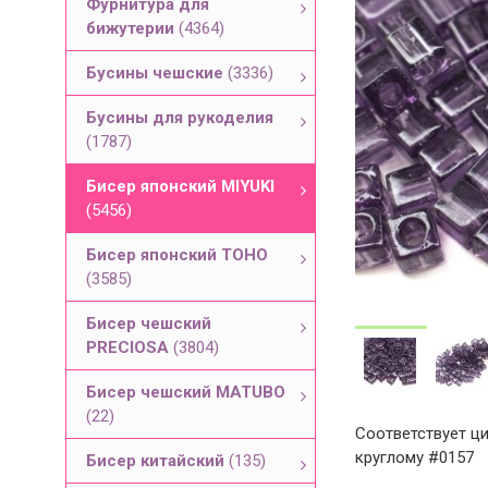
Фурнитура для
бижутерии
(4364)
Бусины чешские
(3336)
Бусины для рукоделия
(1787)
Бисер японский MIYUKI
(5456)
Бисер японский TOHO
(3585)
Бисер чешский
PRECIOSA
(3804)
Бисер чешский MATUBO
(22)
Соответствует ци
круглому #0157
Бисер китайский
(135)