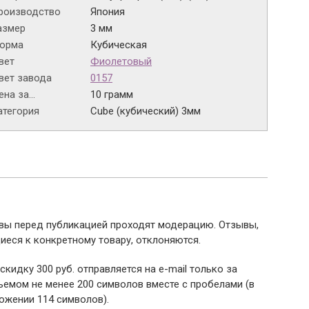
роизводство
Япония
азмер
3 мм
орма
Кубическая
вет
Фиолетовый
вет завода
0157
на за...
10 грамм
атегория
Cube (кубический) 3мм
ывы перед публикацией проходят модерацию. Отзывы,
иеся к конкретному товару, отклоняются.
 скидку 300 руб. отправляется на e-mail только за
емом не менее 200 символов вместе с пробелами (в
ожении 114 символов).