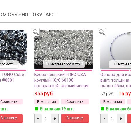
РОМ ОБЫЧНО ПОКУПАЮТ
росмотр
Быстрый просмотр
Быстрый 
й TOHO Cube
Бисер чешский PRECIOSA
Основа для ко
м #0081
круглый 10/0 68108
винт, толщина 
прозрачный, алюминиевая
около 45см, цв
нный, 5
линия внутри, 1 сорт, 50г
латунь/сталь, 
355 руб.
16 ру
33 руб.
Сравнить
В желания
Сравнить
В желания
 шт.
В наличии 19 шт.
В наличии 6
-
+
-
+