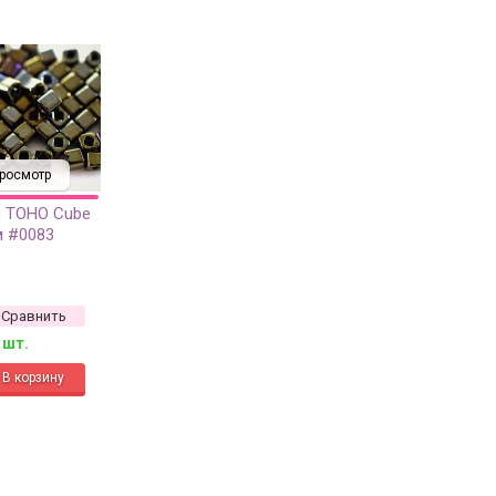
росмотр
й TOHO Cube
м #0083
ный ирис, 5
Сравнить
 шт.