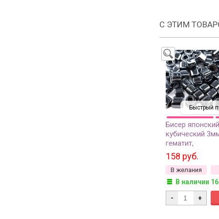
С ЭТИМ ТОВА
Быстрый п
Бисер японски
кубический 3м
гематит,
металлизирова
158 руб.
грамм
В желания
В наличии 16
-
+