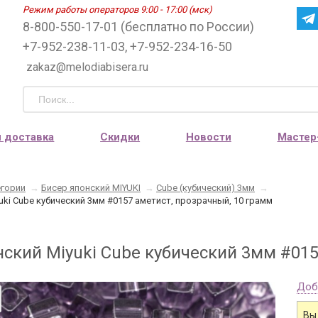
Режим работы операторов 9:00 - 17:00 (мск)
8-800-550-17-01 (бесплатно по России)
+7-952-238-11-03, +7-952-234-16-50
zakaz@melodiabisera.ru
и доставка
Скидки
Новости
Мастер
егории
→
Бисер японский MIYUKI
→
Cube (кубический) 3мм
→
uki Cube кубический 3мм #0157 аметист, прозрачный, 10 грамм
нский Miyuki Cube кубический 3мм #015
Доб
Вы