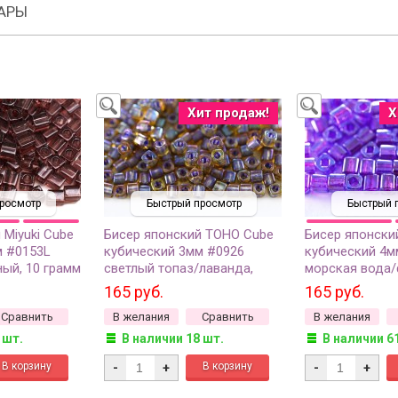
АРЫ
Хит продаж!
Х
росмотр
Быстрый просмотр
Быстрый 
 Miyuki Cube
Бисер японский TOHO Cube
Бисер японски
м #0153L
кубический 3мм #0926
кубический 4м
ный, 10 грамм
светлый топаз/лаванда,
морская вода/
окрашенный изнутри, 5
окрашенный из
165 руб.
165 руб.
грамм
грамм
Сравнить
В желания
Сравнить
В желания
 шт.
В наличии 18 шт.
В наличии 6
-
+
-
+