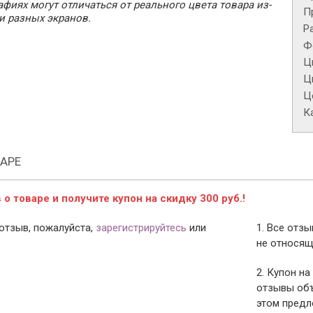
фиях могут отличаться от реального цвета товара из-
П
и разных экранов.
Р
Ф
Ц
Ц
Це
К
АРЕ
о товаре и получите купон на скидку 300 руб.!
отзыв, пожалуйста,
зарегистрируйтесь
или
1. Все отз
не относящ
2. Купон на
отзывы объ
этом предл