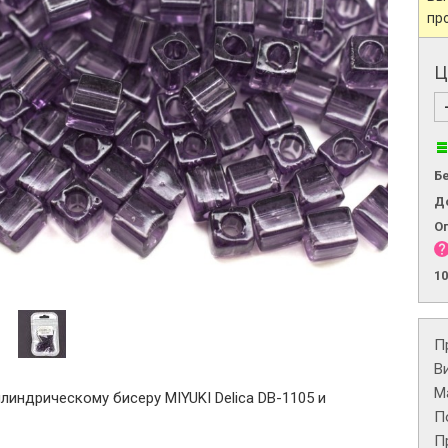
пр
Ц
Б
Д
О
1
П
В
М
линдрическому бисеру MIYUKI Delica DB-1105 и
П
П