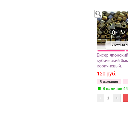
Быстрый п
Бисер японски
кубический 3м
коричневый,
металлизирован
120 руб.
грамм
В желания
В наличии 44
-
+