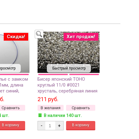
Скидка!
Хит продаж!
просмотр
Быстрый просмотр
лье с замком
Бисер японский TOHO
1мм, длина
круглый 11/0 #0021
ет синий,
хрусталь, серебряная линия
34-048, 1шт
внутри, 10 грамм
б.
211 руб.
Сравнить
В желания
Сравнить
4 шт.
В наличии 140 шт.
-
+