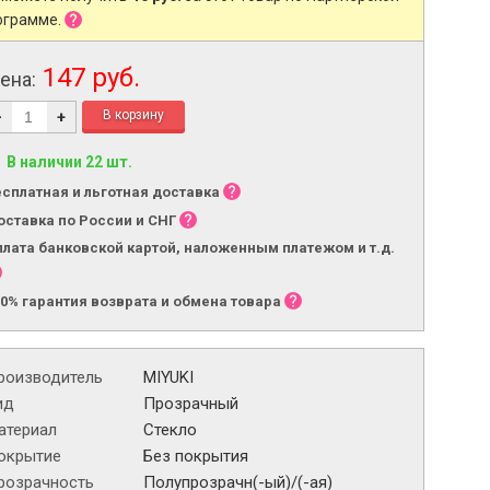
ограмме.
147 руб.
ена:
-
+
В наличии 22 шт.
есплатная и льготная доставка
оставка по России и СНГ
плата банковской картой, наложенным платежом и т.д.
00% гарантия возврата и обмена товара
роизводитель
MIYUKI
ид
Прозрачный
атериал
Стекло
окрытие
Без покрытия
розрачность
Полупрозрачн(-ый)/(-ая)