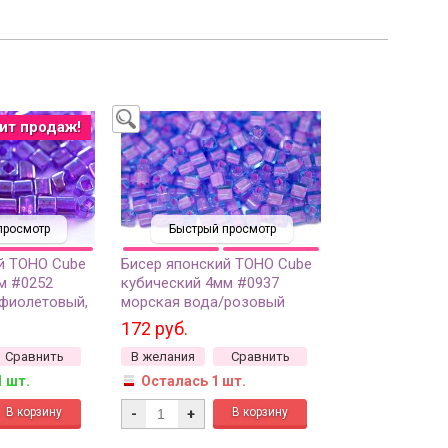
ит продаж!
просмотр
Быстрый просмотр
й TOHO Cube
Бисер японский TOHO Cube
м #0252
кубический 4мм #0937
фиолетовый,
морская вода/розовый
нутри, 5
Bubble Gum, окрашенный
172 руб.
изнутри, 5 грамм
Сравнить
В желания
Сравнить
1 шт.
Осталась 1 шт.
-
+