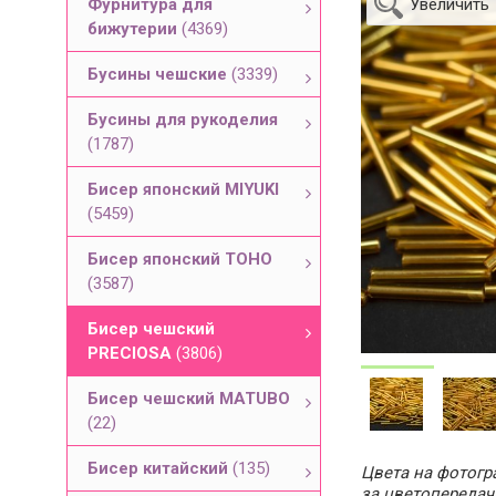
Фурнитура для
Увеличить
бижутерии
(4369)
Бусины чешские
(3339)
Бусины для рукоделия
(1787)
Бисер японский MIYUKI
(5459)
Бисер японский TOHO
(3587)
Бисер чешский
PRECIOSA
(3806)
Бисер чешский MATUBO
(22)
Бисер китайский
(135)
Цвета на фотогра
за цветопередач