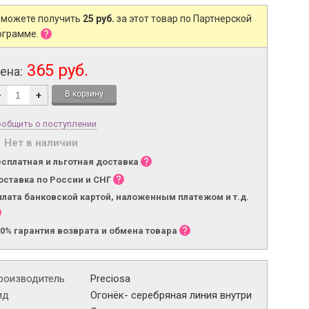
 можете получить
25 руб.
за этот товар по Партнерской
ограмме.
365 руб.
ена:
-
+
общить о поступлении
Нет в наличии
есплатная и льготная доставка
оставка по России и СНГ
плата банковской картой, наложенным платежом и т.д.
00% гарантия возврата и обмена товара
роизводитель
Preciosa
ид
Огонёк- серебряная линия внутри