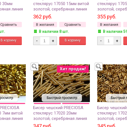
0 30мм
стеклярус 17050 15мм витой
стеклярус 170
ряная линия
золотой, серебряная линия
золотой, сере
внутри, 50г
внутри, 50г
362 руб.
355 руб.
Сравнить
В желания
Сравнить
В желания
шт.
В наличии 8 шт.
В наличии 5
-
+
-
+
Хит продаж!
росмотр
Быстрый просмотр
Быстрый 
 PRECIOSA
Бисер чешский PRECIOSA
Бисер чешский
0 7мм витой
стеклярус 17020 20мм
стеклярус 170
ряная линия
золотой, серебряная линия
золотой, сере
внутри, 50г
внутри, 50г
347 руб.
345 руб.