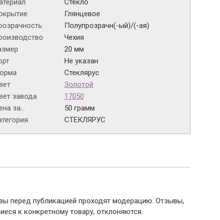
атериал
Стекло
окрытие
Глянцевое
розрачность
Полупрозрачн(-ый)/(-ая)
роизводство
Чехия
азмер
20 мм
орт
Не указан
орма
Стеклярус
вет
Золотой
вет завода
17050
на за...
50 грамм
атегория
СТЕКЛЯРУС
ывы перед публикацией проходят модерацию. Отзывы,
иеся к конкретному товару, отклоняются.