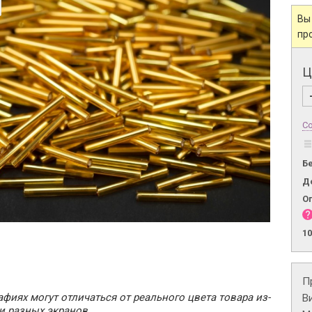
Вы
пр
Ц
Со
Б
Д
О
1
П
фиях могут отличаться от реального цвета товара из-
В
и разных экранов.