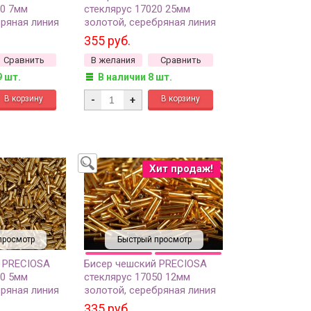
50 7мм
стеклярус 17020 25мм
бряная линия
золотой, серебряная линия
внутри, 50г
355 руб.
Сравнить
В желания
Сравнить
9 шт.
В наличии 8 шт.
-
+
Хит продаж!
просмотр
Быстрый просмотр
 PRECIOSA
Бисер чешский PRECIOSA
20 5мм
стеклярус 17050 12мм
бряная линия
золотой, серебряная линия
внутри, 50г
335 руб.