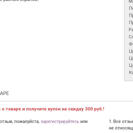
М
П
П
П
Р
С
Ф
Ц
Ц
Це
К
АРЕ
о товаре и получите купон на скидку 300 руб.!
отзыв, пожалуйста,
зарегистрируйтесь
или
1. Все отз
не относящ