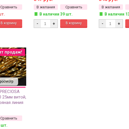
Сравнить
В желания
Сравнить
В желания
шт.
В наличии 39 шт.
В наличии 1
-
+
-
+
ит продаж!
росмотр
 PRECIOSA
0 25мм витой,
ряная линия
Сравнить
 шт.