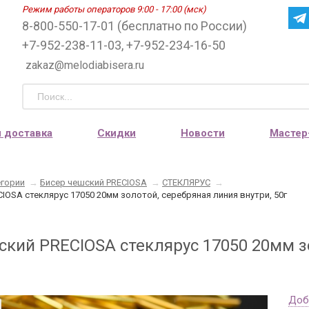
Режим работы операторов 9:00 - 17:00 (мск)
8-800-550-17-01 (бесплатно по России)
+7-952-238-11-03, +7-952-234-16-50
zakaz@melodiabisera.ru
и доставка
Скидки
Новости
Мастер
егории
→
Бисер чешский PRECIOSA
→
СТЕКЛЯРУС
→
IOSA стеклярус 17050 20мм золотой, серебряная линия внутри, 50г
ский PRECIOSA стеклярус 17050 20мм зо
Доб