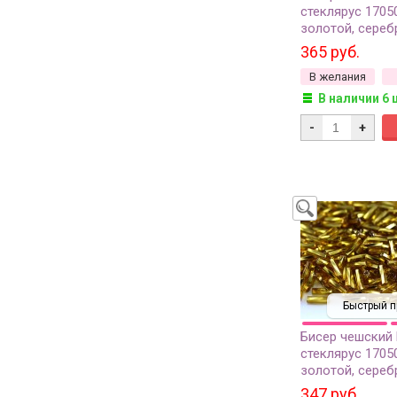
стеклярус 1705
золотой, сереб
внутри, 50г
365 руб.
В желания
В наличии 6 
-
+
Быстрый п
Бисер чешский
стеклярус 1705
золотой, сереб
внутри, 50г
347 руб.