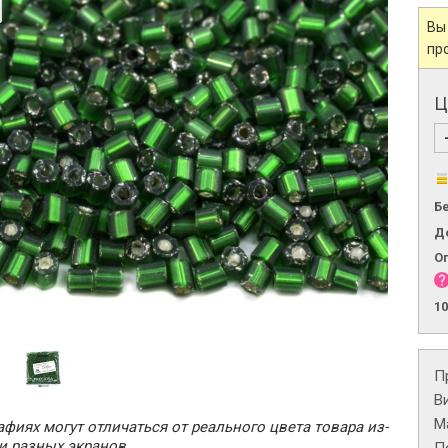
Вы
пр
Ц
Б
Д
О
1
П
В
М
фиях могут отличаться от реального цвета товара из-
и разных экранов.