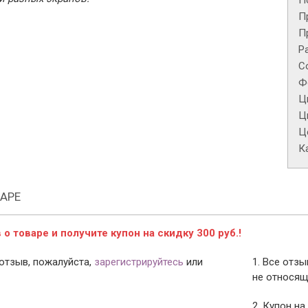
П
П
П
Р
С
Ф
Ц
Ц
Це
К
АРЕ
о товаре и получите купон на скидку 300 руб.!
отзыв, пожалуйста,
зарегистрируйтесь
или
1. Все отз
не относящ
2. Купон на