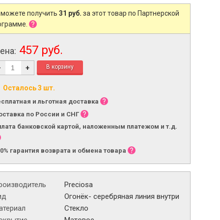
 можете получить
31 руб.
за этот товар по Партнерской
ограмме.
457 руб.
ена:
-
+
Осталось 3 шт.
есплатная и льготная доставка
оставка по России и СНГ
плата банковской картой, наложенным платежом и т.д.
00% гарантия возврата и обмена товара
роизводитель
Preciosa
ид
Огонёк- серебряная линия внутри
атериал
Стекло