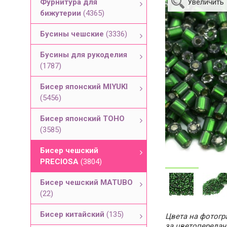
Фурнитура для
Увеличить
бижутерии
(4365)
Бусины чешские
(3336)
Бусины для рукоделия
(1787)
Бисер японский MIYUKI
(5456)
Бисер японский TOHO
(3585)
Бисер чешский
PRECIOSA
(3804)
Бисер чешский MATUBO
(22)
Бисер китайский
(135)
Цвета на фотогра
за цветопередач