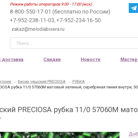
Режим работы операторов 9:00 - 17:00 (мск)
8-800-550-17-01 (бесплатно по России)
+7-952-238-11-03, +7-952-234-16-50
zakaz@melodiabisera.ru
и доставка
Скидки
Новости
Мастер
егории
→
Бисер чешский PRECIOSA
→
РУБКА
→
IOSA рубка 11/0 57060М матовый зеленый, серебряная линия внутри, 50
ский PRECIOSA рубка 11/0 57060М мат
г
Доб