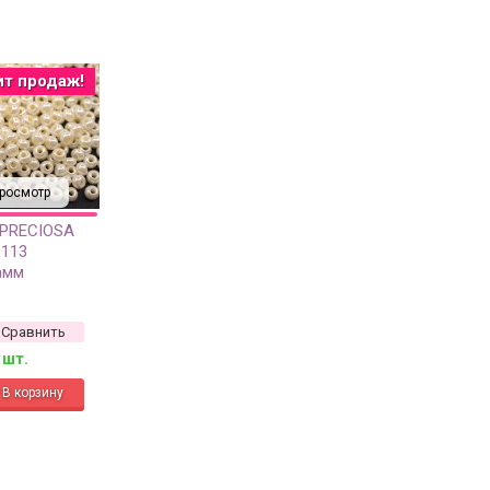
ит продаж!
росмотр
 PRECIOSA
6113
амм
Сравнить
 шт.