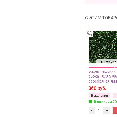
С ЭТИМ ТОВА
Быстрый п
Бисер чешский
рубка 10/0 570
серебряная лин
50г
360 руб.
В желания
В наличии 20
-
+