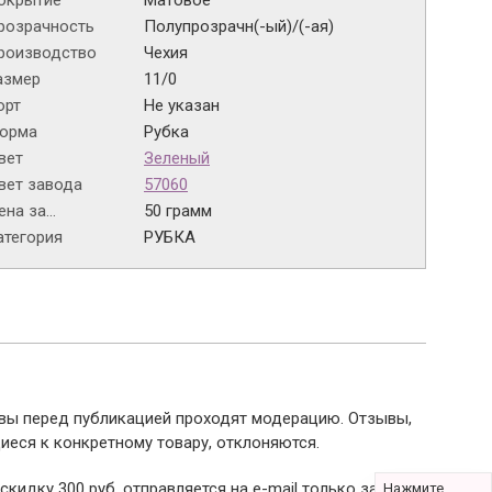
окрытие
Матовое
розрачность
Полупрозрачн(-ый)/(-ая)
роизводство
Чехия
азмер
11/0
орт
Не указан
орма
Рубка
вет
Зеленый
вет завода
57060
на за...
50 грамм
атегория
РУБКА
ывы перед публикацией проходят модерацию. Отзывы,
иеся к конкретному товару, отклоняются.
 скидку 300 руб. отправляется на e-mail только за
Нажмите