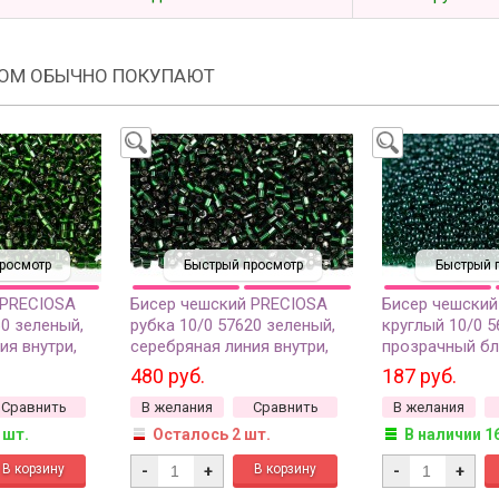
РОМ ОБЫЧНО ПОКУПАЮТ
росмотр
Быстрый просмотр
Быстрый 
 PRECIOSA
Бисер чешский PRECIOSA
Бисер чешский
60 зеленый,
рубка 10/0 57620 зеленый,
круглый 10/0 
ия внутри,
серебряная линия внутри,
прозрачный бл
50г
грамм
480 руб.
187 руб.
Сравнить
В желания
Сравнить
В желания
 шт.
Осталось 2 шт.
В наличии 1
-
+
-
+