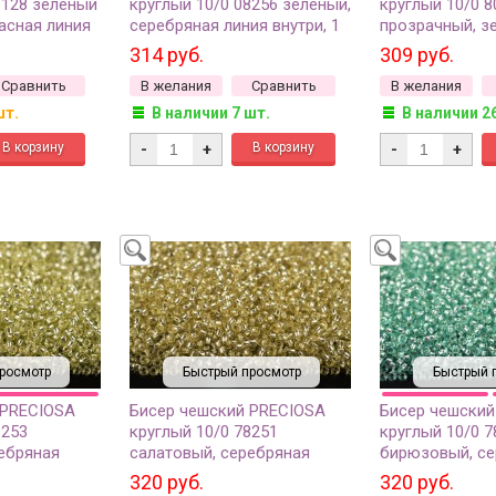
1128 зеленый
круглый 10/0 08256 зеленый,
круглый 10/0 8
асная линия
серебряная линия внутри, 1
прозрачный, з
50г
сорт, 50г
внутри, 1 сорт,
314 руб.
309 руб.
Сравнить
В желания
Сравнить
В желания
шт.
В наличии 7 шт.
В наличии 2
-
+
-
+
росмотр
Быстрый просмотр
Быстрый 
 PRECIOSA
Бисер чешский PRECIOSA
Бисер чешский
8253
круглый 10/0 78251
круглый 10/0 7
ебряная
салатовый, серебряная
бирюзовый, се
сорт, 50г
линия внутри, 1 сорт, 50г
линия внутри, 1
320 руб.
320 руб.