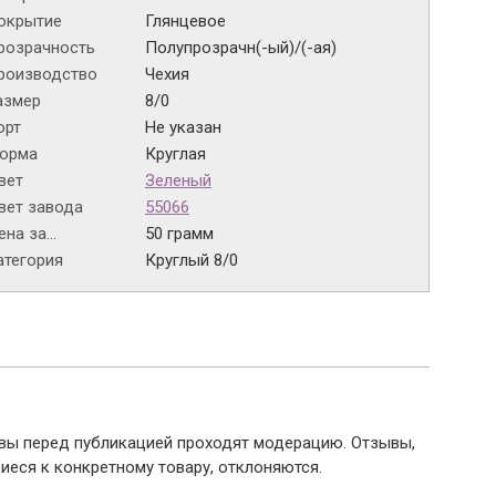
окрытие
Глянцевое
розрачность
Полупрозрачн(-ый)/(-ая)
роизводство
Чехия
азмер
8/0
орт
Не указан
орма
Круглая
вет
Зеленый
вет завода
55066
на за...
50 грамм
атегория
Круглый 8/0
ывы перед публикацией проходят модерацию. Отзывы,
иеся к конкретному товару, отклоняются.