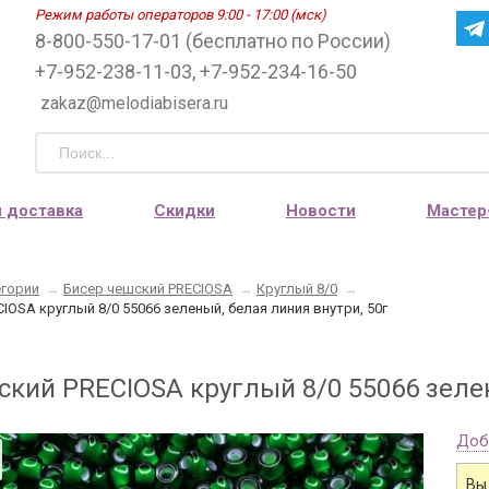
Режим работы операторов 9:00 - 17:00 (мск)
8-800-550-17-01 (бесплатно по России)
+7-952-238-11-03, +7-952-234-16-50
zakaz@melodiabisera.ru
и доставка
Скидки
Новости
Мастер
егории
→
Бисер чешский PRECIOSA
→
Круглый 8/0
→
IOSA круглый 8/0 55066 зеленый, белая линия внутри, 50г
ский PRECIOSA круглый 8/0 55066 зелен
Доб
Вы