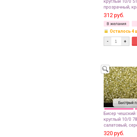
круглый 10/0 5
прозрачный, кр
внутри, 1 сорт, 
312 руб.
В желания
Осталось 4 
-
+
Быстрый п
Бисер чешский
круглый 10/0 7
салатовый, сер
линия внутри, 1 
320 руб.