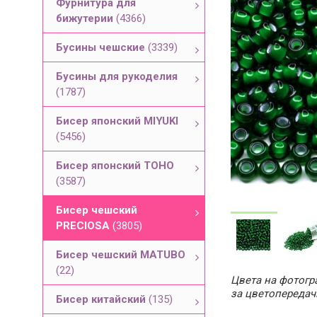
Фурнитура для
бижутерии
(4366)
Бусины чешские
(3339)
Бусины для рукоделия
(1787)
Бисер японский MIYUKI
(5456)
Бисер японский TOHO
(3587)
Бисер чешский
PRECIOSA
(3805)
Бисер чешский MATUBO
(22)
Цвета на фотогра
за цветопередач
Бисер китайский
(135)