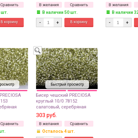
Сравнить
В желания
Сравнить
В желания
 шт.
В наличии 50 шт.
В наличии 3
-
+
-
+
росмотр
Быстрый просмотр
 PRECIOSA
Бисер чешский PRECIOSA
8153
круглый 10/0 78152
ебряная
салатовый, серебряная
сорт, 50г
линия внутри, 1 сорт, 50г
303 руб.
Сравнить
В желания
Сравнить
шт.
Осталось 4 шт.