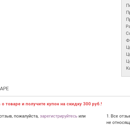
П
П
П
Р
С
Ф
Ц
Ц
Це
К
АРЕ
о товаре и получите купон на скидку 300 руб.!
отзыв, пожалуйста,
зарегистрируйтесь
или
1. Все отз
не относящ