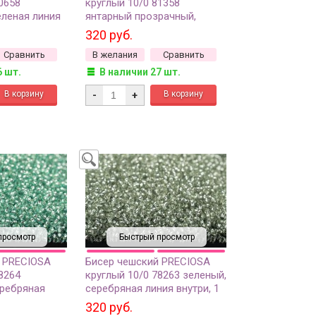
0658
круглый 10/0 81358
еленая линия
янтарный прозрачный,
 50г
зеленая линия внутри, 1
320 руб.
сорт, 50г
Сравнить
В желания
Сравнить
6 шт.
В наличии 27 шт.
-
+
просмотр
Быстрый просмотр
 PRECIOSA
Бисер чешский PRECIOSA
8264
круглый 10/0 78263 зеленый,
ребряная
серебряная линия внутри, 1
 сорт, 50г
сорт, 50г
320 руб.