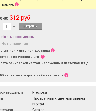
ограмме.
312 руб.
ена:
-
+
общить о поступлении
Нет в наличии
есплатная и льготная доставка
оставка по России и СНГ
плата банковской картой, наложенным платежом и т.д.
00% гарантия возврата и обмена товара
роизводитель
Preciosa
ид
Прозрачный с цветной линией
внутри
атериал
Стекло