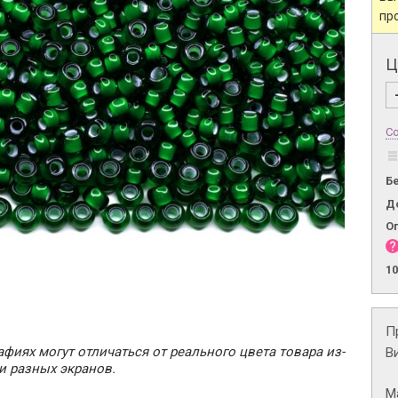
пр
Ц
Со
Б
Д
О
1
П
фиях могут отличаться от реального цвета товара из-
В
и разных экранов.
М