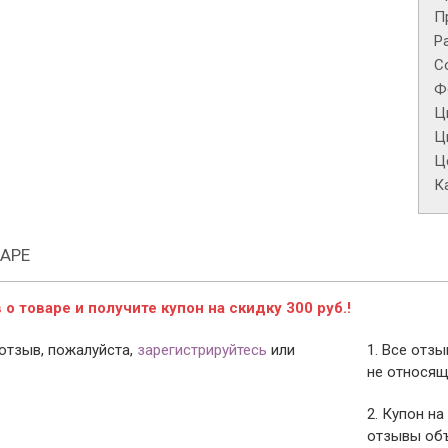
П
Р
С
Ф
Ц
Ц
Це
К
АРЕ
о товаре и получите купон на скидку 300 руб.!
отзыв, пожалуйста,
зарегистрируйтесь
или
1. Все отз
не относящ
2. Купон на
отзывы объ