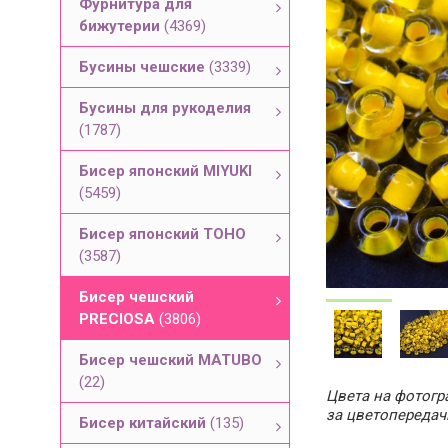
Фурнитура для
бижутерии
(4369)
Бусины чешские
(3339)
Бусины для рукоделия
(1787)
Бисер японский MIYUKI
(5459)
Бисер японский TOHO
(3587)
Бисер чешский
PRECIOSA
(3806)
Бисер чешский MATUBO
(22)
Цвета на фотогра
за цветопередач
Бисер китайский
(135)