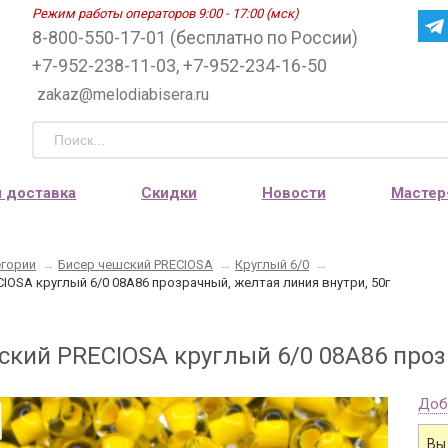
Режим работы операторов 9:00 - 17:00 (мск)
8-800-550-17-01 (бесплатно по России)
+7-952-238-11-03, +7-952-234-16-50
zakaz@melodiabisera.ru
и доставка
Скидки
Новости
Мастер
егории
→
Бисер чешский PRECIOSA
→
Круглый 6/0
→
IOSA круглый 6/0 08А86 прозрачный, желтая линия внутри, 50г
ский PRECIOSA круглый 6/0 08А86 проз
Доб
Вы