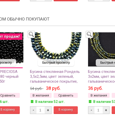
РОМ ОБЫЧНО ПОКУПАЮТ
ит продаж!
росмотр
Быстрый просмотр
Быстрый 
 PRECIOSA
Бусина стеклянная Рондель
Бусина стекля
980 черный
3,5х2,5мм, цвет зеленый,
3х2мм, цвет зе
50г
гальваническое покрытие,
гальваническо
501-008, 20шт
501-006, 20шт
38 руб.
36 руб.
54 руб.
Сравнить
В желания
Сравнить
В желания
6 шт.
В наличии 52 шт.
В наличии 5
-
+
-
+