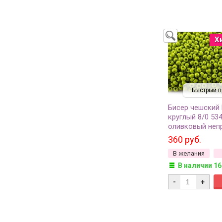
Х
Быстрый п
Бисер чешский
круглый 8/0 53
оливковый неп
50г
360 руб.
В желания
В наличии 16
-
+