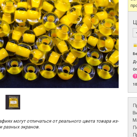
пр
Ц
Б
Д
О
1
П
В
М
фиях могут отличаться от реального цвета товара из-
и разных экранов.
П
П