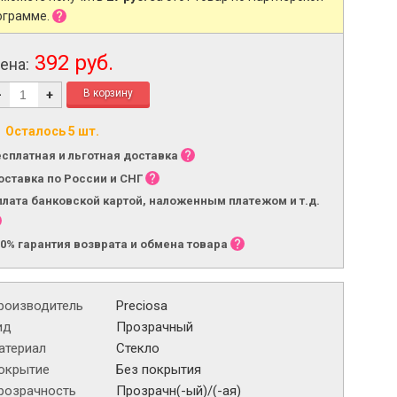
ограмме.
392 руб.
ена:
-
+
Осталось 5 шт.
есплатная и льготная доставка
оставка по России и СНГ
плата банковской картой, наложенным платежом и т.д.
00% гарантия возврата и обмена товара
роизводитель
Preciosa
ид
Прозрачный
атериал
Стекло
окрытие
Без покрытия
розрачность
Прозрачн(-ый)/(-ая)