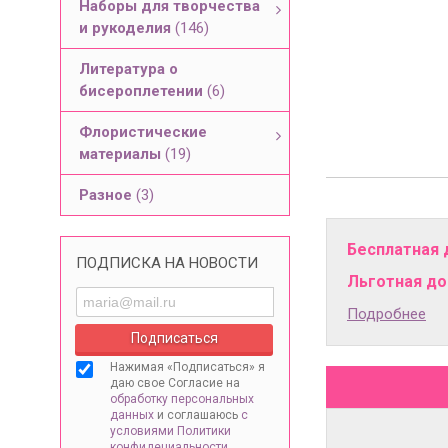
Наборы для творчества
и рукоделия
(146)
Литература о
бисероплетении
(6)
Флористические
материалы
(19)
Разное
(3)
Бесплатная 
ПОДПИСКА НА НОВОСТИ
Льготная дос
Подробнее
Нажимая «Подписаться» я
даю свое Согласие на
обработку персональных
данных
и соглашаюсь
с
условиями Политики
конфидециальности