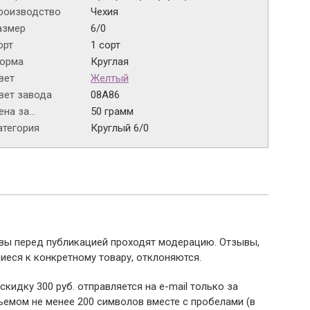
роизводство
Чехия
азмер
6/0
орт
1 сорт
орма
Круглая
вет
Желтый
вет завода
08A86
на за...
50 грамм
атегория
Круглый 6/0
ывы перед публикацией проходят модерацию. Отзывы,
иеся к конкретному товару, отклоняются.
 скидку 300 руб. отправляется на e-mail только за
емом не менее 200 символов вместе с пробелами (в