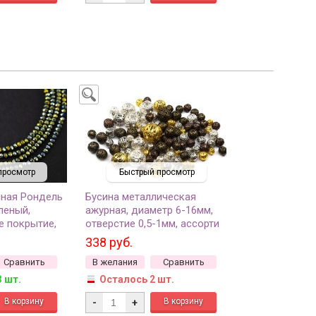
просмотр
Быстрый просмотр
нная Рондель
Бусина металлическая
леный,
ажурная, диаметр 6-16мм,
е покрытие,
отверстие 0,5-1мм, ассорти
цветов, 504-015, 100шт
338 руб.
Сравнить
В желания
Сравнить
3 шт.
Осталось 2 шт.
-
+