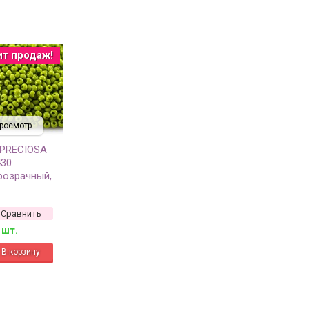
ит продаж!
росмотр
 PRECIOSA
430
розрачный,
Сравнить
 шт.