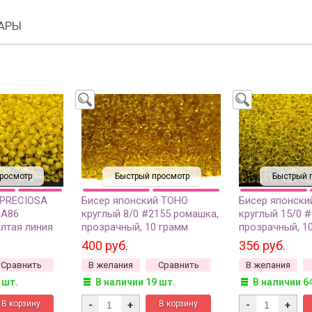
АРЫ
росмотр
Быстрый просмотр
Быстрый 
 PRECIOSA
Бисер японский TOHO
Бисер японски
8A86
круглый 8/0 #2155 ромашка,
круглый 15/0 #
лтая линия
прозрачный, 10 грамм
прозрачный, 1
50г
400 руб.
356 руб.
Сравнить
В желания
Сравнить
В желания
 шт.
В наличии 19 шт.
В наличии 6
-
+
-
+