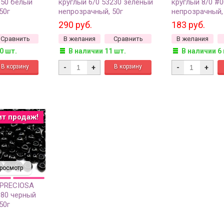
050 белый
круглый 6/0 53230 зеленый
круглый 8/0 #0
50г
непрозрачный, 50г
непрозрачный,
290 руб.
183 руб.
Сравнить
В желания
Сравнить
В желания
0 шт.
В наличии 11 шт.
В наличии 6
-
+
-
+
ит продаж!
росмотр
 PRECIOSA
980 черный
50г