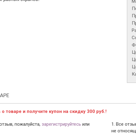
М
П
П
П
Р
С
Ф
Ц
Ц
Це
К
АРЕ
о товаре и получите купон на скидку 300 руб.!
отзыв, пожалуйста,
зарегистрируйтесь
или
1. Все отз
не относящ