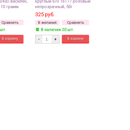
043D василек,
круглый 6/0 16177 розовый
 10 грамм
непрозрачный, 50г
325 руб.
Сравнить
В желания
Сравнить
 шт.
В наличии 20 шт.
-
+