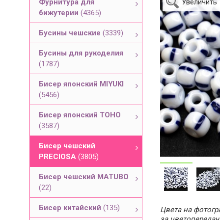
Фурнитура для
Увеличить
бижутерии
(4365)
Бусины чешские
(3339)
Бусины для рукоделия
(1787)
Бисер японский MIYUKI
(5456)
Бисер японский TOHO
(3587)
Бисер чешский
PRECIOSA
(3805)
Бисер чешский MATUBO
(22)
Бисер китайский
(135)
Цвета на фотогра
за цветопередач