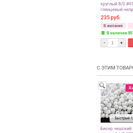
круглый 8/0 #0
глянцевый неп
10 грамм
235 руб.
В желания
В наличии 85
-
+
С ЭТИМ ТОВА
Х
Быстрый п
Бисер чешский