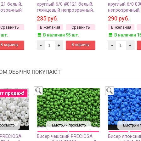
121 белый,
круглый 6/0 #0121 белый,
круглый 6/0 0
розрачный,
глянцевый непрозрачный,
непрозрачный,
10 грамм
235 руб.
290 руб.
Сравнить
В желания
Сравнить
В желания
 шт.
В наличии 95 шт.
В наличии 1
-
+
-
+
РОМ ОБЫЧНО ПОКУПАЮТ
ит продаж!
росмотр
Быстрый просмотр
Быстрый 
 PRECIOSA
Бисер чешский PRECIOSA
Бисер японски