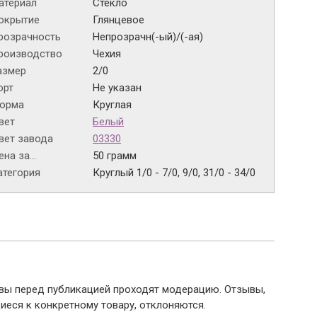
атериал
Стекло
окрытие
Глянцевое
розрачность
Непрозрачн(-ый)/(-ая)
роизводство
Чехия
азмер
2/0
орт
Не указан
орма
Круглая
вет
Белый
вет завода
03330
на за...
50 грамм
атегория
Круглый 1/0 - 7/0, 9/0, 31/0 - 34/0
ывы перед публикацией проходят модерацию. Отзывы,
иеся к конкретному товару, отклоняются.