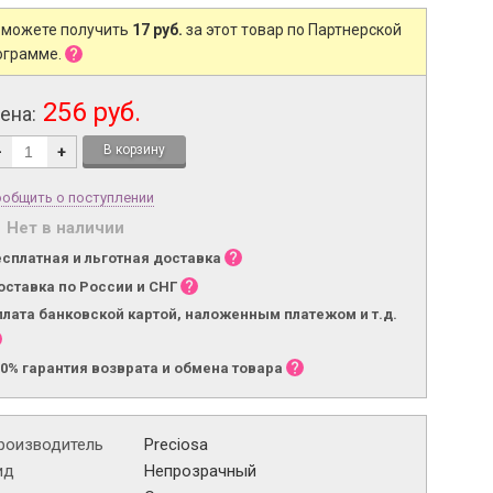
 можете получить
17 руб.
за этот товар по Партнерской
ограмме.
256 руб.
ена:
-
+
общить о поступлении
Нет в наличии
есплатная и льготная доставка
оставка по России и СНГ
плата банковской картой, наложенным платежом и т.д.
00% гарантия возврата и обмена товара
роизводитель
Preciosa
ид
Непрозрачный