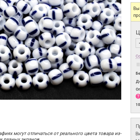
Вы
пр
Ц
Со
Б
Д
О
1
П
фиях могут отличаться от реального цвета товара из-
В
и разных экранов.