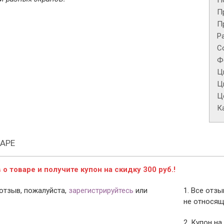
П
П
П
Р
С
Ф
Ц
Ц
Це
К
АРЕ
о товаре и получите купон на скидку 300 руб.!
отзыв, пожалуйста,
зарегистрируйтесь
или
1. Все отз
не относящ
2. Купон на