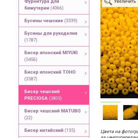
Фурнитура для
Увеличить
бижутерии
(4366)
Бусины чешские
(3339)
Бусины для рукоделия
(1787)
Бисер японский MIYUKI
(5456)
Бисер японский TOHO
(3587)
Бисер чешский
PRECIOSA
(3805)
Бисер чешский MATUBO
(22)
Бисер китайский
(135)
Цвета на фотогра
за цветопередач