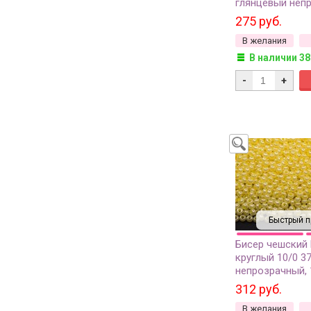
глянцевый неп
10 грамм
275 руб.
В желания
В наличии 38
-
+
Быстрый п
Бисер чешский
круглый 10/0 3
непрозрачный, 1
312 руб.
В желания