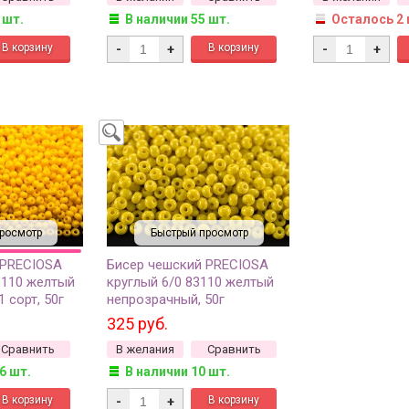
 шт.
В наличии 55 шт.
Осталось 2 
-
+
-
+
росмотр
Быстрый просмотр
 PRECIOSA
Бисер чешский PRECIOSA
3110 желтый
круглый 6/0 83110 желтый
 сорт, 50г
непрозрачный, 50г
325 руб.
Сравнить
В желания
Сравнить
6 шт.
В наличии 10 шт.
-
+