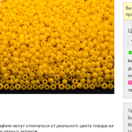
Вы
пр
Ц
Б
Д
О
1
П
В
М
фиях могут отличаться от реального цвета товара из-
и разных экранов.