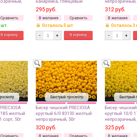
розрачный,
канарейка, глянцевый
непрозрачный, 
непрозрачный, 10 грамм
295 руб.
312 руб.
Сравнить
В желания
Сравнить
В желания
 шт.
Осталось 5 шт.
Осталось 3 
-
+
-
+
росмотр
Быстрый просмотр
Быстрый 
 PRECIOSA
Бисер чешский PRECIOSA
Бисер чешский
7185 желтый
круглый 6/0 83130 желтый
круглый 10/0 
 сорт, 50г
непрозрачный, 50г
непрозрачный, 
320 руб.
325 руб.
Сравнить
В желания
Сравнить
В желания