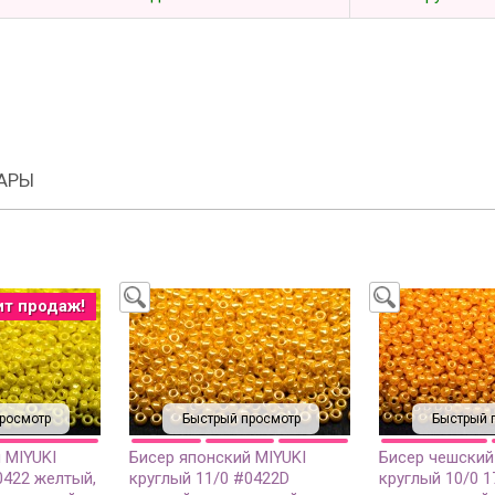
АРЫ
ит продаж!
росмотр
Быстрый просмотр
Быстрый 
 MIYUKI
Бисер японский MIYUKI
Бисер чешский
0422 желтый,
круглый 11/0 #0422D
круглый 10/0 