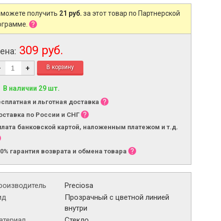
 можете получить
21 руб.
за этот товар по Партнерской
ограмме.
309 руб.
ена:
-
+
В наличии 29 шт.
есплатная и льготная доставка
оставка по России и СНГ
плата банковской картой, наложенным платежом и т.д.
00% гарантия возврата и обмена товара
роизводитель
Preciosa
ид
Прозрачный с цветной линией
внутри
атериал
Стекло