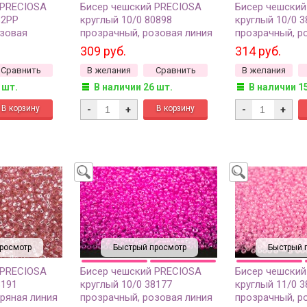
 PRECIOSA
Бисер чешский PRECIOSA
Бисер чешский
82PP
круглый 10/0 80898
круглый 10/0 3
озовая
прозрачный, розовая линия
прозрачный, р
 линия
внутри, 1 сорт, 50г
внутри, 1 сорт,
309 руб.
314 руб.
0г
Сравнить
В желания
Сравнить
В желания
 шт.
В наличии 26 шт.
В наличии 1
-
+
-
+
росмотр
Быстрый просмотр
Быстрый 
 PRECIOSA
Бисер чешский PRECIOSA
Бисер чешский
8191
круглый 10/0 38177
круглый 11/0 3
ряная линия
прозрачный, розовая линия
прозрачный, р