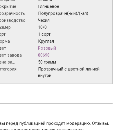
окрытие
Глянцевое
розрачность
Полупрозрачн(-ый)/(-ая)
роизводство
Чехия
азмер
10/0
орт
1 сорт
орма
Круглая
вет
Розовый
вет завода
80698
на за...
50 грамм
атегория
Прозрачный с цветной линией
внутри
ывы перед публикацией проходят модерацию. Отзывы,
иеся к конкретному товару, отклоняются.