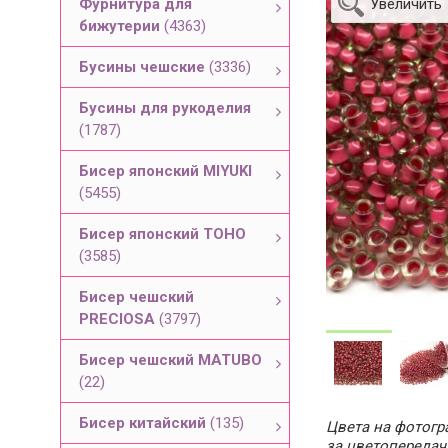
Фурнитура для
Увеличить
бижутерии
(4363)
Бусины чешские
(3336)
Бусины для рукоделия
(1787)
Бисер японский MIYUKI
(5455)
Бисер японский TOHO
(3585)
Бисер чешский
PRECIOSA
(3797)
Бисер чешский MATUBO
(22)
Бисер китайский
(135)
Цвета на фотогра
за цветопередач