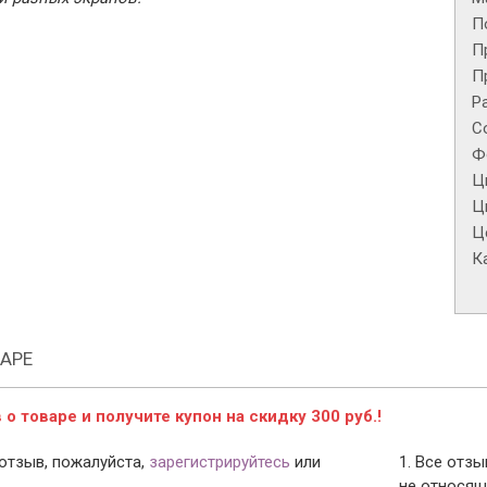
П
П
П
Р
С
Ф
Ц
Ц
Це
К
АРЕ
о товаре и получите купон на скидку 300 руб.!
отзыв, пожалуйста,
зарегистрируйтесь
или
1. Все отз
не относящ