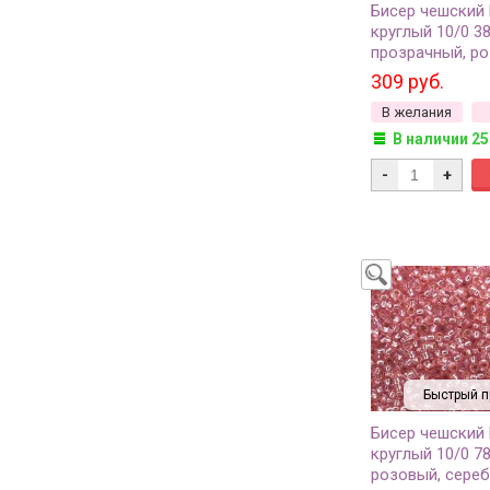
Бисер чешский
круглый 10/0 3
прозрачный, р
перламутровая
309 руб.
внутри, 1сорт, 5
В желания
В наличии 25
-
+
Быстрый п
Бисер чешский
круглый 10/0 7
розовый, сереб