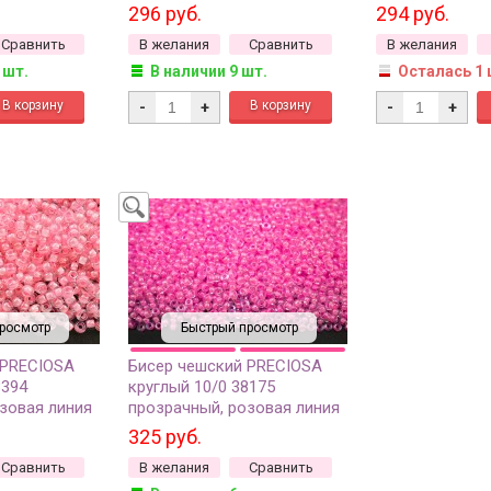
50г
внутри, 1 сорт, 50г
внутри, 50г
296 руб.
294 руб.
Сравнить
В желания
Сравнить
В желания
 шт.
В наличии 9 шт.
Осталась 1 
-
+
-
+
росмотр
Быстрый просмотр
 PRECIOSA
Бисер чешский PRECIOSA
8394
круглый 10/0 38175
зовая линия
прозрачный, розовая линия
50г
внутри, 1 сорт, 50г
325 руб.
Сравнить
В желания
Сравнить