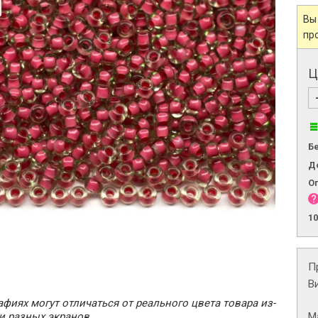
Вы
пр
Ц
Б
Д
О
1
П
В
фиях могут отличаться от реального цвета товара из-
М
и разных экранов.