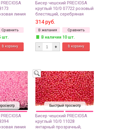
 PRECIOSA
Бисер чешский PRECIOSA
8173
круглый 10/0 07722 розовый
озовая линия
блестящий, серебряная
 50г
линия внутри, 1 сорт, 50г
314 руб.
Сравнить
В желания
Сравнить
5 шт.
В наличии 10 шт.
-
+
просмотр
Быстрый просмотр
 PRECIOSA
Бисер чешский PRECIOSA
8394
круглый 10/0 11028
озовая линия
янтарный прозрачный,