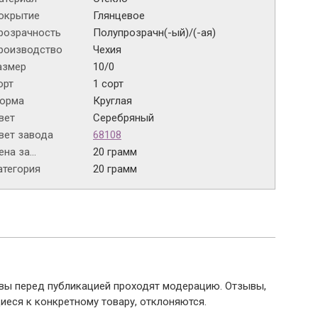
окрытие
Глянцевое
розрачность
Полупрозрачн(-ый)/(-ая)
роизводство
Чехия
азмер
10/0
орт
1 сорт
орма
Круглая
вет
Серебряный
вет завода
68108
на за...
20 грамм
атегория
20 грамм
ывы перед публикацией проходят модерацию. Отзывы,
иеся к конкретному товару, отклоняются.