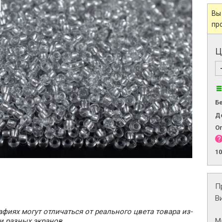
Вы
пр
Ц
Б
Д
О
1
П
В
фиях могут отличаться от реального цвета товара из-
М
и разных экранов.