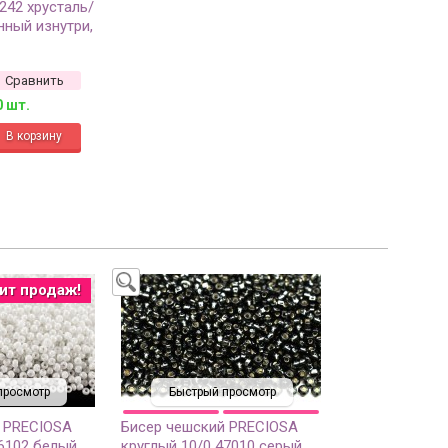
242 хрусталь/
нный изнутри,
Сравнить
0 шт.
ит продаж!
просмотр
Быстрый просмотр
 PRECIOSA
Бисер чешский PRECIOSA
46102 белый
круглый 10/0 47010 серый,