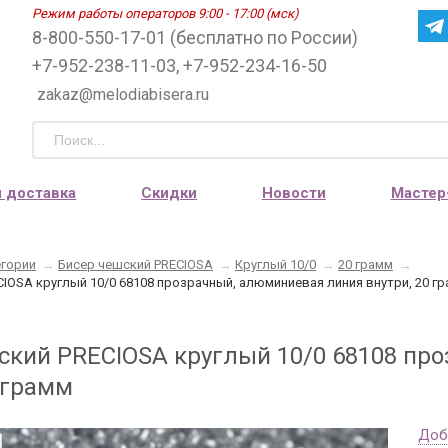
Режим работы операторов 9:00 - 17:00 (мск)
8-800-550-17-01 (бесплатно по России)
+7-952-238-11-03, +7-952-234-16-50
zakaz@melodiabisera.ru
и доставка
Скидки
Новости
Мастер
егории
→
Бисер чешский PRECIOSA
→
Круглый 10/0
→
20 грамм
→
IOSA круглый 10/0 68108 прозрачный, алюминиевая линия внутри, 20 г
ский PRECIOSA круглый 10/0 68108 пр
 грамм
Доб