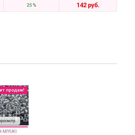
142 руб.
25 %
ит продаж!
просмотр
й MIYUKI