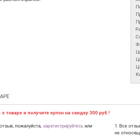
П
П
П
Р
С
Ф
Ц
Ц
Це
К
АРЕ
о товаре и получите купон на скидку 300 руб.!
отзыв, пожалуйста,
зарегистрируйтесь
или
1. Все отз
не относящ