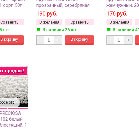
 сорт, 50г
прозрачный, серебряная
жемчужный, 20
линия внутри, 20 грамм
190 руб.
176 руб.
Сравнить
В желания
Сравнить
В желания
5 шт.
В наличии 26 шт.
В наличии 4
-
+
-
+
ит продаж!
росмотр
 PRECIOSA
6102 белый
блестящий, 1