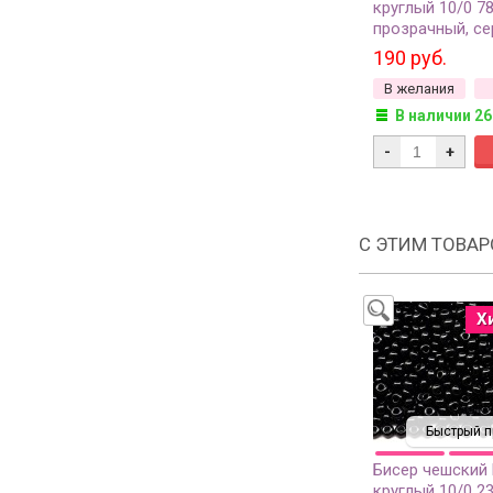
круглый 10/0 7
прозрачный, с
линия внутри, 2
190 руб.
В желания
В наличии 26
-
+
С ЭТИМ ТОВА
Х
Быстрый п
Бисер чешский
круглый 10/0 2