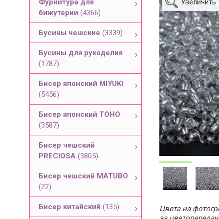
Фурнитура для
Увеличить
бижутерии
(4366)
Бусины чешские
(3339)
Бусины для рукоделия
(1787)
Бисер японский MIYUKI
(5456)
Бисер японский TOHO
(3587)
Бисер чешский
PRECIOSA
(3805)
Бисер чешский MATUBO
(22)
Бисер китайский
(135)
Цвета на фотогра
за цветопередач