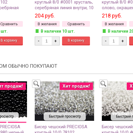
8102
круглый 8/0 #0001 хрусталь,
круглый 8/0 #0
еребряная
серебряная линия внутри, 10
олово, окраше
0 грамм
грамм
10 грамм
204 руб.
218 руб.
Сравнить
В желания
Сравнить
В желания
 шт.
В наличии 10 шт.
В наличии 2
-
+
-
+
РОМ ОБЫЧНО ПОКУПАЮТ
ит продаж!
Хит продаж!
Х
росмотр
Быстрый просмотр
Быстрый 
 PRECIOSA
Бисер чешский PRECIOSA
Бисер чешский
3980 черный
круглый 10/0 78102
круглый 10/0 