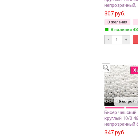
непрозрачный, 1
307 руб.
В желания
В наличии 48
-
+
Х
Быстрый п
Бисер чешский
круглый 10/0 4
непрозрачный 
сорт, 50г
347 руб.