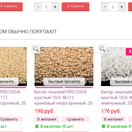
-
+
-
+
РОМ ОБЫЧНО ПОКУПАЮТ
Х
росмотр
Быстрый просмотр
Быстрый 
 PRECIOSA
Бисер чешский PRECIOSA
Бисер чешский
6113
круглый 10/0 46112
круглый 10/0 
озрачный, 20
кремовый непрозрачный, 20
жемчужный, 20
грамм
190 руб.
176 руб.
Сравнить
В желания
Сравнить
В желания
 шт.
В наличии 15 шт.
В наличии 4