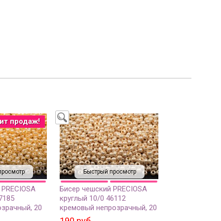
ит продаж!
просмотр
Быстрый просмотр
 PRECIOSA
Бисер чешский PRECIOSA
7185
круглый 10/0 46112
зрачный, 20
кремовый непрозрачный, 20
грамм
190 руб.