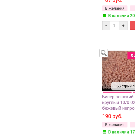
В желания
В наличии 20
-
+
Х
Быстрый п
Бисер чешский
круглый 10/0 0
бежевый непро
грамм
190 руб.
В желания
В наличии 17