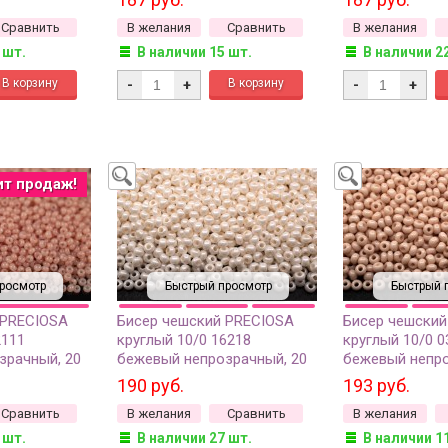
Сравнить
В желания
Сравнить
В желания
 шт.
В наличии 15 шт.
В наличии 2
-
+
-
+
ит продаж!
росмотр
Быстрый просмотр
Быстрый 
 PRECIOSA
Бисер чешский PRECIOSA
Бисер чешский
2111
круглый 10/0 16218
круглый 10/0 0
зрачный, 20
бежевый непрозрачный, 20
бежевый непро
грамм
грамм
190 руб.
193 руб.
Сравнить
В желания
Сравнить
В желания
 шт.
В наличии 27 шт.
В наличии 1