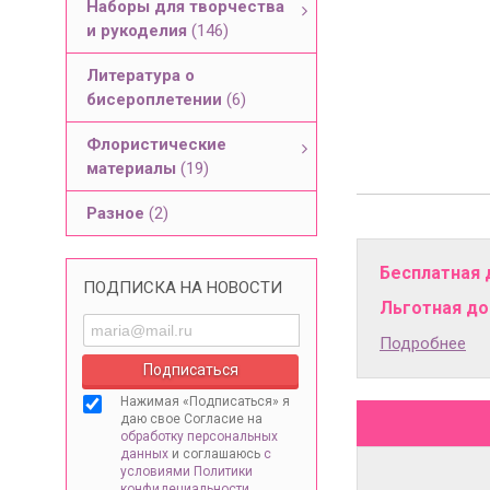
Наборы для творчества
и рукоделия
(146)
Литература о
бисероплетении
(6)
Флористические
материалы
(19)
Разное
(2)
Бесплатная 
ПОДПИСКА НА НОВОСТИ
Льготная дос
Подробнее
Нажимая «Подписаться» я
даю свое Согласие на
обработку персональных
данных
и соглашаюсь
с
условиями Политики
конфидециальности