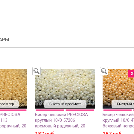
АРЫ
Х
росмотр
Быстрый просмотр
Быстрый 
 PRECIOSA
Бисер чешский PRECIOSA
Бисер чешский
7113
круглый 10/0 57206
круглый 10/0 4
озрачный, 20
кремовый радужный, 20
бежевый непро
грамм
грамм
187 руб.
187 руб.