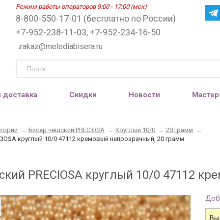
Режим работы операторов 9:00 - 17:00 (мск)
8-800-550-17-01 (бесплатно по России)
+7-952-238-11-03, +7-952-234-16-50
zakaz@melodiabisera.ru
и доставка
Скидки
Новости
Мастер
егории
→
Бисер чешский PRECIOSA
→
Круглый 10/0
→
20 грамм
→
CIOSA круглый 10/0 47112 кремовый непрозрачный, 20 грамм
ский PRECIOSA круглый 10/0 47112 кр
Доб
Вы