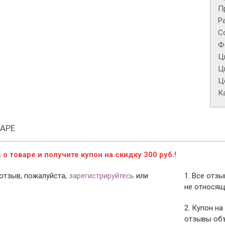
П
Р
С
Ф
Ц
Ц
Це
К
АРЕ
о товаре и получите купон на скидку 300 руб.!
отзыв, пожалуйста,
зарегистрируйтесь
или
1. Все отз
не относящ
2. Купон на
отзывы объ