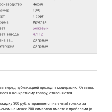
роизводство
Чехия
азмер
10/0
орт
1 сорт
орма
Круглая
вет
Бежевый
вет завода
47112
на за...
20 грамм
атегория
20 грамм
ывы перед публикацией проходят модерацию. Отзывы,
иеся к конкретному товару, отклоняются.
 скидку 300 руб. отправляется на e-mail только за
емом не менее 200 символов вместе с пробелами (в