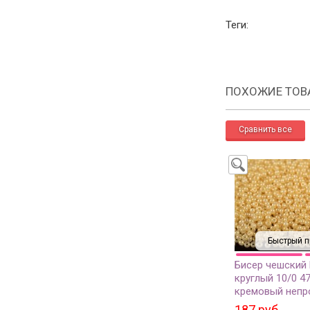
Теги:
ПОХОЖИЕ ТОВ
Быстрый п
Бисер чешский
круглый 10/0 4
кремовый непр
грамм
187 руб.