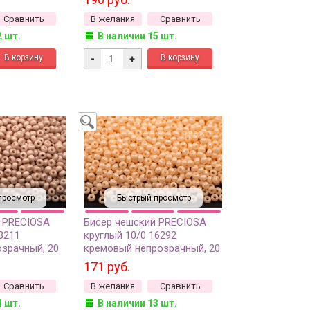
Сравнить
В желания
Сравнить
2 шт.
В наличии 15 шт.
-
+
просмотр
Быстрый просмотр
 PRECIOSA
Бисер чешский PRECIOSA
3211
круглый 10/0 16292
зрачный, 20
кремовый непрозрачный, 20
грамм
171 руб.
Сравнить
В желания
Сравнить
1 шт.
В наличии 13 шт.