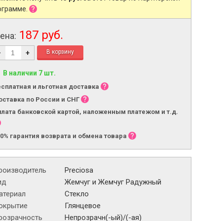
ограмме.
187 руб.
ена:
-
+
В наличии 7 шт.
есплатная и льготная доставка
оставка по России и СНГ
плата банковской картой, наложенным платежом и т.д.
00% гарантия возврата и обмена товара
роизводитель
Preciosa
ид
Жемчуг и Жемчуг Радужный
атериал
Стекло
окрытие
Глянцевое
розрачность
Непрозрачн(-ый)/(-ая)