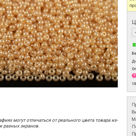
пр
Ц
Б
Д
О
1
П
В
М
фиях могут отличаться от реального цвета товара из-
и разных экранов.
П
П