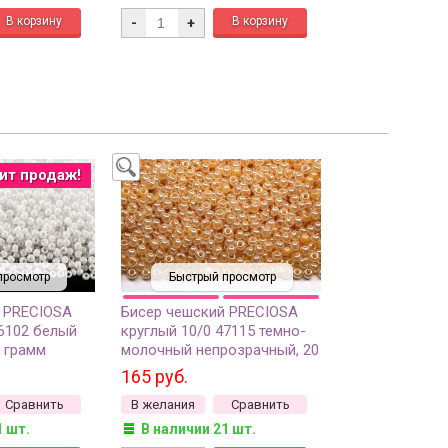
-
+
ит продаж!
просмотр
Быстрый просмотр
 PRECIOSA
Бисер чешский PRECIOSA
46102 белый
круглый 10/0 47115 темно-
 грамм
молочный непрозрачный, 20
грамм
165 руб.
Сравнить
В желания
Сравнить
1 шт.
В наличии 21 шт.