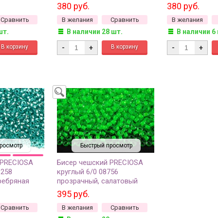
салатовая линия внутри, 1
линия внутри, 1
380 руб.
380 руб.
сорт, 50г
Сравнить
В желания
Сравнить
В желания
шт.
В наличии 28 шт.
В наличии 6
-
+
-
+
росмотр
Быстрый просмотр
 PRECIOSA
Бисер чешский PRECIOSA
8258
круглый 6/0 08756
ребряная
прозрачный, салатовый
сорт, 50г
неон линия внутри, 50г
395 руб.
Сравнить
В желания
Сравнить