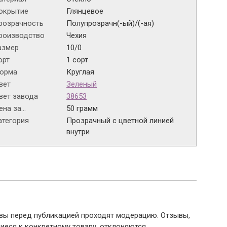
окрытие
Глянцевое
розрачность
Полупрозрачн(-ый)/(-ая)
роизводство
Чехия
азмер
10/0
орт
1 сорт
орма
Круглая
вет
Зеленый
вет завода
38653
на за...
50 грамм
атегория
Прозрачный с цветной линией
внутри
ывы перед публикацией проходят модерацию. Отзывы,
иеся к конкретному товару, отклоняются.