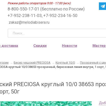
Режим работы операторов 9:00 - 17:00 (мск)
8-800-550-17-01 (бесплатно по России)
+7-952-238-11-03, +7-952-234-16-50
zakaz@melodiabisera.ru
и доставка
Скидки
Новости
Мастер
егории
→
Бисер чешский PRECIOSA
→
Круглый 10/0
→
Прозрачный с цв
IOSA круглый 10/0 38653 прозрачный, бирюзовая линия внутри, 1 сорт, 
ский PRECIOSA круглый 10/0 38653 пр
орт, 50г
Доб