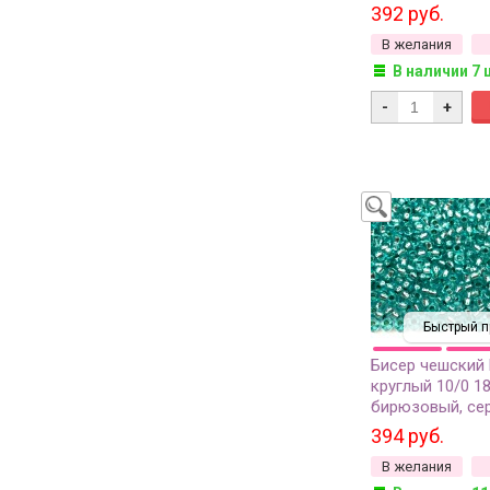
сорт, 50г
392 руб.
В желания
В наличии 7 
-
+
Быстрый п
Бисер чешский
круглый 10/0 1
бирюзовый, се
линия внутри, 1 
394 руб.
В желания