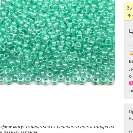
Вы
пр
Ц
Б
Д
О
1
П
В
фиях могут отличаться от реального цвета товара из-
М
и разных экранов.