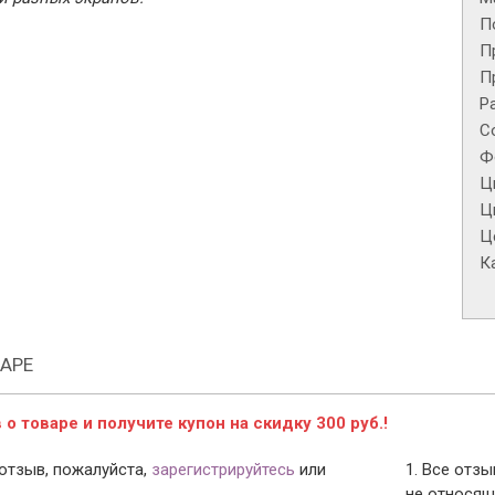
П
П
П
Р
С
Ф
Ц
Ц
Це
К
АРЕ
о товаре и получите купон на скидку 300 руб.!
отзыв, пожалуйста,
зарегистрируйтесь
или
1. Все отз
не относящ