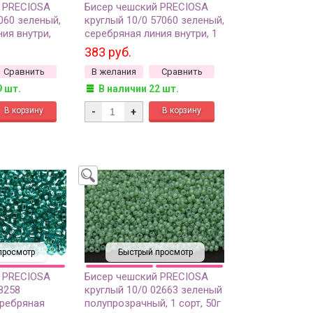
 PRECIOSA
Бисер чешский PRECIOSA
060 зеленый,
круглый 10/0 57060 зеленый,
ия внутри,
серебряная линия внутри, 1
ерстие, 50г
сорт, 50г
383 руб.
Сравнить
В желания
Сравнить
9 шт.
В наличии 22 шт.
-
+
просмотр
Быстрый просмотр
 PRECIOSA
Бисер чешский PRECIOSA
8258
круглый 10/0 02663 зеленый
ребряная
полупрозрачный, 1 сорт, 50г