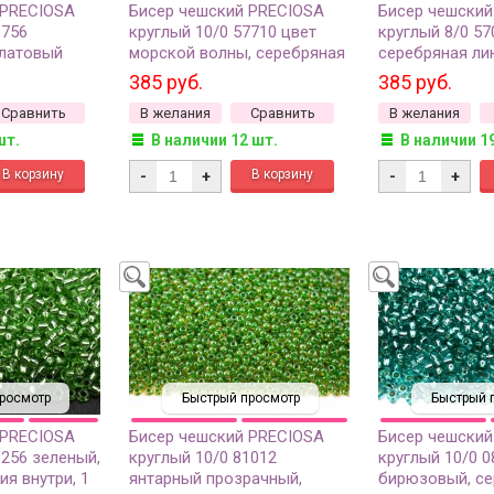
 PRECIOSA
Бисер чешский PRECIOSA
Бисер чешский
8756
круглый 10/0 57710 цвет
круглый 8/0 57
алатовый
морской волны, серебряная
серебряная лин
ри, 1 сорт,
линия внутри, квадратное
квадратное отв
385 руб.
385 руб.
отверстие, 1 сорт, 50г
Сравнить
В желания
Сравнить
В желания
шт.
В наличии 12 шт.
В наличии 1
-
+
-
+
росмотр
Быстрый просмотр
Быстрый 
 PRECIOSA
Бисер чешский PRECIOSA
Бисер чешский
8256 зеленый,
круглый 10/0 81012
круглый 10/0 0
ия внутри, 1
янтарный прозрачный,
бирюзовый, се