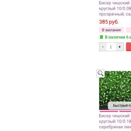
Бисер чешский
круглый 10/0 0
прозрачный, с
неон линия внут
385 руб.
50г
В желания
В наличии 6 
-
+
Быстрый п
Бисер чешский
круглый 10/0 1
серебряная лин