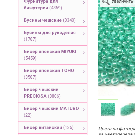
Фурнитура для
Увеличить
бижутерии
(4369)
Бусины чешские
(3340)
Бусины для рукоделия
(1787)
Бисер японский MIYUKI
(5459)
Бисер японский TOHO
(3587)
Бисер чешский
PRECIOSA
(3806)
Бисер чешский MATUBO
(22)
Бисер китайский
(135)
Цвета на фотогра
за цветопередач