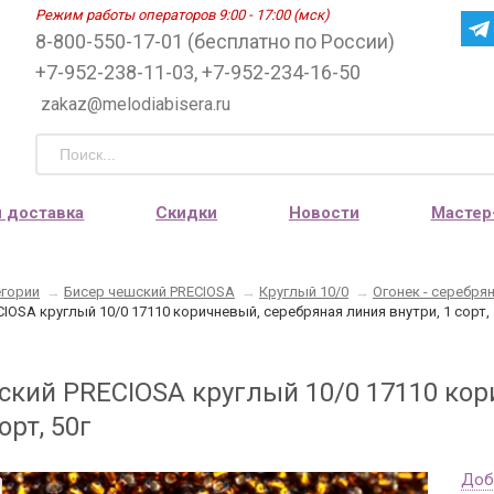
Режим работы операторов 9:00 - 17:00 (мск)
8-800-550-17-01 (бесплатно по России)
+7-952-238-11-03, +7-952-234-16-50
zakaz@melodiabisera.ru
и доставка
Скидки
Новости
Мастер
егории
→
Бисер чешский PRECIOSA
→
Круглый 10/0
→
Огонек - серебря
IOSA круглый 10/0 17110 коричневый, серебряная линия внутри, 1 сорт, 
ский PRECIOSA круглый 10/0 17110 кор
орт, 50г
Доб