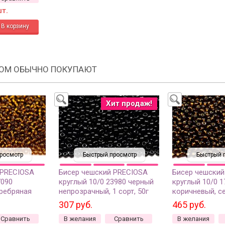
шт.
РОМ ОБЫЧНО ПОКУПАЮТ
Хит продаж!
росмотр
Быстрый просмотр
Быстрый 
 PRECIOSA
Бисер чешский PRECIOSA
Бисер чешский
7090
круглый 10/0 23980 черный
круглый 10/0 1
еребряная
непрозрачный, 1 сорт, 50г
коричневый, с
сорт, 50г
линия внутри, 1
307 руб.
465 руб.
Сравнить
В желания
Сравнить
В желания