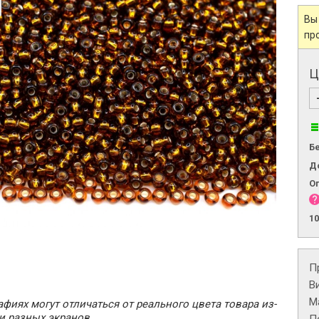
Вы
пр
Ц
Б
Д
О
1
П
В
М
фиях могут отличаться от реального цвета товара из-
и разных экранов.