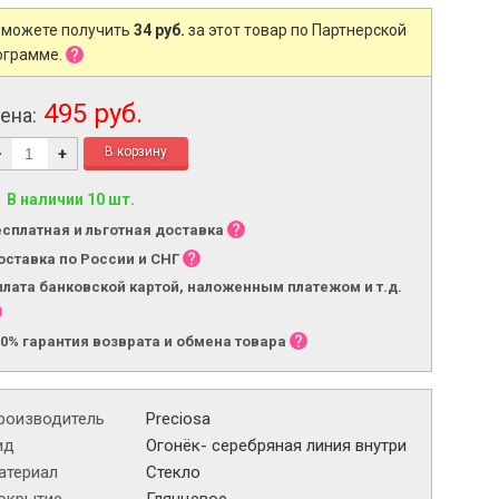
 можете получить
34 руб.
за этот товар по Партнерской
ограмме.
495 руб.
ена:
-
+
В наличии 10 шт.
есплатная и льготная доставка
оставка по России и СНГ
плата банковской картой, наложенным платежом и т.д.
00% гарантия возврата и обмена товара
роизводитель
Preciosa
ид
Огонёк- серебряная линия внутри
атериал
Стекло