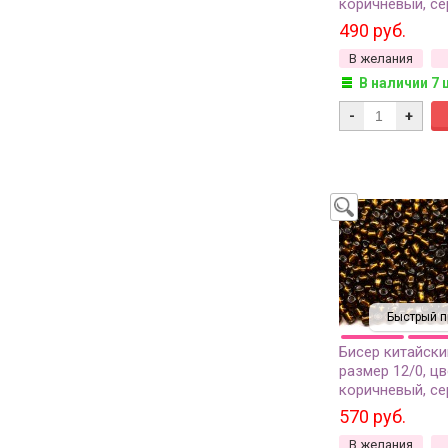
коричневый, с
линия внутри, 
490 руб.
отверстие, 1 со
В желания
В наличии 7 
-
+
Быстрый п
Бисер китайски
размер 12/0, цв
коричневый, с
линия внутри, 4
570 руб.
В желания