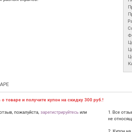
П
П
П
Р
С
Ф
Ц
Ц
Це
К
АРЕ
о товаре и получите купон на скидку 300 руб.!
отзыв, пожалуйста,
зарегистрируйтесь
или
1. Все отз
не относящ
2. Купон на