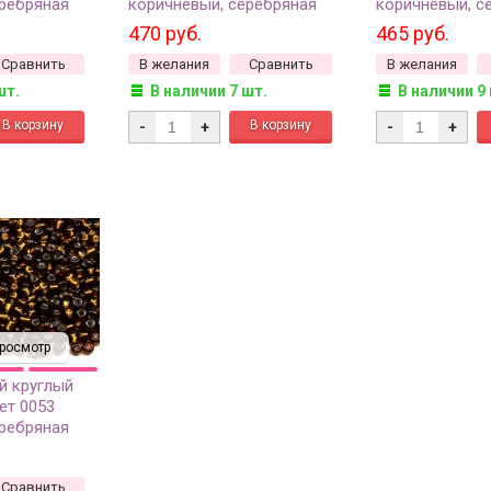
еребряная
коричневый, серебряная
коричневый, с
квадратное
линия внутри, квадратное
линия внутри, 1
470 руб.
465 руб.
рт, 50г
отверстие, 50г
Сравнить
В желания
Сравнить
В желания
шт.
В наличии 7 шт.
В наличии 9
-
+
-
+
росмотр
й круглый
ет 0053
еребряная
50г
Сравнить