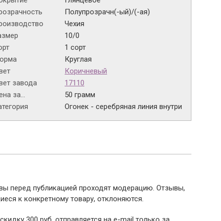
окрытие
Глянцевое
розрачность
Полупрозрачн(-ый)/(-ая)
роизводство
Чехия
азмер
10/0
орт
1 сорт
орма
Круглая
вет
Коричневый
вет завода
17110
на за...
50 грамм
атегория
Огонек - серебряная линия внутри
ывы перед публикацией проходят модерацию. Отзывы,
иеся к конкретному товару, отклоняются.
 скидку 300 руб. отправляется на e-mail только за