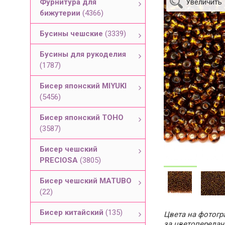
Фурнитура для
Увеличить
бижутерии
(4366)
Бусины чешские
(3339)
Бусины для рукоделия
(1787)
Бисер японский MIYUKI
(5456)
Бисер японский TOHO
(3587)
Бисер чешский
PRECIOSA
(3805)
Бисер чешский MATUBO
(22)
Бисер китайский
(135)
Цвета на фотогра
за цветопередач