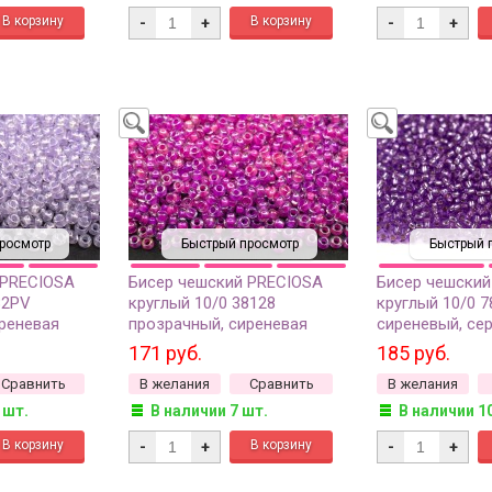
-
+
-
+
росмотр
Быстрый просмотр
Быстрый 
 PRECIOSA
Бисер чешский PRECIOSA
Бисер чешский
82PV
круглый 10/0 38128
круглый 10/0 7
реневая
прозрачный, сиреневая
сиреневый, се
 линия
линия внутри, 20 грамм
линия внутри, 
171 руб.
185 руб.
м
Сравнить
В желания
Сравнить
В желания
 шт.
В наличии 7 шт.
В наличии 1
-
+
-
+