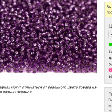
Вы
пр
Ц
Б
Д
О
1
фиях могут отличаться от реального цвета товара из-
и разных экранов.
П
В
М