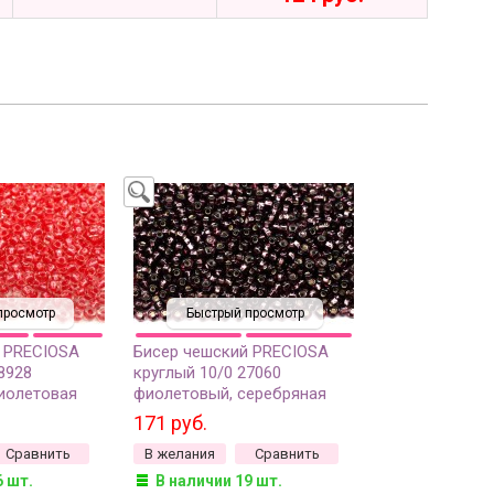
просмотр
Быстрый просмотр
 PRECIOSA
Бисер чешский PRECIOSA
8928
круглый 10/0 27060
иолетовая
фиолетовый, серебряная
 линия
линия внутри, квадратное
171 руб.
мм
отверстие, 20 грамм
Сравнить
В желания
Сравнить
6 шт.
В наличии 19 шт.