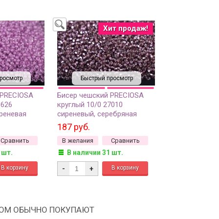
Хит продаж!
росмотр
Быстрый просмотр
 PRECIOSA
Бисер чешский PRECIOSA
8626
круглый 10/0 27010
реневая
сиреневый, серебряная
0 грамм
линия внутри, квадратное
187 руб.
отверстие, 20 грамм
Сравнить
В желания
Сравнить
 шт.
В наличии 31 шт.
-
+
РОМ ОБЫЧНО ПОКУПАЮТ