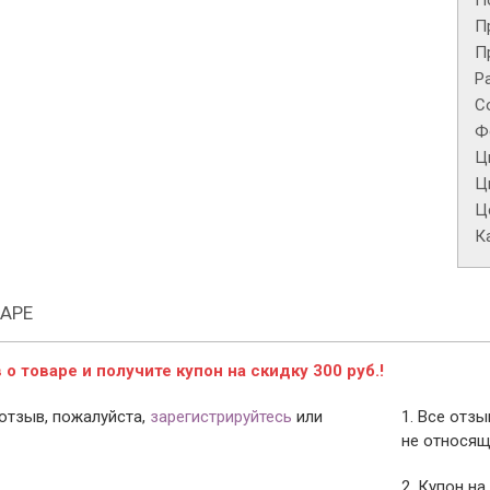
П
П
П
Р
С
Ф
Ц
Ц
Це
К
АРЕ
о товаре и получите купон на скидку 300 руб.!
отзыв, пожалуйста,
зарегистрируйтесь
или
1. Все отз
не относящ
2. Купон на