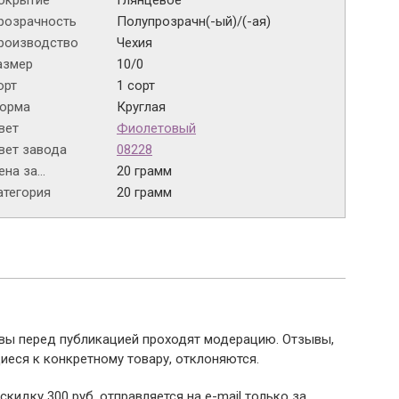
окрытие
Глянцевое
розрачность
Полупрозрачн(-ый)/(-ая)
роизводство
Чехия
азмер
10/0
орт
1 сорт
орма
Круглая
вет
Фиолетовый
вет завода
08228
на за...
20 грамм
атегория
20 грамм
ывы перед публикацией проходят модерацию. Отзывы,
иеся к конкретному товару, отклоняются.
 скидку 300 руб. отправляется на e-mail только за