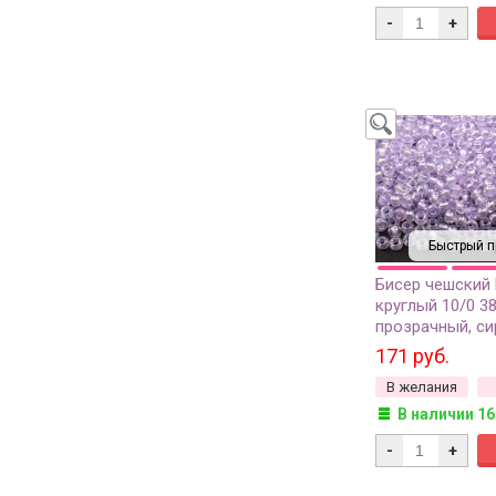
-
+
Быстрый п
Бисер чешский
круглый 10/0 3
прозрачный, си
перламутровая
171 руб.
внутри, 20 грам
В желания
В наличии 16
-
+