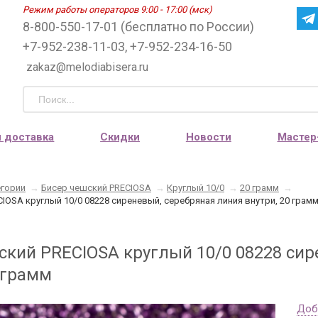
Режим работы операторов 9:00 - 17:00 (мск)
8-800-550-17-01 (бесплатно по России)
+7-952-238-11-03, +7-952-234-16-50
zakaz@melodiabisera.ru
и доставка
Скидки
Новости
Мастер
егории
→
Бисер чешский PRECIOSA
→
Круглый 10/0
→
20 грамм
→
IOSA круглый 10/0 08228 сиреневый, серебряная линия внутри, 20 грам
ский PRECIOSA круглый 10/0 08228 сир
 грамм
Доб