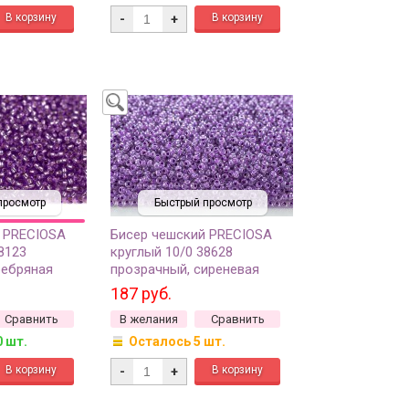
-
+
просмотр
Быстрый просмотр
 PRECIOSA
Бисер чешский PRECIOSA
8123
круглый 10/0 38628
ребряная
прозрачный, сиреневая
20 грамм
линия внутри, 20 грамм
187 руб.
Сравнить
В желания
Сравнить
0 шт.
Осталось 5 шт.
-
+