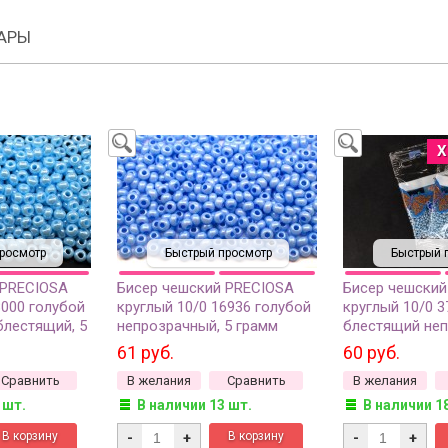
АРЫ
Х
росмотр
Быстрый просмотр
Быстрый 
 PRECIOSA
Бисер чешский PRECIOSA
Бисер чешский
8000 голубой
круглый 10/0 16936 голубой
круглый 10/0 3
блестящий, 5
непрозрачный, 5 грамм
блестящий неп
грамм
61 руб.
60 руб.
Сравнить
В желания
Сравнить
В желания
 шт.
В наличии 13 шт.
В наличии 1
-
+
-
+