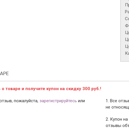
П
Р
С
Ф
Ц
Ц
Це
К
АРЕ
о товаре и получите купон на скидку 300 руб.!
отзыв, пожалуйста,
зарегистрируйтесь
или
1. Все отз
не относящ
2. Купон на
отзывы объ