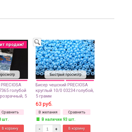
ит продаж!
просмотр
Быстрый просмотр
 PRECIOSA
Бисер чешский PRECIOSA
7365 голубой
круглый 10/0 03234 голубой,
розрачный, 5
5 грамм
63 руб.
Сравнить
В желания
Сравнить
8 шт.
В наличии 93 шт.
-
+