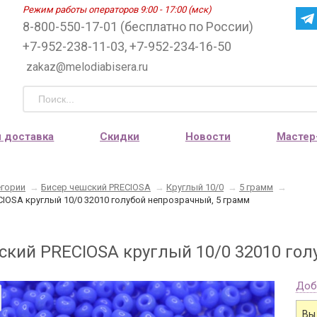
Режим работы операторов 9:00 - 17:00 (мск)
8-800-550-17-01 (бесплатно по России)
+7-952-238-11-03, +7-952-234-16-50
zakaz@melodiabisera.ru
и доставка
Скидки
Новости
Мастер
егории
→
Бисер чешский PRECIOSA
→
Круглый 10/0
→
5 грамм
→
IOSA круглый 10/0 32010 голубой непрозрачный, 5 грамм
ский PRECIOSA круглый 10/0 32010 гол
Доб
Вы