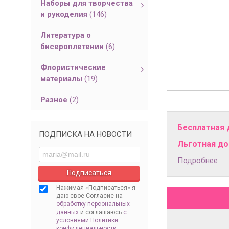
Наборы для творчества
и рукоделия
(146)
Литература о
бисероплетении
(6)
Флористические
материалы
(19)
Разное
(2)
Бесплатная 
ПОДПИСКА НА НОВОСТИ
Льготная дос
Подробнее
Нажимая «Подписаться» я
даю свое Согласие на
обработку персональных
данных
и соглашаюсь
с
условиями Политики
конфидециальности