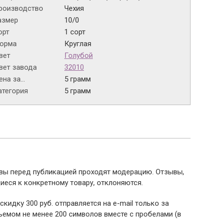
роизводство
Чехия
азмер
10/0
орт
1 сорт
орма
Круглая
вет
Голубой
вет завода
32010
на за...
5 грамм
атегория
5 грамм
ывы перед публикацией проходят модерацию. Отзывы,
иеся к конкретному товару, отклоняются.
 скидку 300 руб. отправляется на e-mail только за
емом не менее 200 символов вместе с пробелами (в