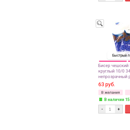
Быстрый п
Бисер чешский
круглый 10/0 3
непрозрачный 
грамм
63 руб.
В желания
В наличии 15
-
+