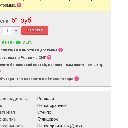
ограмме.
61 руб.
ена:
-
+
В наличии 8 шт.
есплатная и льготная доставка
оставка по России и СНГ
плата банковской картой, наложенным платежом и т.д.
00% гарантия возврата и обмена товара
роизводитель
Preciosa
ид
Непрозрачный
атериал
Стекло
окрытие
Глянцевое
розрачность
Непрозрачн(-ый)/(-ая)