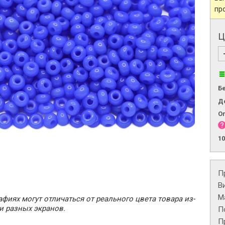
пр
Ц
Б
Д
О
1
П
В
М
фиях могут отличаться от реального цвета товара из-
и разных экранов.
П
П