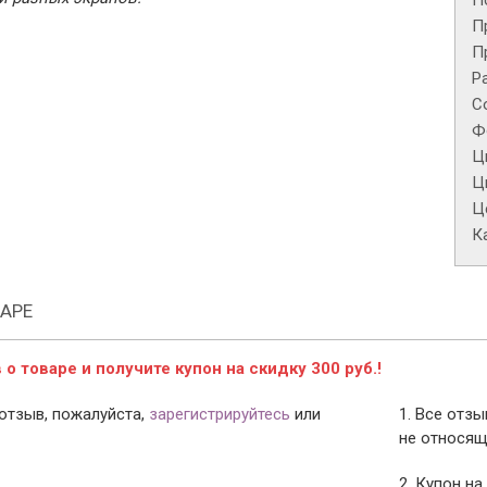
П
П
П
Р
С
Ф
Ц
Ц
Це
К
АРЕ
о товаре и получите купон на скидку 300 руб.!
отзыв, пожалуйста,
зарегистрируйтесь
или
1. Все отз
не относящ
2. Купон на