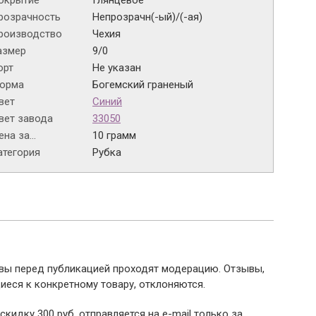
окрытие
Глянцевое
розрачность
Непрозрачн(-ый)/(-ая)
роизводство
Чехия
азмер
9/0
орт
Не указан
орма
Богемский граненый
вет
Синий
вет завода
33050
на за...
10 грамм
атегория
Рубка
ывы перед публикацией проходят модерацию. Отзывы,
иеся к конкретному товару, отклоняются.
 скидку 300 руб. отправляется на e-mail только за