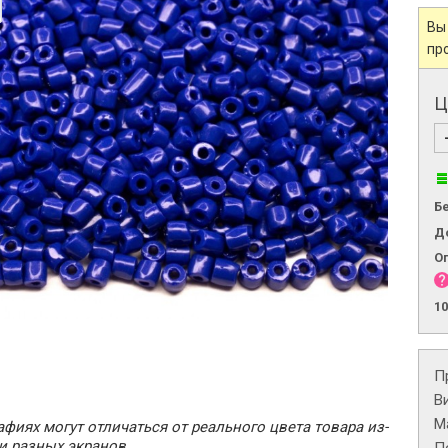
Вы
пр
Ц
Б
Д
О
1
П
В
М
фиях могут отличаться от реального цвета товара из-
и разных экранов.