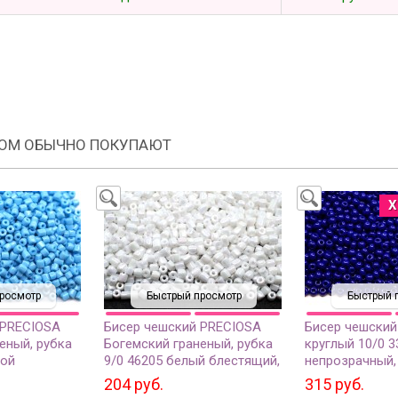
РОМ ОБЫЧНО ПОКУПАЮТ
Х
росмотр
Быстрый просмотр
Быстрый 
 PRECIOSA
Бисер чешский PRECIOSA
Бисер чешский
еный, рубка
Богемский граненый, рубка
круглый 10/0 3
бой
9/0 46205 белый блестящий,
непрозрачный, 
около 10
непрозрачный, 10 грамм
204 руб.
315 руб.