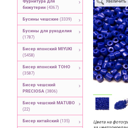
Фурнитура для
Увеличить
бижутерии
(4367)
Бусины чешские
(3339)
Бусины для рукоделия
(1787)
Бисер японский MIYUKI
(5458)
Бисер японский TOHO
(3587)
Бисер чешский
PRECIOSA
(3806)
Бисер чешский MATUBO
(22)
Бисер китайский
(135)
Цвета на фотогра
за цветопередач