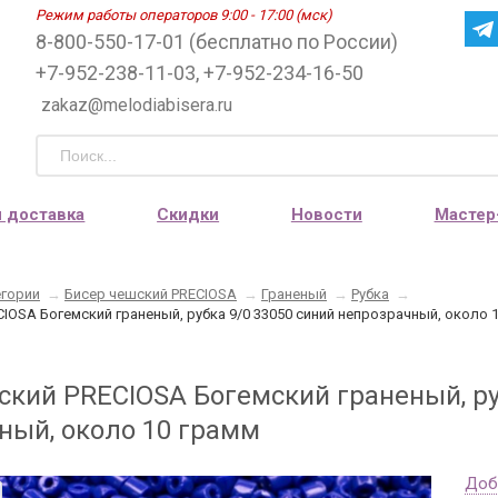
Режим работы операторов 9:00 - 17:00 (мск)
8-800-550-17-01 (бесплатно по России)
+7-952-238-11-03, +7-952-234-16-50
zakaz@melodiabisera.ru
и доставка
Скидки
Новости
Мастер
егории
→
Бисер чешский PRECIOSA
→
Граненый
→
Рубка
→
IOSA Богемский граненый, рубка 9/0 33050 синий непрозрачный, около 
ский PRECIOSA Богемский граненый, ру
ный, около 10 грамм
Доб