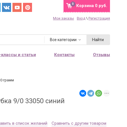
0
Корзина
0 руб.
Мои заказы
Вход
\
Регистрация
Войдите.
Мы узнаем Вас,
предоставим персональные
Найти
Все категории
скидки, сохраним Корзину и
историю заказов.
-классы и статьи
Контакты
Отзывы
Каждому новому покупателю мы
дарим 2 купона со скидками: 10 и
15%
.
10 грамм
Купон на скидку поступит Вам на
e-mail после регистрации.
Проверьте почту перед
бка 9/0 33050 синий
оформлением заказа.
авить в список желаний
Сравнить с другим товаром